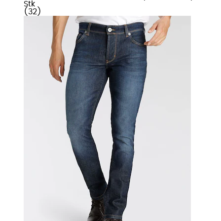
Stk
(
32
)