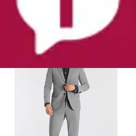
Anzug »Jersey« Sakko & Hose, normal elastische
Qualität
Bruno Banani
Ursprünglicher Preis
UVP 169,99 €
Rabatt
- 18 %
Aktueller Preis
137,99 €
Grundpreis
68,99 €
pro
/
1
Stk
(
1
)