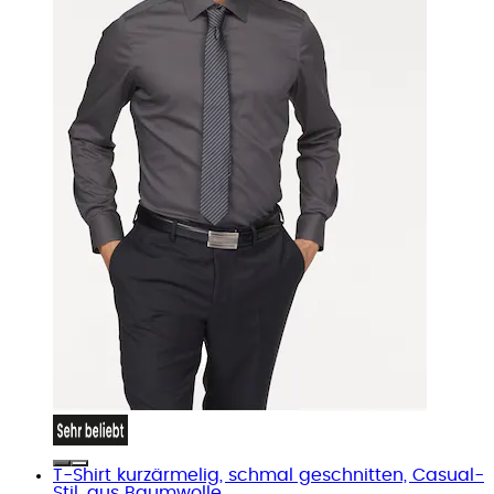
T-Shirt kurzärmelig, schmal geschnitten, Casual-
Stil, aus Baumwolle