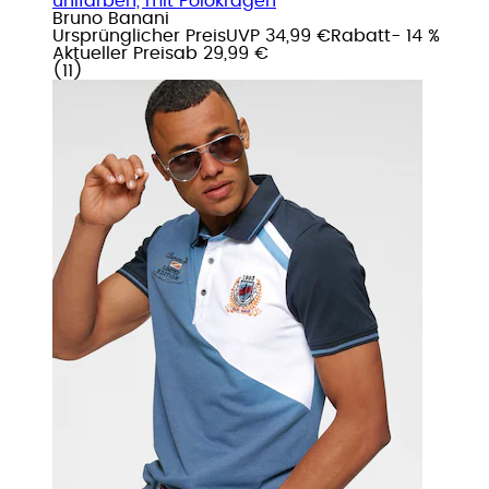
unifarben, mit Polokragen
Bruno Banani
Ursprünglicher Preis
UVP 34,99 €
Rabatt
- 14 %
Aktueller Preis
ab
29,99 €
(
11
)