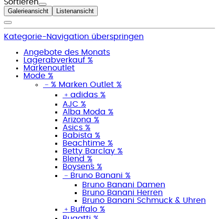
Sortieren
Galerieansicht
Listenansicht
Kategorie-Navigation überspringen
Angebote des Monats
Lagerabverkauf %
Markenoutlet
Mode %
﹣
% Marken Outlet %
﹢
adidas %
AJC %
Alba Moda %
Arizona %
Asics %
Babista %
Beachtime %
Betty Barclay %
Blend %
Boysen´s %
﹣
Bruno Banani %
Bruno Banani Damen
Bruno Banani Herren
Bruno Banani Schmuck & Uhren
﹢
Buffalo %
Bugatti %