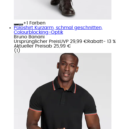
+
Farben
Poloshirt Kurzarm, schmal geschnitten,
Colourblocking-Optik
Bruno Banani
Ursprünglicher Preis
UVP 29,99 €
Rabatt
- 13 %
Aktueller Preis
ab
25,99 €
(
1
)