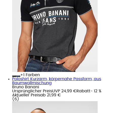
+
Farben
Poloshirt Kurzarm, körpernahe Passform, aus
Baumwollmischung
Bruno Banani
Ursprünglicher Preis
UVP 24,99 €
Rabatt
- 12 %
Aktueller Preis
ab
21,99 €
(
6
)