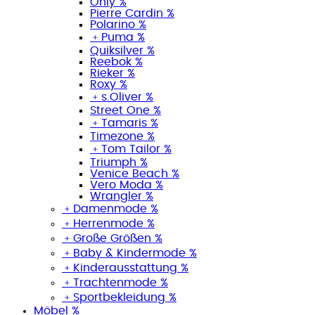
Only %
Pierre Cardin %
Polarino %
﹢
Puma %
Quiksilver %
Reebok %
Rieker %
Roxy %
﹢
s.Oliver %
Street One %
﹢
Tamaris %
Timezone %
﹢
Tom Tailor %
Triumph %
Venice Beach %
Vero Moda %
Wrangler %
﹢
Damenmode %
﹢
Herrenmode %
﹢
Große Größen %
﹢
Baby & Kindermode %
﹢
Kinderausstattung %
﹢
Trachtenmode %
﹢
Sportbekleidung %
Möbel %