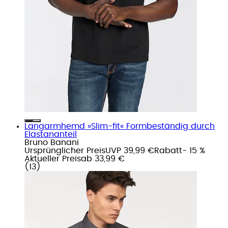
Langarmhemd »Slim-fit« Formbeständig durch
Elastananteil
Bruno Banani
Ursprünglicher Preis
UVP 39,99 €
Rabatt
- 15 %
Aktueller Preis
ab
33,99 €
(
13
)