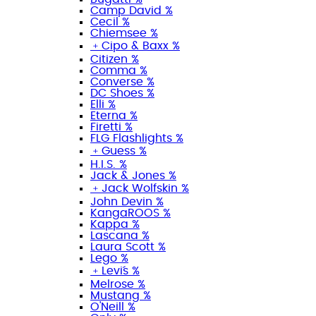
Camp David %
Cecil %
Chiemsee %
﹢
Cipo & Baxx %
Citizen %
Comma %
Converse %
DC Shoes %
Elli %
Eterna %
Firetti %
FLG Flashlights %
﹢
Guess %
H.I.S. %
Jack & Jones %
﹢
Jack Wolfskin %
John Devin %
KangaROOS %
Kappa %
Lascana %
Laura Scott %
Lego %
﹢
Levi´s %
Melrose %
Mustang %
O'Neill %