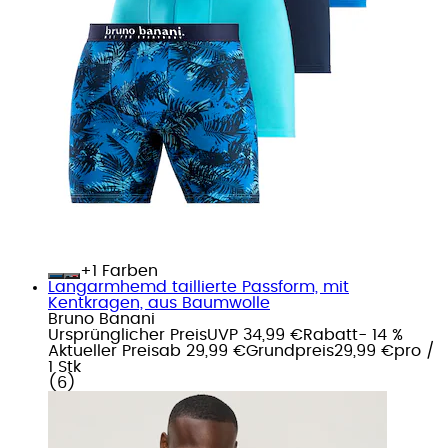
+
Farben
Langarmhemd taillierte Passform, mit
Kentkragen, aus Baumwolle
Bruno Banani
Ursprünglicher Preis
UVP 34,99 €
Rabatt
- 14 %
Aktueller Preis
ab
29,99 €
Grundpreis
29,99 €
pro
/
1 Stk
(
6
)