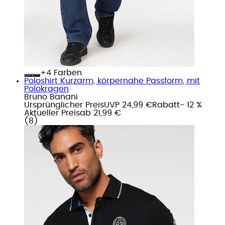
+
Farben
Poloshirt Kurzarm, körpernahe Passform, mit
Polokragen
Bruno Banani
Ursprünglicher Preis
UVP 24,99 €
Rabatt
- 12 %
Aktueller Preis
ab
21,99 €
(
8
)