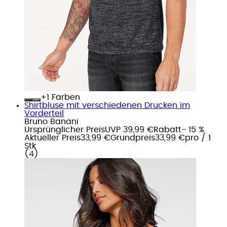
+
Farben
Shirtbluse mit verschiedenen Drucken im
Vorderteil
Bruno Banani
Ursprünglicher Preis
UVP 39,99 €
Rabatt
- 15 %
Aktueller Preis
33,99 €
Grundpreis
33,99 €
pro
/
1
Stk
(
4
)