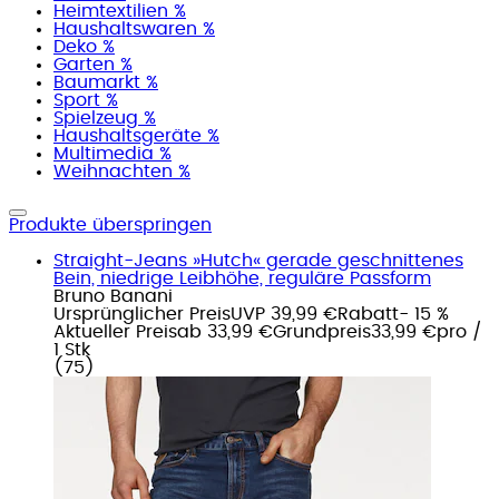
Heimtextilien %
Haushaltswaren %
Deko %
Garten %
Baumarkt %
Sport %
Spielzeug %
Haushaltsgeräte %
Multimedia %
Weihnachten %
Produkte überspringen
Straight-Jeans »Hutch« gerade geschnittenes
Bein, niedrige Leibhöhe, reguläre Passform
Bruno Banani
Ursprünglicher Preis
UVP 39,99 €
Rabatt
- 15 %
Aktueller Preis
ab
33,99 €
Grundpreis
33,99 €
pro
/
1 Stk
(
75
)