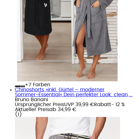
+
Farben
Chinoshorts »inkl. Gürtel – moderner
Sommer‑Essential« Dein perfekter Look: clean,...
Bruno Banani
Ursprünglicher Preis
UVP 39,99 €
Rabatt
- 12 %
Aktueller Preis
ab
34,99 €
(
1
)