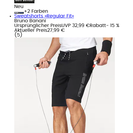
Neu
+
Farben
Sweatshorts »Regular Fit«
Bruno Banani
Ursprünglicher Preis
UVP 32,99 €
Rabatt
- 15 %
Aktueller Preis
27,99 €
(
5
)