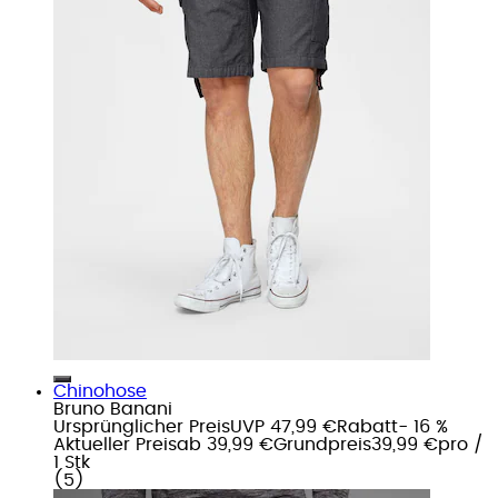
Chinohose
Bruno Banani
Ursprünglicher Preis
UVP 47,99 €
Rabatt
- 16 %
Aktueller Preis
ab
39,99 €
Grundpreis
39,99 €
pro
/
1 Stk
(
5
)