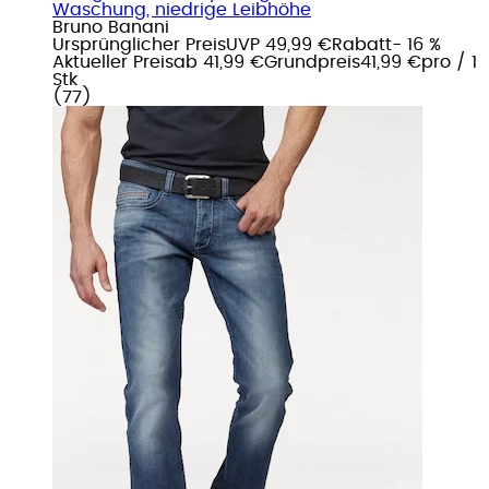
Waschung, niedrige Leibhöhe
Bruno Banani
Ursprünglicher Preis
UVP 49,99 €
Rabatt
- 16 %
Aktueller Preis
ab
41,99 €
Grundpreis
41,99 €
pro
/
1
Stk
(
77
)