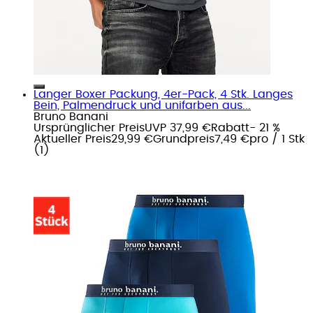
Langer Boxer Packung, 4er-Pack, 4 Stk. Langes
Bein, Palmendruck und unifarben aus...
Bruno Banani
Ursprünglicher Preis
UVP 37,99 €
Rabatt
- 21 %
Aktueller Preis
29,99 €
Grundpreis
7,49 €
pro
/
1 Stk
(
1
)