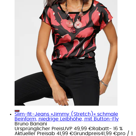
Slim-fit-Jeans »Jimmy (Stretch)« schmale
Beinform, niedrige Leibhöhe, mit Button-Fly
Bruno Banani
Ursprünglicher Preis
UVP 49,99 €
Rabatt
- 16 %
Aktueller Preis
ab
41,99 €
Grundpreis
41,99 €
pro
/
1