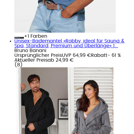
+
Farben
Unisex-Bademantel »Robby, ideal für Sauna &
Spa, Standard, Premium und Überlänge« 1...
Bruno Banani
Ursprünglicher Preis
UVP 64,99 €
Rabatt
- 61 %
Aktueller Preis
ab
24,99 €
(
8
)