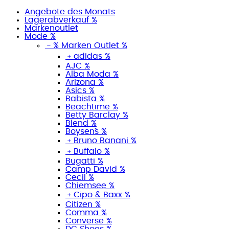
Angebote des Monats
Lagerabverkauf %
Markenoutlet
Mode %
﹣
% Marken Outlet %
﹢
adidas %
AJC %
Alba Moda %
Arizona %
Asics %
Babista %
Beachtime %
Betty Barclay %
Blend %
Boysen´s %
﹢
Bruno Banani %
﹢
Buffalo %
Bugatti %
Camp David %
Cecil %
Chiemsee %
﹢
Cipo & Baxx %
Citizen %
Comma %
Converse %
DC Shoes %