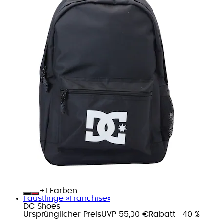
+
Farben
Fäustlinge »Franchise«
DC Shoes
Ursprünglicher Preis
UVP 55,00 €
Rabatt
- 40 %