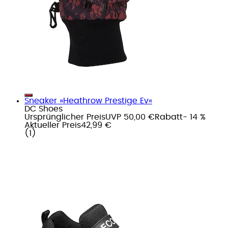
Sneaker »Heathrow Prestige Ev«
DC Shoes
Ursprünglicher Preis
UVP 50,00 €
Rabatt
- 14 %
Aktueller Preis
42,99 €
(
1
)