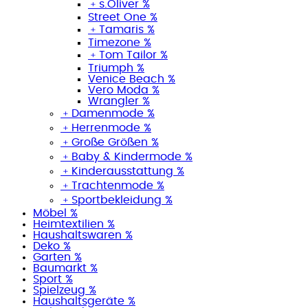
﹢
s.Oliver %
Street One %
﹢
Tamaris %
Timezone %
﹢
Tom Tailor %
Triumph %
Venice Beach %
Vero Moda %
Wrangler %
﹢
Damenmode %
﹢
Herrenmode %
﹢
Große Größen %
﹢
Baby & Kindermode %
﹢
Kinderausstattung %
﹢
Trachtenmode %
﹢
Sportbekleidung %
Möbel %
Heimtextilien %
Haushaltswaren %
Deko %
Garten %
Baumarkt %
Sport %
Spielzeug %
Haushaltsgeräte %