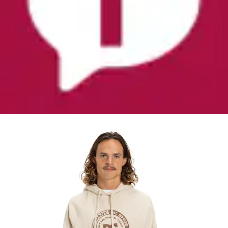
Hoodie »DC Corpo Raglan«
DC Shoes
Ursprünglicher Preis
UVP 75,00 €
Rabatt
- 20 %
Aktueller Preis
59,99 €