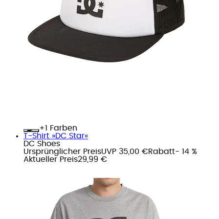
+
Farben
T-Shirt »DC Star«
DC Shoes
Ursprünglicher Preis
UVP 35,00 €
Rabatt
- 14 %
Aktueller Preis
29,99 €