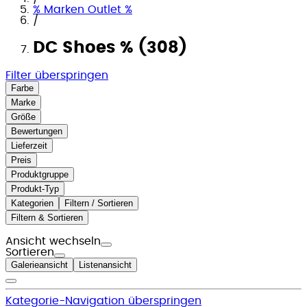
% Marken Outlet %
/
DC Shoes % (308)
Filter überspringen
Farbe
Marke
Größe
Bewertungen
Lieferzeit
Preis
Produktgruppe
Produkt-Typ
Kategorien
Filtern / Sortieren
Filtern & Sortieren
Ansicht wechseln
Sortieren
Galerieansicht
Listenansicht
Kategorie-Navigation überspringen