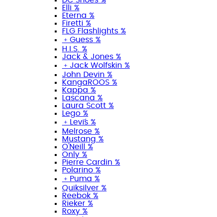
Elli %
Eterna %
Firetti %
FLG Flashlights %
﹢
Guess %
H.I.S. %
Jack & Jones %
﹢
Jack Wolfskin %
John Devin %
KangaROOS %
Kappa %
Lascana %
Laura Scott %
Lego %
﹢
Levi´s %
Melrose %
Mustang %
O'Neill %
Only %
Pierre Cardin %
Polarino %
﹢
Puma %
Quiksilver %
Reebok %
Rieker %
Roxy %