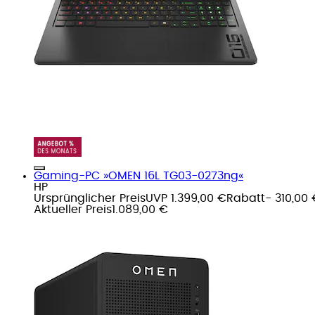
Gaming-PC »OMEN 16L TG03-0273ng«
HP
Ursprünglicher Preis
UVP 1.399,00 €
Rabatt
- 310,00
Aktueller Preis
1.089,00 €