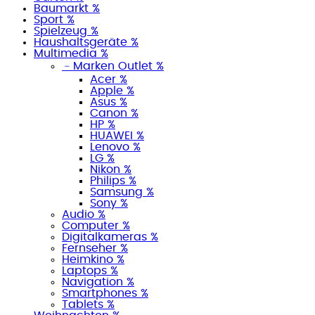
Baumarkt %
Sport %
Spielzeug %
Haushaltsgeräte %
Multimedia %
﹣
Marken Outlet %
Acer %
Apple %
Asus %
Canon %
HP %
HUAWEI %
Lenovo %
LG %
Nikon %
Philips %
Samsung %
Sony %
Audio %
Computer %
Digitalkameras %
Fernseher %
Heimkino %
Laptops %
Navigation %
Smartphones %
Tablets %