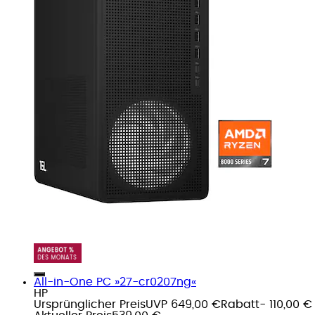
All-in-One PC »27-cr0207ng«
HP
Ursprünglicher Preis
UVP 649,00 €
Rabatt
- 110,00 €