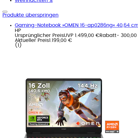
Weihnachten %
Produkte überspringen
Gaming-Notebook »OMEN 16-ap0286ng« 40,64 cm / 
HP
Ursprünglicher Preis
UVP 1.499,00 €
Rabatt
- 300,00
Aktueller Preis
1.199,00 €
(
1
)