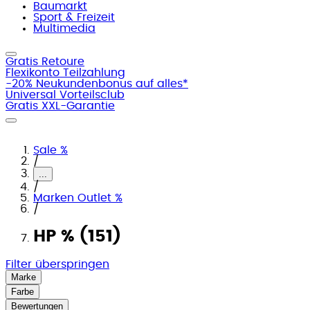
Baumarkt
Sport & Freizeit
Multimedia
Gratis Retoure
Flexikonto Teilzahlung
-20% Neukundenbonus auf alles*
Universal Vorteilsclub
Gratis XXL-Garantie
Sale %
/
...
/
Marken Outlet %
/
HP % (151)
Filter überspringen
Marke
Farbe
Bewertungen