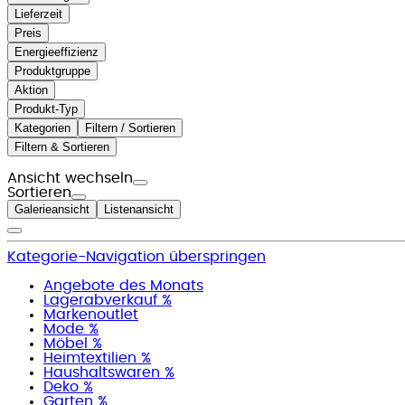
Lieferzeit
Preis
Energieeffizienz
Produktgruppe
Aktion
Produkt-Typ
Kategorien
Filtern / Sortieren
Filtern & Sortieren
Ansicht wechseln
Sortieren
Galerieansicht
Listenansicht
Kategorie-Navigation überspringen
Angebote des Monats
Lagerabverkauf %
Markenoutlet
Mode %
Möbel %
Heimtextilien %
Haushaltswaren %
Deko %
Garten %