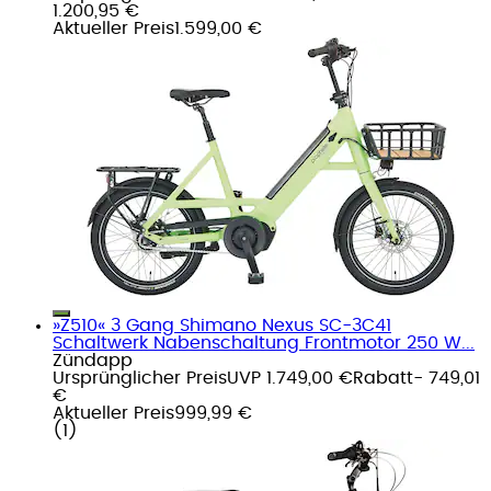
1.200,95 €
Aktueller Preis
1.599,00 €
»Z510« 3 Gang Shimano Nexus SC-3C41
Schaltwerk Nabenschaltung Frontmotor 250 W...
Zündapp
Ursprünglicher Preis
UVP 1.749,00 €
Rabatt
- 749,01
€
Aktueller Preis
999,99 €
(
1
)