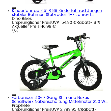
Kinderfahrrad »16" R 88 Kinderfahrrad Jungen
stabiler Rahmen Stützräder 4-7 Jahre« 1...
Dino Bikes
Ursprünglicher Preis
UVP 154,90 €
Rabatt
- 8 %
Aktueller Preis
140,99 €
(
6
)
»Urbanicer 3.0« 7 Gang Shimano Nexus
Schaltwerk Nabenschaltung Mittelmotor 250 W...
Prophete
Ursprünglicher Preis
UVP 2.799,95 €
Rabatt
-