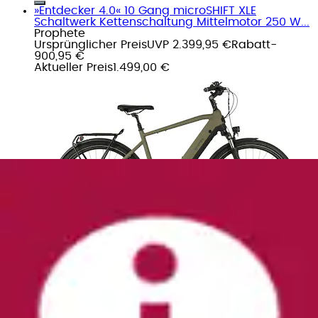
»Entdecker 4.0« 10 Gang microSHIFT XLE
Schaltwerk Kettenschaltung Mittelmotor 250 W...
Prophete
Ursprünglicher Preis
UVP 2.399,95 €
Rabatt
-
900,95 €
Aktueller Preis
1.499,00 €
»Z101« 6 Gang Shimano Tourney RD-TY300
Schaltwerk Kettenschaltung Heckmotor 250 W...
Zündapp
Ursprünglicher Preis
UVP 1.399,00 €
Rabatt
- 399,01