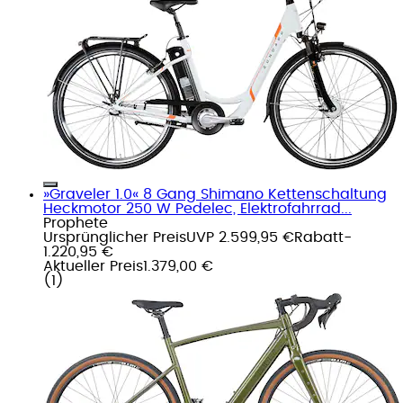
»Graveler 1.0« 8 Gang Shimano Kettenschaltung
Heckmotor 250 W Pedelec, Elektrofahrrad...
Prophete
Ursprünglicher Preis
UVP 2.599,95 €
Rabatt
-
1.220,95 €
Aktueller Preis
1.379,00 €
(
1
)