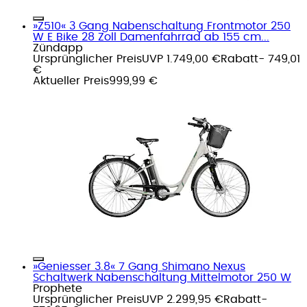
»Z510« 3 Gang Nabenschaltung Frontmotor 250
W E Bike 28 Zoll Damenfahrrad ab 155 cm...
Zündapp
Ursprünglicher Preis
UVP 1.749,00 €
Rabatt
- 749,01
€
Aktueller Preis
999,99 €
»Geniesser 3.8« 7 Gang Shimano Nexus
Schaltwerk Nabenschaltung Mittelmotor 250 W
Prophete
Ursprünglicher Preis
UVP 2.299,95 €
Rabatt
-