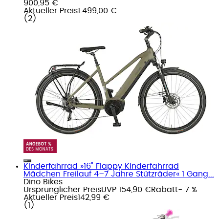
900,95 €
Aktueller Preis
1.499,00 €
(
2
)
Kinderfahrrad »16" Flappy Kinderfahrrad
Mädchen Freilauf 4–7 Jahre Stützräder« 1 Gang...
Dino Bikes
Ursprünglicher Preis
UVP 154,90 €
Rabatt
- 7 %
Aktueller Preis
142,99 €
(
1
)