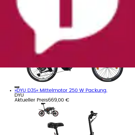
€
Aktueller Preis
999,99 €
»DYU D3S« Mittelmotor 250 W Packung,
DYU
Aktueller Preis
669,00 €