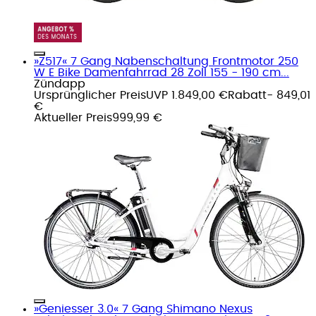
»Z517« 7 Gang Nabenschaltung Frontmotor 250
W E Bike Damenfahrrad 28 Zoll 155 - 190 cm...
Zündapp
Ursprünglicher Preis
UVP 1.849,00 €
Rabatt
- 849,01
€
Aktueller Preis
999,99 €
»Geniesser 3.0« 7 Gang Shimano Nexus