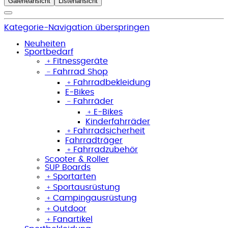
Galerieansicht
Listenansicht
Kategorie-Navigation überspringen
Neuheiten
Sportbedarf
﹢
Fitnessgeräte
﹣
Fahrrad Shop
﹢
Fahrradbekleidung
E-Bikes
﹣
Fahrräder
﹢
E-Bikes
Kinderfahrräder
﹢
Fahrradsicherheit
Fahrradträger
﹢
Fahrradzubehör
Scooter & Roller
SUP Boards
﹢
Sportarten
﹢
Sportausrüstung
﹢
Campingausrüstung
﹢
Outdoor
﹢
Fanartikel