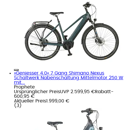
»Geniesser 4.0« 7 Gang Shimano Nexus
Schaltwerk Nabenschaltung Mittelmotor 250 W
mit...
Prophete
Ursprünglicher Preis
UVP 2.599,95 €
Rabatt
-
600,95 €
Aktueller Preis
1.999,00 €
(
3
)