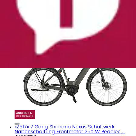
»Geniesser 3.0« 7 Gang Shimano Nexus
Schaltwerk Nabenschaltung Mittelmotor 250 W...
Prophete
Ursprünglicher Preis
UVP 2.299,95 €
Rabatt
-
900,95 €
Aktueller Preis
1.399,00 €
»Z517« 7 Gang Shimano Nexus Schaltwerk
Nabenschaltung Frontmotor 250 W Pedelec,...