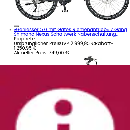
»Geniesser 5.0 mit Gates Riemenantrieb« 7 Gang
Shimano Nexus Schaltwerk Nabenschaltung...
Prophete
Ursprünglicher Preis
UVP 2.999,95 €
Rabatt
-
1.250,95 €
Aktueller Preis
1.749,00 €