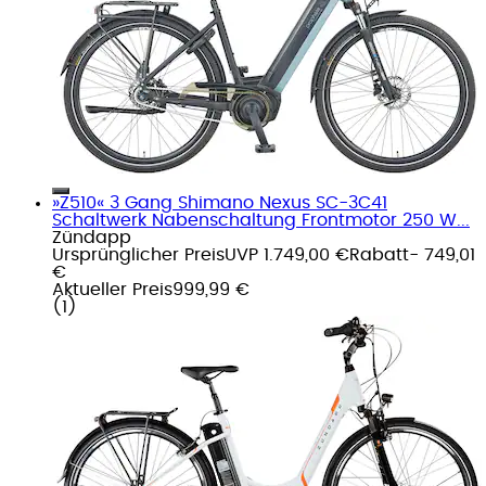
»Z510« 3 Gang Shimano Nexus SC-3C41
Schaltwerk Nabenschaltung Frontmotor 250 W...
Zündapp
Ursprünglicher Preis
UVP 1.749,00 €
Rabatt
- 749,01
€
Aktueller Preis
999,99 €
(
1
)