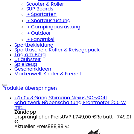
Scooter & Roller
SUP Boards
﹢
Sportarten
﹢
Sportausrüstung
﹢
Campingausrüstung
﹢
Outdoor
﹢
Fanartikel
Sportbekleidung
Sporttaschen, Koffer & Reisegepäck
Tag am Berg
Urlaubszeit
Spielzeug
Geschenkideen
Markenwelt Kinder & Freizeit
Produkte überspringen
»Z510« 3 Gang Shimano Nexus SC-3C41
Schaltwerk Nabenschaltung Frontmotor 250 W
mit...
Zündapp
Ursprünglicher Preis
UVP 1.749,00 €
Rabatt
- 749,01
€
Aktueller Preis
999,99 €