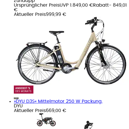
Zündapp
Ursprünglicher Preis
UVP 1.849,00 €
Rabatt
- 849,01
€
Aktueller Preis
999,99 €
»DYU D3S« Mittelmotor 250 W Packung,
DYU
Aktueller Preis
669,00 €