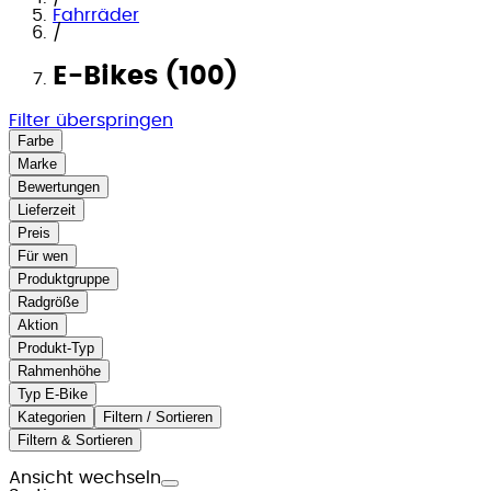
Fahrräder
/
E-Bikes (100)
Filter überspringen
Farbe
Marke
Bewertungen
Lieferzeit
Preis
Für wen
Produktgruppe
Radgröße
Aktion
Produkt-Typ
Rahmenhöhe
Typ E-Bike
Kategorien
Filtern / Sortieren
Filtern & Sortieren
Ansicht wechseln