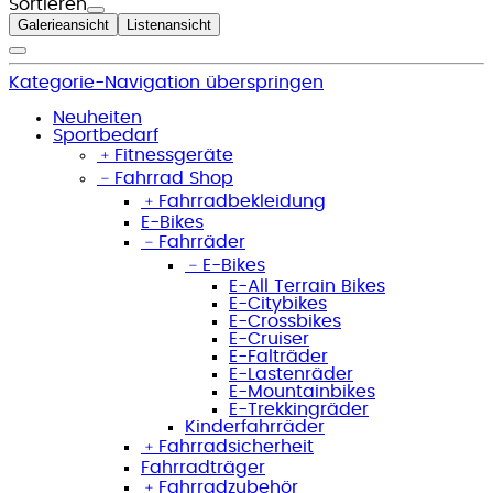
Sortieren
Galerieansicht
Listenansicht
Kategorie-Navigation überspringen
Neuheiten
Sportbedarf
﹢
Fitnessgeräte
﹣
Fahrrad Shop
﹢
Fahrradbekleidung
E-Bikes
﹣
Fahrräder
﹣
E-Bikes
E-All Terrain Bikes
E-Citybikes
E-Crossbikes
E-Cruiser
E-Falträder
E-Lastenräder
E-Mountainbikes
E-Trekkingräder
Kinderfahrräder
﹢
Fahrradsicherheit
Fahrradträger
﹢
Fahrradzubehör