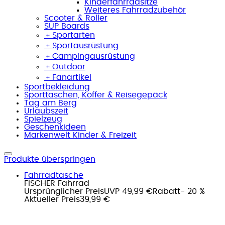
Kinderfahrradsitze
Weiteres Fahrradzubehör
Scooter & Roller
SUP Boards
﹢
Sportarten
﹢
Sportausrüstung
﹢
Campingausrüstung
﹢
Outdoor
﹢
Fanartikel
Sportbekleidung
Sporttaschen, Koffer & Reisegepäck
Tag am Berg
Urlaubszeit
Spielzeug
Geschenkideen
Markenwelt Kinder & Freizeit
Produkte überspringen
Fahrradtasche
FISCHER Fahrrad
Ursprünglicher Preis
UVP 49,99 €
Rabatt
- 20 %
Aktueller Preis
39,99 €