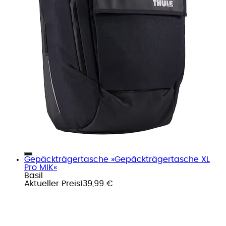
Gepäckträgertasche »Gepäckträgertasche XL
Pro MIK«
Basil
Aktueller Preis
139,99 €