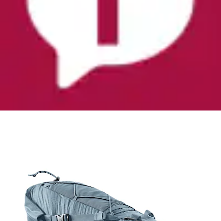
Fahrradtasche »MONDEGO SB 16 L« mit
Netzeinschub, 16 Liter Volumen
deuter
Ursprünglicher Preis
UVP 75,00 €
Rabatt
- 9 %
Aktueller Preis
67,99 €