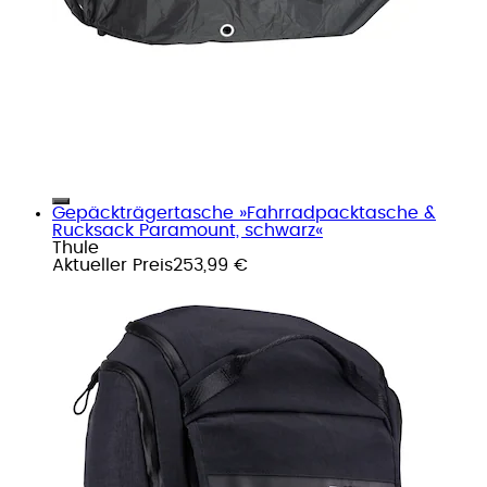
Gepäckträgertasche »Fahrradpacktasche &
Rucksack Paramount, schwarz«
Thule
Aktueller Preis
253,99 €