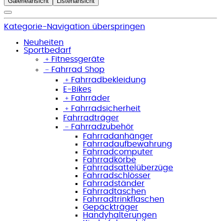
Galerieansicht
Listenansicht
Kategorie-Navigation überspringen
Neuheiten
Sportbedarf
﹢
Fitnessgeräte
﹣
Fahrrad Shop
﹢
Fahrradbekleidung
E-Bikes
﹢
Fahrräder
﹢
Fahrradsicherheit
Fahrradträger
﹣
Fahrradzubehör
Fahrradanhänger
Fahrradaufbewahrung
Fahrradcomputer
Fahrradkörbe
Fahrradsattelüberzüge
Fahrradschlösser
Fahrradständer
Fahrradtaschen
Fahrradtrinkflaschen
Gepäckträger
Handyhalterungen