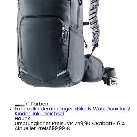
+
Farben
Fahrradkinderanhänger »Bike N Walk Duo« für 2
Kinder, inkl. Deichsel
Hauck
Ursprünglicher Preis
UVP 749,90 €
Rabatt
- 6 %
Aktueller Preis
699,99 €