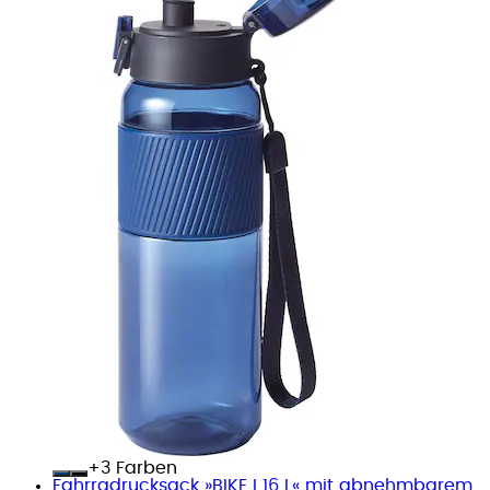
+
Farben
Fahrradrucksack »BIKE I 16 L« mit abnehmbarem