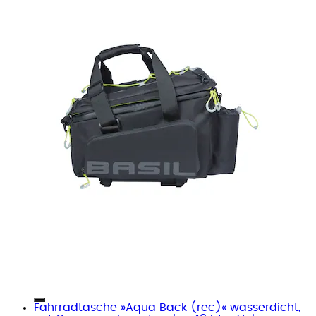
Fahrradtasche »Aqua Back (rec)« wasserdicht,