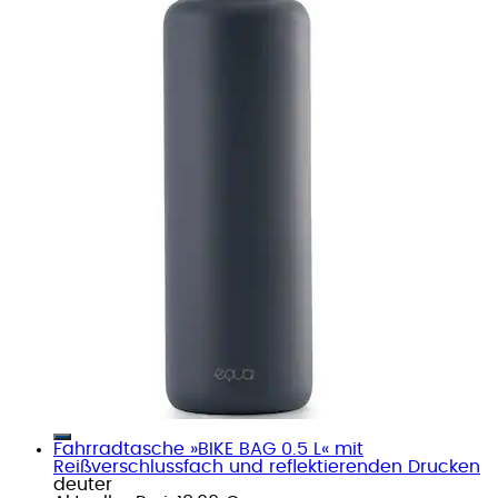
Fahrradtasche »BIKE BAG 0.5 L« mit
Reißverschlussfach und reflektierenden Drucken
deuter