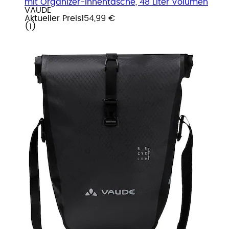
mit Organizer-Innentasche, 48 Liter Volumen
VAUDE
Aktueller Preis
154,99 €
(
1
)