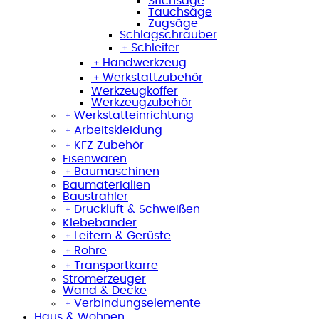
Stichsäge
Tauchsäge
Zugsäge
Schlagschrauber
﹢
Schleifer
﹢
Handwerkzeug
﹢
Werkstattzubehör
Werkzeugkoffer
Werkzeugzubehör
﹢
Werkstatteinrichtung
﹢
Arbeitskleidung
﹢
KFZ Zubehör
Eisenwaren
﹢
Baumaschinen
Baumaterialien
Baustrahler
﹢
Druckluft & Schweißen
Klebebänder
﹢
Leitern & Gerüste
﹢
Rohre
﹢
Transportkarre
Stromerzeuger
Wand & Decke
﹢
Verbindungselemente
Haus & Wohnen