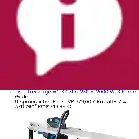
Ursprünglicher Preis
UVP 239,00 €
Rabatt
- 19 %
Aktueller Preis
191,99 €
Tischkreissäge »GTKS 315« 230 V, 2000 W, 315 mm
Güde
Ursprünglicher Preis
UVP 379,00 €
Rabatt
- 7 %
Aktueller Preis
349,99 €