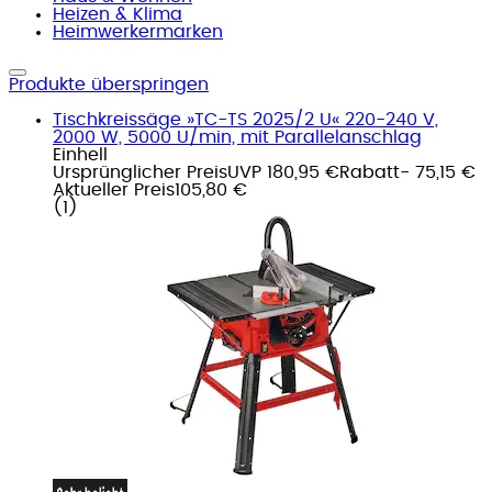
Heizen & Klima
Heimwerkermarken
Produkte überspringen
Tischkreissäge »TC-TS 2025/2 U« 220-240 V,
2000 W, 5000 U/min, mit Parallelanschlag
Einhell
Ursprünglicher Preis
UVP 180,95 €
Rabatt
- 75,15 €
Aktueller Preis
105,80 €
(
1
)