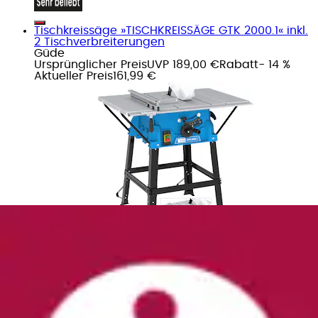
Tischkreissäge »TISCHKREISSÄGE GTK 2000.1« inkl.
2 Tischverbreiterungen
Güde
Ursprünglicher Preis
UVP 189,00 €
Rabatt
- 14 %
Aktueller Preis
161,99 €
Tischkreissäge »GTK 2000 A« 2000 W, 250 mm,
Hartmetallsägeblatt, Nullspannungsauslöser
Güde