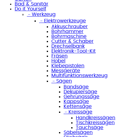
Bad & Sanitär
Do it Yourself
﹣
Werkzeug
﹣
Elektrowerkzeuge
Akkuschrauber
Bohrhammer
Bohrmaschine
Cutter & Schaber
Drechselbank
Elektronik-Tool-Kit
Fräsen
Hobel
Klebepistolen
Messgeräte
Multifunktionswerkzeug
﹣
Sägen
Bandsäge
Dekupiersäge
Gehrungssäge
Kappsäge
Kettensäge
﹣
Kreissäge
Handkreissägen
Tischkreissägen
Tauchsäge
Säbelsägen