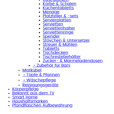
Körbe & Schalen
Küchentabletts
Menage
Platzteller & -sets
Servierplatten
Servietten
Serviettenhalter
Serviettenringe
Spender
Stövchen & Untersetzer
Streuer & Mühlen
Tabletts
Tischdecken
Tischrestebehälter
Zucker- & Marmeladendosen
﹢
Zubehör für Bars
Mistkübel
﹢
Töpfe & Pfannen
﹢
Wäschepflege
Reinigungsgeräte
Körperpflege
Bekannt aus dem TV
Smart Home
Haushaltsmarken
Pfandflaschen Aufbewahrung