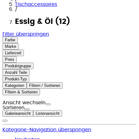
Tischaccessoires
/
Essig & Öl (12)
Filter überspringen
Farbe
Marke
Lieferzeit
Preis
Produktgruppe
Anzahl Teile
Produkt-Typ
Kategorien
Filtern / Sortieren
Filtern & Sortieren
Ansicht wechseln
Sortieren
Galerieansicht
Listenansicht
Kategorie-Navigation überspringen