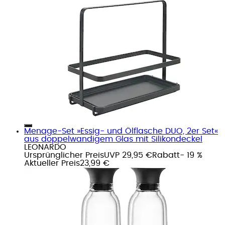
Menage-Set »Essig- und Ölflasche DUO, 2er Set«
aus doppelwandigem Glas mit Silikondeckel
LEONARDO
Ursprünglicher Preis
UVP 29,95 €
Rabatt
- 19 %
Aktueller Preis
23,99 €