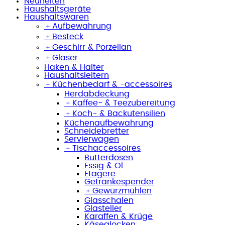
Neuheiten
Haushaltsgeräte
Haushaltswaren
﹢
Aufbewahrung
﹢
Besteck
﹢
Geschirr & Porzellan
﹢
Gläser
Haken & Halter
Haushaltsleitern
﹣
Küchenbedarf & -accessoires
Herdabdeckung
﹢
Kaffee- & Teezubereitung
﹢
Koch- & Backutensilien
Küchenaufbewahrung
Schneidebretter
Servierwagen
﹣
Tischaccessoires
Butterdosen
Essig & Öl
Etagere
Getränkespender
﹢
Gewürzmühlen
Glasschalen
Glasteller
Karaffen & Krüge
Käseglocken