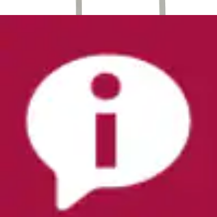
Menage »X-PLOSION« aus hochwertigem
Akazienholz, mit Edelstahl Tragegriff, ohne Deko
GEFU
Aktueller Preis
24,99 €