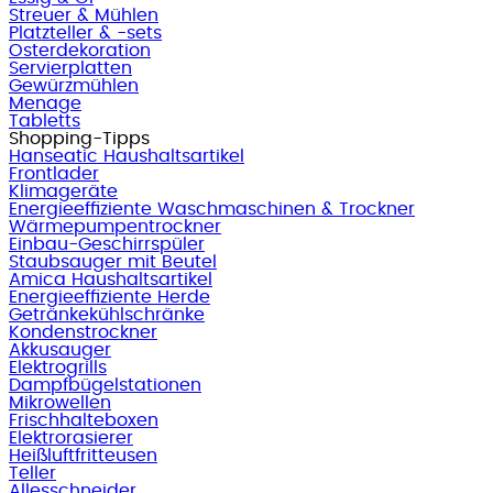
Streuer & Mühlen
Platzteller & -sets
Osterdekoration
Servierplatten
Gewürzmühlen
Menage
Tabletts
Shopping-Tipps
Hanseatic Haushaltsartikel
Frontlader
Klimageräte
Energieeffiziente Waschmaschinen & Trockner
Wärmepumpentrockner
Einbau-Geschirrspüler
Staubsauger mit Beutel
Amica Haushaltsartikel
Energieeffiziente Herde
Getränkekühlschränke
Kondenstrockner
Akkusauger
Elektrogrills
Dampfbügelstationen
Mikrowellen
Frischhalteboxen
Elektrorasierer
Heißluftfritteusen
Teller
Allesschneider