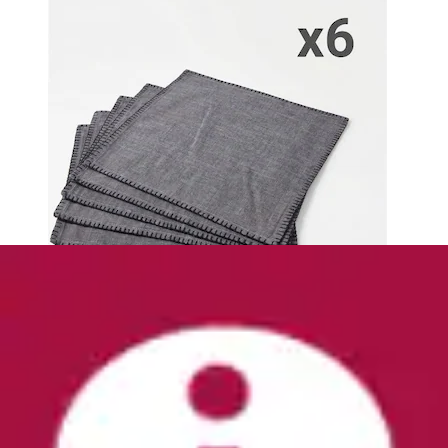
Serviettenhalter »Serviette in grautöne 6erSet«
Home affaire