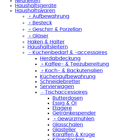
Neuheiten
Haushaltsgeräte
Haushaltswaren
﹢
Aufbewahrung
﹢
Besteck
﹢
Geschirr & Porzellan
﹢
Gläser
Haken & Halter
Haushaltsleitern
﹣
Küchenbedarf & -accessoires
Herdabdeckung
﹢
Kaffee- & Teezubereitung
﹢
Koch- & Backutensilien
Küchenaufbewahrung
Schneidebretter
Servierwagen
﹣
Tischaccessoires
Butterdosen
Essig & Öl
Etagere
Getränkespender
﹢
Gewürzmühlen
Glasschalen
Glasteller
Karaffen & Krüge
Käseglocken