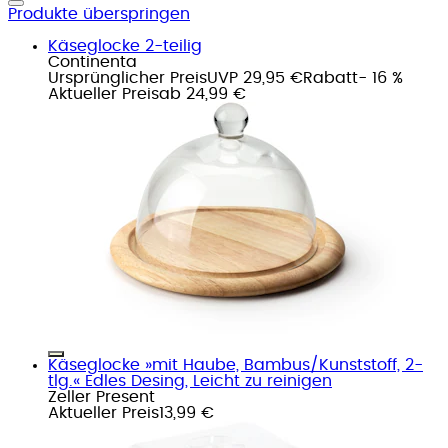
Produkte überspringen
Käseglocke 2-teilig
Continenta
Ursprünglicher Preis
UVP 29,95 €
Rabatt
- 16 %
Aktueller Preis
ab
24,99 €
Käseglocke »mit Haube, Bambus/Kunststoff, 2-
tlg.« Edles Desing, Leicht zu reinigen
Zeller Present
Aktueller Preis
13,99 €