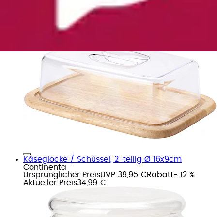
Käseglocke (Holzunterteil/Kunststoffglocke)
Continenta
Ursprünglicher Preis
UVP 24,95 €
Rabatt
- 19 %
Aktueller Preis
ab
19,99 €
Käseglocke / Schüssel, 2-teilig Ø 16x9cm
Continenta
Ursprünglicher Preis
UVP 39,95 €
Rabatt
- 12 %
Aktueller Preis
34,99 €