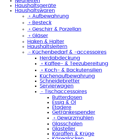
Neuheiten
Haushaltsgeräte
Haushaltswaren
﹢
Aufbewahrung
﹢
Besteck
﹢
Geschirr & Porzellan
﹢
Gläser
Haken & Halter
Haushaltsleitern
﹣
Küchenbedarf & -accessoires
Herdabdeckung
﹢
Kaffee- & Teezubereitung
﹢
Koch- & Backutensilien
Küchenaufbewahrung
Schneidebretter
Servierwagen
﹣
Tischaccessoires
Butterdosen
Essig & Öl
Etagere
Getränkespender
﹢
Gewürzmühlen
Glasschalen
Glasteller
Karaffen & Krüge
Käseglocken