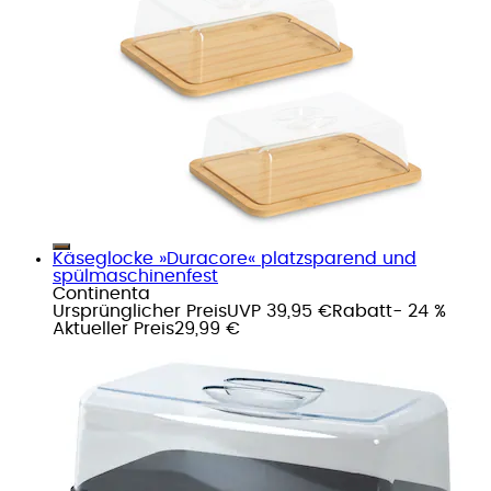
Käseglocke »Duracore« platzsparend und
spülmaschinenfest
Continenta
Ursprünglicher Preis
UVP 39,95 €
Rabatt
- 24 %
Aktueller Preis
29,99 €