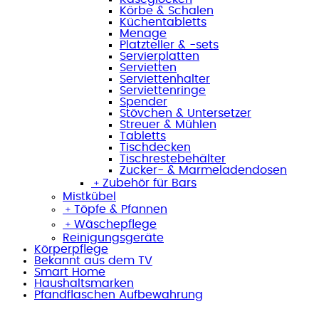
Körbe & Schalen
Küchentabletts
Menage
Platzteller & -sets
Servierplatten
Servietten
Serviettenhalter
Serviettenringe
Spender
Stövchen & Untersetzer
Streuer & Mühlen
Tabletts
Tischdecken
Tischrestebehälter
Zucker- & Marmeladendosen
﹢
Zubehör für Bars
Mistkübel
﹢
Töpfe & Pfannen
﹢
Wäschepflege
Reinigungsgeräte
Körperpflege
Bekannt aus dem TV
Smart Home
Haushaltsmarken
Pfandflaschen Aufbewahrung