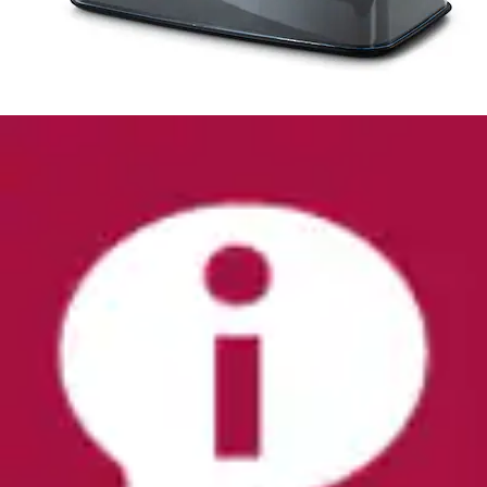
Käseglocke mit Holzteller
Continenta
Ursprünglicher Preis
UVP 54,95 €
Rabatt
- 27 %
Aktueller Preis
ab
39,99 €
(
1
)