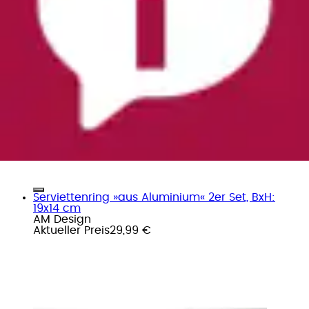
Serviettenring »aus Aluminium« 2er Set, BxH:
19x14 cm
AM Design
Aktueller Preis
29,99 €