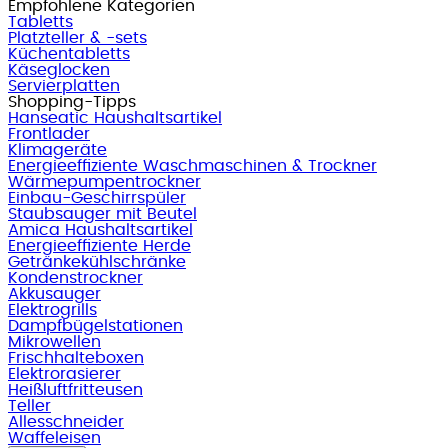
Empfohlene Kategorien
Tabletts
Platzteller & -sets
Küchentabletts
Käseglocken
Servierplatten
Shopping-Tipps
Hanseatic Haushaltsartikel
Frontlader
Klimageräte
Energieeffiziente Waschmaschinen & Trockner
Wärmepumpentrockner
Einbau-Geschirrspüler
Staubsauger mit Beutel
Amica Haushaltsartikel
Energieeffiziente Herde
Getränkekühlschränke
Kondenstrockner
Akkusauger
Elektrogrills
Dampfbügelstationen
Mikrowellen
Frischhalteboxen
Elektrorasierer
Heißluftfritteusen
Teller
Allesschneider
Waffeleisen