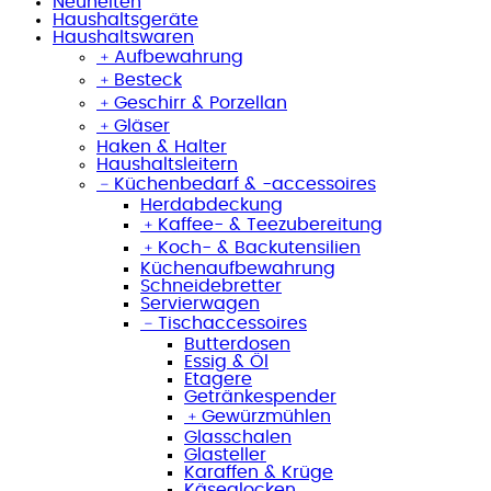
Neuheiten
Haushaltsgeräte
Haushaltswaren
﹢
Aufbewahrung
﹢
Besteck
﹢
Geschirr & Porzellan
﹢
Gläser
Haken & Halter
Haushaltsleitern
﹣
Küchenbedarf & -accessoires
Herdabdeckung
﹢
Kaffee- & Teezubereitung
﹢
Koch- & Backutensilien
Küchenaufbewahrung
Schneidebretter
Servierwagen
﹣
Tischaccessoires
Butterdosen
Essig & Öl
Etagere
Getränkespender
﹢
Gewürzmühlen
Glasschalen
Glasteller
Karaffen & Krüge
Käseglocken