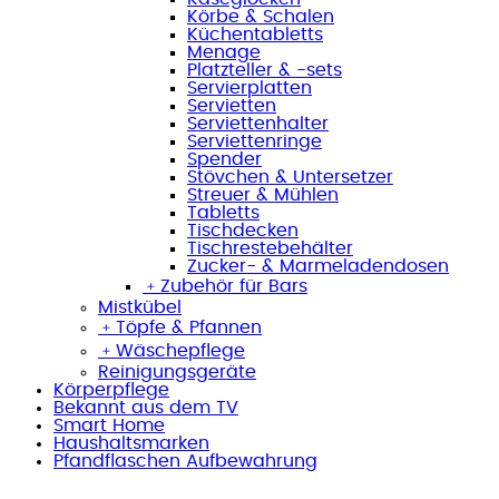
Körbe & Schalen
Küchentabletts
Menage
Platzteller & -sets
Servierplatten
Servietten
Serviettenhalter
Serviettenringe
Spender
Stövchen & Untersetzer
Streuer & Mühlen
Tabletts
Tischdecken
Tischrestebehälter
Zucker- & Marmeladendosen
﹢
Zubehör für Bars
Mistkübel
﹢
Töpfe & Pfannen
﹢
Wäschepflege
Reinigungsgeräte
Körperpflege
Bekannt aus dem TV
Smart Home
Haushaltsmarken
Pfandflaschen Aufbewahrung