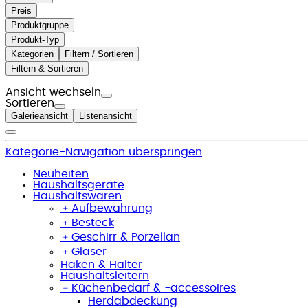
Preis
Produktgruppe
Produkt-Typ
Kategorien
Filtern / Sortieren
Filtern & Sortieren
Ansicht wechseln
Sortieren
Galerieansicht
Listenansicht
Kategorie-Navigation überspringen
Neuheiten
Haushaltsgeräte
Haushaltswaren
﹢
Aufbewahrung
﹢
Besteck
﹢
Geschirr & Porzellan
﹢
Gläser
Haken & Halter
Haushaltsleitern
﹣
Küchenbedarf & -accessoires
Herdabdeckung