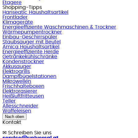
Etagere
Shopping-Tipps
Hanseatic Haushaltsartikel
Frontlader
Klimageräte
Energieeffiziente Waschmaschinen & Trockner
Wärmepumpentrockner
Einbau-Geschirrspüler
Staubsauger mit Beutel
Amica Haushaltsartikel
Energieeffiziente Herde
Getränkekühlschränke
Kondenstrockner
Akkusauger
Elektrogrills
Dampfbügelstationen
Mikrowellen
Frischhalteboxen
Elektrorasierer
Heißluftfritteusen
Teller
Allesschneider
Waffeleisen
Nach oben
Kontakt
✉
Schreiben Sie uns
service@universal.at