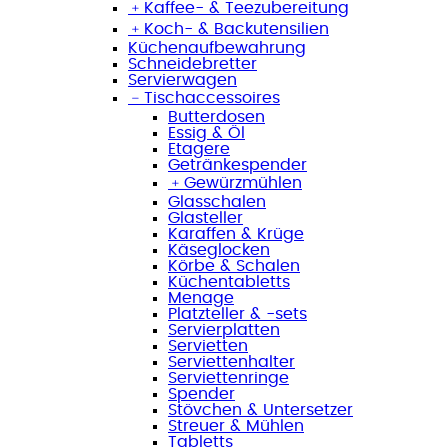
﹢
Kaffee- & Teezubereitung
﹢
Koch- & Backutensilien
Küchenaufbewahrung
Schneidebretter
Servierwagen
﹣
Tischaccessoires
Butterdosen
Essig & Öl
Etagere
Getränkespender
﹢
Gewürzmühlen
Glasschalen
Glasteller
Karaffen & Krüge
Käseglocken
Körbe & Schalen
Küchentabletts
Menage
Platzteller & -sets
Servierplatten
Servietten
Serviettenhalter
Serviettenringe
Spender
Stövchen & Untersetzer
Streuer & Mühlen
Tabletts