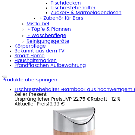
Tischdecken
Tischrestebehälter
Zucker- & Marmeladendosen
﹢
Zubehör für Bars
Mistkübel
﹢
Töpfe & Pfannen
﹢
Wäschepflege
Reinigungsgeräte
Körperpflege
Bekannt aus dem TV
Smart Home
Haushaltsmarken
Pfandflaschen Aufbewahrung
Produkte überspringen
Tischrestebehälter »Bamboo« aus hochwertigem E
Zeller Present
Ursprünglicher Preis
UVP 22,75 €
Rabatt
- 12 %
Aktueller Preis
19,99 €