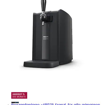
Bierzapfanlage »48975 Franzl, für alle gängigen