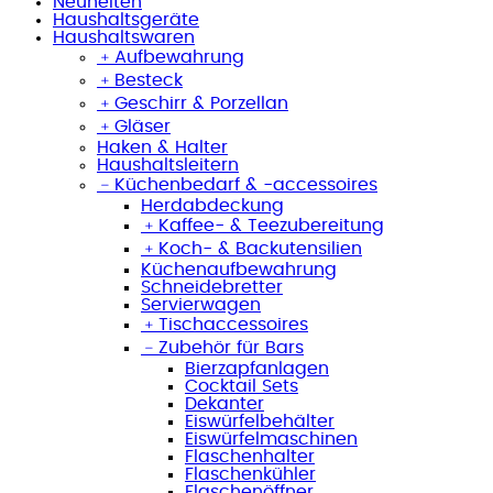
Neuheiten
Haushaltsgeräte
Haushaltswaren
﹢
Aufbewahrung
﹢
Besteck
﹢
Geschirr & Porzellan
﹢
Gläser
Haken & Halter
Haushaltsleitern
﹣
Küchenbedarf & -accessoires
Herdabdeckung
﹢
Kaffee- & Teezubereitung
﹢
Koch- & Backutensilien
Küchenaufbewahrung
Schneidebretter
Servierwagen
﹢
Tischaccessoires
﹣
Zubehör für Bars
Bierzapfanlagen
Cocktail Sets
Dekanter
Eiswürfelbehälter
Eiswürfelmaschinen
Flaschenhalter
Flaschenkühler
Flaschenöffner