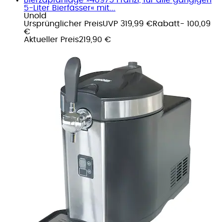
5-Liter Bierfässer« mit...
Unold
Ursprünglicher Preis
UVP 319,99 €
Rabatt
- 100,09
€
Aktueller Preis
219,90 €