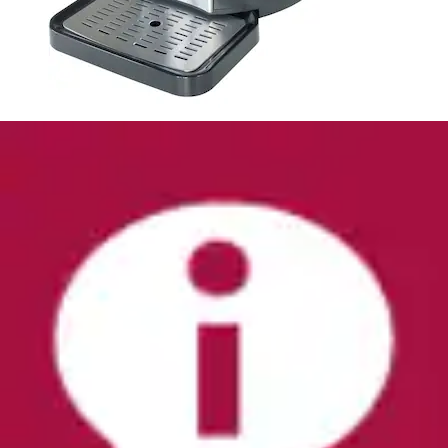
Bierzapfanlage »582 BeerMaster«
Caso
Ursprünglicher Preis
UVP 199,99 €
Rabatt
- 51,52 €
Aktueller Preis
148,47 €