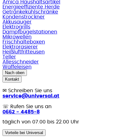
Amica Haushaltsartikel
Energieeffiziente Herde
Getränkekühlschränke
Kondenstrockner
Akkusauger
Elektrogrills
Dampfbügelstationen
Mikrowellen
Frischhalteboxen
Elektrorasierer
Heißluftfritteusen
Teller
Allesschneider
Waffeleisen
Nach oben
Kontakt
✉
Schreiben Sie uns
service@universal.at
☏
Rufen Sie uns an
0662 - 4485-8
täglich von 07.00 bis 22.00 Uhr
Vorteile bei Universal