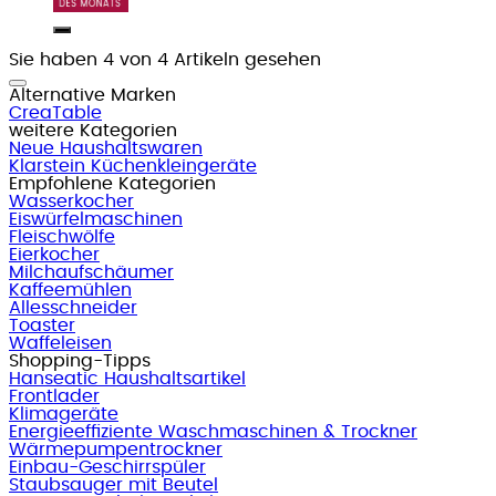
Sie haben 4 von 4 Artikeln gesehen
Alternative Marken
CreaTable
weitere Kategorien
Neue Haushaltswaren
Klarstein Küchenkleingeräte
Empfohlene Kategorien
Wasserkocher
Eiswürfelmaschinen
Fleischwölfe
Eierkocher
Milchaufschäumer
Kaffeemühlen
Allesschneider
Toaster
Waffeleisen
Shopping-Tipps
Hanseatic Haushaltsartikel
Frontlader
Klimageräte
Energieeffiziente Waschmaschinen & Trockner
Wärmepumpentrockner
Einbau-Geschirrspüler
Staubsauger mit Beutel