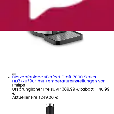
Bierzapfanlage »Perfect Draft 7000 Series
HD3770/90« mit Temperatureinstellungen von...
Philips
Ursprünglicher Preis
UVP 389,99 €
Rabatt
- 140,99
€
Aktueller Preis
249,00 €