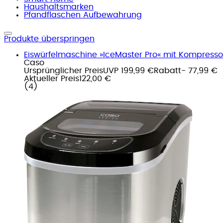
Haushaltsmarken
Pfandflaschen Aufbewahrung
Produkte überspringen
Eiswürfelmaschine »IceMaster Pro« mit Kompress
Caso
Ursprünglicher Preis
UVP 199,99 €
Rabatt
- 77,99 €
Aktueller Preis
122,00 €
(
4
)