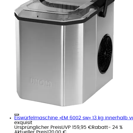
Eiswürfelmaschine »EM 6002 sw« 13 kg innerhalb vo
exquisit
Ursprünglicher Preis
UVP 159,95 €
Rabatt
- 24 %
Aktueller Preis
120,00 €