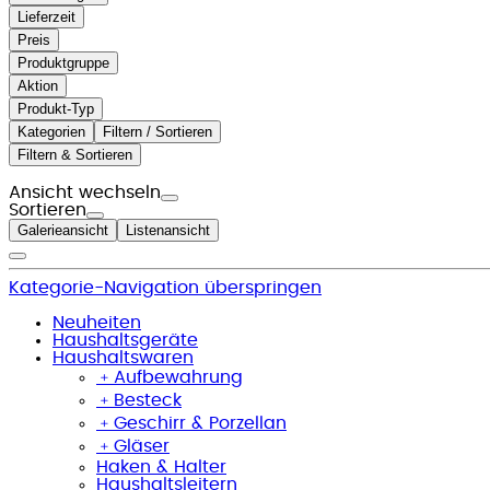
Lieferzeit
Preis
Produktgruppe
Aktion
Produkt-Typ
Kategorien
Filtern / Sortieren
Filtern & Sortieren
Ansicht wechseln
Sortieren
Galerieansicht
Listenansicht
Kategorie-Navigation überspringen
Neuheiten
Haushaltsgeräte
Haushaltswaren
﹢
Aufbewahrung
﹢
Besteck
﹢
Geschirr & Porzellan
﹢
Gläser
Haken & Halter
Haushaltsleitern