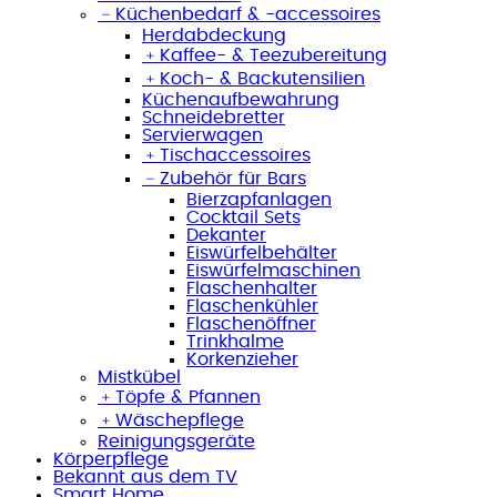
﹣
Küchenbedarf & -accessoires
Herdabdeckung
﹢
Kaffee- & Teezubereitung
﹢
Koch- & Backutensilien
Küchenaufbewahrung
Schneidebretter
Servierwagen
﹢
Tischaccessoires
﹣
Zubehör für Bars
Bierzapfanlagen
Cocktail Sets
Dekanter
Eiswürfelbehälter
Eiswürfelmaschinen
Flaschenhalter
Flaschenkühler
Flaschenöffner
Trinkhalme
Korkenzieher
Mistkübel
﹢
Töpfe & Pfannen
﹢
Wäschepflege
Reinigungsgeräte
Körperpflege
Bekannt aus dem TV
Smart Home