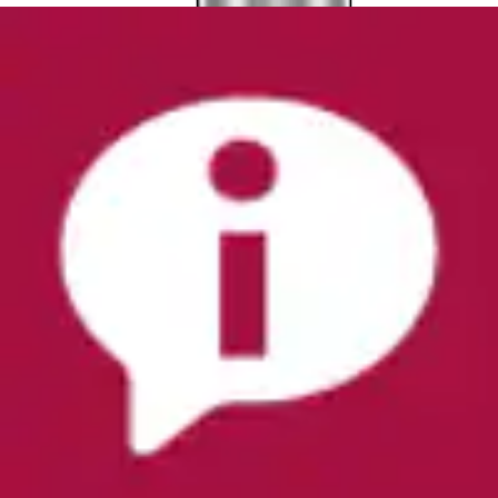
Spaghettitopf 1 Stk. tlg. Cromargan® Edelstahl
Rostfrei 18/10
WMF
Ursprünglicher Preis
UVP 149,99 €
Rabatt
- 27 %
Aktueller Preis
108,99 €