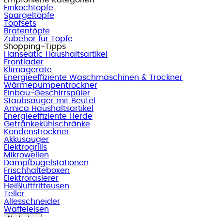
Einkochtöpfe
Spargeltöpfe
Topfsets
Bratentöpfe
Zubehör für Töpfe
Shopping-Tipps
Hanseatic Haushaltsartikel
Frontlader
Klimageräte
Energieeffiziente Waschmaschinen & Trockner
Wärmepumpentrockner
Einbau-Geschirrspüler
Staubsauger mit Beutel
Amica Haushaltsartikel
Energieeffiziente Herde
Getränkekühlschränke
Kondenstrockner
Akkusauger
Elektrogrills
Mikrowellen
Dampfbügelstationen
Frischhalteboxen
Elektrorasierer
Heißluftfritteusen
Teller
Allesschneider
Waffeleisen