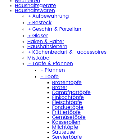
Neuheiten
Haushaltsgeräte
Haushaltswaren
﹢
Aufbewahrung
﹢
Besteck
﹢
Geschirr & Porzellan
﹢
Gläser
Haken & Halter
Haushaltsleitern
﹢
Küchenbedarf & -accessoires
Mistkübel
﹣
Töpfe & Pfannen
﹢
Pfannen
﹣
Töpfe
Bratentöpfe
Bräter
Dampfgartöpfe
Einkochtöpfe
Fleischtöpfe
Fonduetöpfe
Frittiertöpfe
Gemüsetöpfe
Kasserollen
Milchtöpfe
Sauteuse
Serviertöpfe