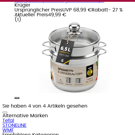
Spaghettitopf 1 Stk. tlg. Edelstahl 18/0
Krüger
Ursprünglicher Preis
UVP 68,99 €
Rabatt
- 27 %
Aktueller Preis
49,99 €
(
1
)
Sie haben 4 von 4 Artikeln gesehen
Alternative Marken
Tefal
STONELINE
WMF
Empfohlene Kategorien