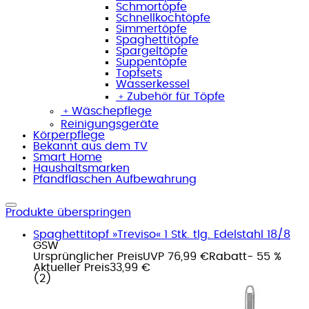
Schmortöpfe
Schnellkochtöpfe
Simmertöpfe
Spaghettitöpfe
Spargeltöpfe
Suppentöpfe
Topfsets
Wasserkessel
﹢
Zubehör für Töpfe
﹢
Wäschepflege
Reinigungsgeräte
Körperpflege
Bekannt aus dem TV
Smart Home
Haushaltsmarken
Pfandflaschen Aufbewahrung
Produkte überspringen
Spaghettitopf »Treviso« 1 Stk. tlg. Edelstahl 18/8
GSW
Ursprünglicher Preis
UVP 76,99 €
Rabatt
- 55 %
Aktueller Preis
33,99 €
(
2
)