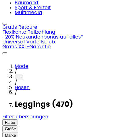
Baumarkt
Sport & Freizeit
Multimedia
Gratis Retoure
Flexikonto Teilzahlung
-20% Neukundenbonus auf alles*
Universal Vorteilsclub
Gratis XXL-Garantie
Mode
/
...
/
Hosen
/
Leggings (470)
Filter überspringen
Farbe
Größe
Marke