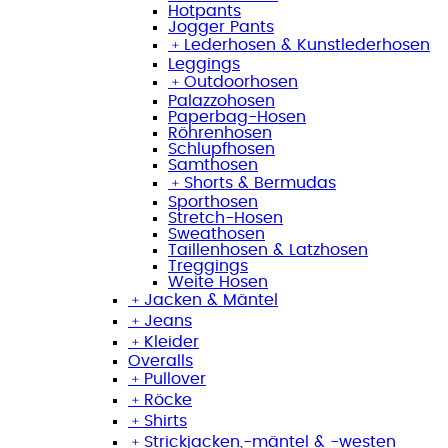
Hotpants
Jogger Pants
﹢
Lederhosen & Kunstlederhosen
Leggings
﹢
Outdoorhosen
Palazzohosen
Paperbag-Hosen
Röhrenhosen
Schlupfhosen
Samthosen
﹢
Shorts & Bermudas
Sporthosen
Stretch-Hosen
Sweathosen
Taillenhosen & Latzhosen
Treggings
Weite Hosen
﹢
Jacken & Mäntel
﹢
Jeans
﹢
Kleider
Overalls
﹢
Pullover
﹢
Röcke
﹢
Shirts
﹢
Strickjacken,-mäntel & -westen