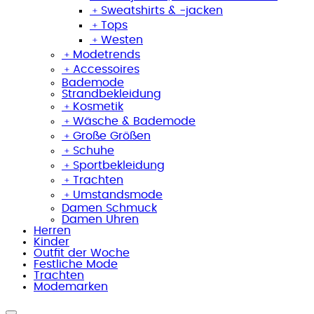
﹢
Sweatshirts & -jacken
﹢
Tops
﹢
Westen
﹢
Modetrends
﹢
Accessoires
Bademode
Strandbekleidung
﹢
Kosmetik
﹢
Wäsche & Bademode
﹢
Große Größen
﹢
Schuhe
﹢
Sportbekleidung
﹢
Trachten
﹢
Umstandsmode
Damen Schmuck
Damen Uhren
Herren
Kinder
Outfit der Woche
Festliche Mode
Trachten
Modemarken