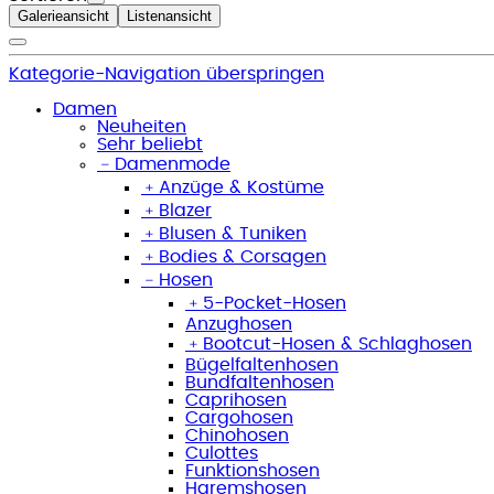
Galerieansicht
Listenansicht
Kategorie-Navigation überspringen
Damen
Neuheiten
Sehr beliebt
﹣
Damenmode
﹢
Anzüge & Kostüme
﹢
Blazer
﹢
Blusen & Tuniken
﹢
Bodies & Corsagen
﹣
Hosen
﹢
5-Pocket-Hosen
Anzughosen
﹢
Bootcut-Hosen & Schlaghosen
Bügelfaltenhosen
Bundfaltenhosen
Caprihosen
Cargohosen
Chinohosen
Culottes
Funktionshosen
Haremshosen