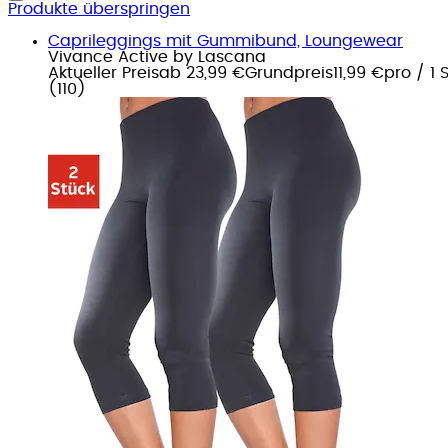
Produkte überspringen
Caprileggings mit Gummibund, Loungewear
Vivance Active by Lascana
Aktueller Preis
ab
23,99 €
Grundpreis
11,99 €
pro
/
1 
(
110
)