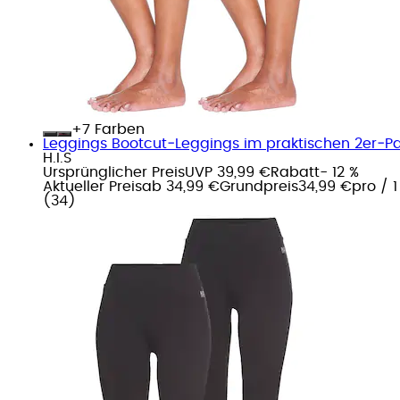
+
Farben
Leggings Bootcut‑Leggings im praktischen 2er‑P
H.I.S
Ursprünglicher Preis
UVP 39,99 €
Rabatt
- 12 %
Aktueller Preis
ab
34,99 €
Grundpreis
34,99 €
pro
/
1
(
34
)