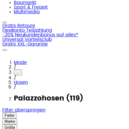
Baumarkt
Sport & Freizeit
Multimedia
Gratis Retoure
Flexikonto Teilzahlung
-20% Neukundenbonus auf alles*
Universal Vorteilsclub
Gratis XXL-Garantie
Mode
/
...
/
Hosen
/
Palazzohosen (119)
Filter überspringen
Farbe
Marke
Größe