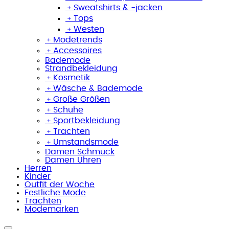
﹢
Sweatshirts & -jacken
﹢
Tops
﹢
Westen
﹢
Modetrends
﹢
Accessoires
Bademode
Strandbekleidung
﹢
Kosmetik
﹢
Wäsche & Bademode
﹢
Große Größen
﹢
Schuhe
﹢
Sportbekleidung
﹢
Trachten
﹢
Umstandsmode
Damen Schmuck
Damen Uhren
Herren
Kinder
Outfit der Woche
Festliche Mode
Trachten
Modemarken