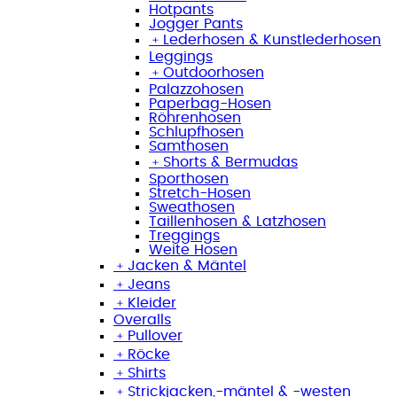
Hotpants
Jogger Pants
﹢
Lederhosen & Kunstlederhosen
Leggings
﹢
Outdoorhosen
Palazzohosen
Paperbag-Hosen
Röhrenhosen
Schlupfhosen
Samthosen
﹢
Shorts & Bermudas
Sporthosen
Stretch-Hosen
Sweathosen
Taillenhosen & Latzhosen
Treggings
Weite Hosen
﹢
Jacken & Mäntel
﹢
Jeans
﹢
Kleider
Overalls
﹢
Pullover
﹢
Röcke
﹢
Shirts
﹢
Strickjacken,-mäntel & -westen