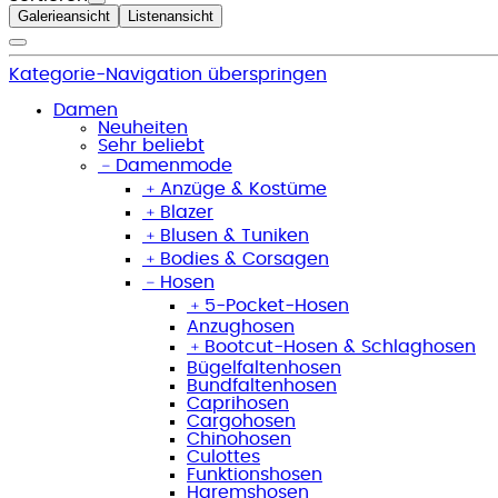
Galerieansicht
Listenansicht
Kategorie-Navigation überspringen
Damen
Neuheiten
Sehr beliebt
﹣
Damenmode
﹢
Anzüge & Kostüme
﹢
Blazer
﹢
Blusen & Tuniken
﹢
Bodies & Corsagen
﹣
Hosen
﹢
5-Pocket-Hosen
Anzughosen
﹢
Bootcut-Hosen & Schlaghosen
Bügelfaltenhosen
Bundfaltenhosen
Caprihosen
Cargohosen
Chinohosen
Culottes
Funktionshosen
Haremshosen