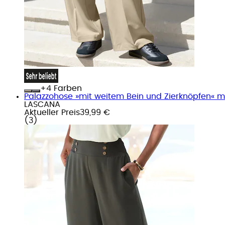
+
Farben
Palazzohose »mit weitem Bein und Zierknöpfen« mi
LASCANA
Aktueller Preis
39,99 €
(
3
)