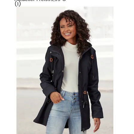
(
1
)