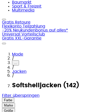
Baumarkt
Sport & Freizeit
Multimedia
Gratis Retoure
Flexikonto Teilzahlung
-20% Neukundenbonus auf alles*
Universal Vorteilsclub
Gratis XXL-Garantie
Mode
/
...
/
Jacken
/
Softshelljacken (142)
Filter überspringen
Farbe
Marke
Größe