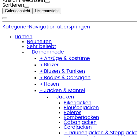
Ansicht wechseln
Sortieren
Galerieansicht
Listenansicht
Kategorie-Navigation überspringen
Damen
Neuheiten
Sehr beliebt
﹣
Damenmode
﹢
Anzüge & Kostüme
﹢
Blazer
﹢
Blusen & Tuniken
﹢
Bodies & Corsagen
﹢
Hosen
﹣
Jacken & Mäntel
﹣
Jacken
Bikerjacken
Blousonjacken
Boleros
Bomberjacken
Cabanjacken
Cordjacken
﹢
Daunenjacken & Steppjack