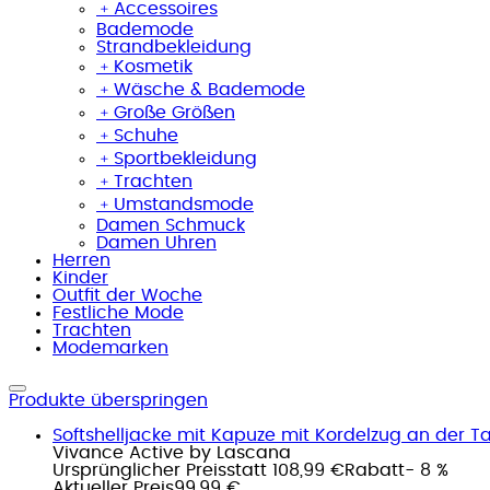
﹢
Accessoires
Bademode
Strandbekleidung
﹢
Kosmetik
﹢
Wäsche & Bademode
﹢
Große Größen
﹢
Schuhe
﹢
Sportbekleidung
﹢
Trachten
﹢
Umstandsmode
Damen Schmuck
Damen Uhren
Herren
Kinder
Outfit der Woche
Festliche Mode
Trachten
Modemarken
Produkte überspringen
Softshelljacke mit Kapuze mit Kordelzug an der Tai
Vivance Active by Lascana
Ursprünglicher Preis
statt 108,99 €
Rabatt
- 8 %
Aktueller Preis
99,99 €