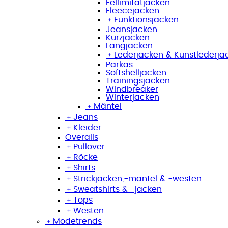
Fellimitatjacken
Fleecejacken
﹢
Funktionsjacken
Jeansjacken
Kurzjacken
Langjacken
﹢
Lederjacken & Kunstlederja
Parkas
Softshelljacken
Trainingsjacken
Windbreaker
Winterjacken
﹢
Mäntel
﹢
Jeans
﹢
Kleider
Overalls
﹢
Pullover
﹢
Röcke
﹢
Shirts
﹢
Strickjacken,-mäntel & -westen
﹢
Sweatshirts & -jacken
﹢
Tops
﹢
Westen
﹢
Modetrends