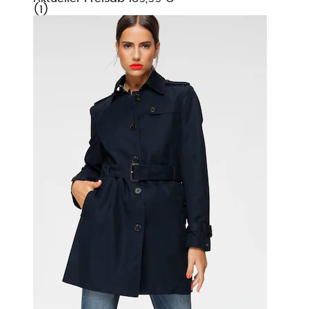
(
1
)