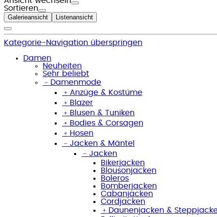
Ansicht wechseln
Sortieren
Galerieansicht
Listenansicht
Kategorie-Navigation überspringen
Damen
Neuheiten
Sehr beliebt
﹣
Damenmode
﹢
Anzüge & Kostüme
﹢
Blazer
﹢
Blusen & Tuniken
﹢
Bodies & Corsagen
﹢
Hosen
﹣
Jacken & Mäntel
﹣
Jacken
Bikerjacken
Blousonjacken
Boleros
Bomberjacken
Cabanjacken
Cordjacken
﹢
Daunenjacken & Steppjack