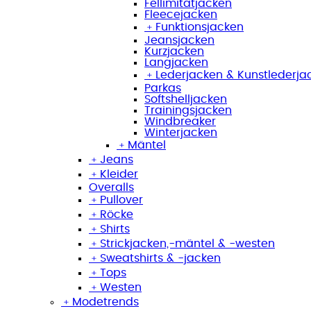
Fellimitatjacken
Fleecejacken
﹢
Funktionsjacken
Jeansjacken
Kurzjacken
Langjacken
﹢
Lederjacken & Kunstlederja
Parkas
Softshelljacken
Trainingsjacken
Windbreaker
Winterjacken
﹢
Mäntel
﹢
Jeans
﹢
Kleider
Overalls
﹢
Pullover
﹢
Röcke
﹢
Shirts
﹢
Strickjacken,-mäntel & -westen
﹢
Sweatshirts & -jacken
﹢
Tops
﹢
Westen
﹢
Modetrends