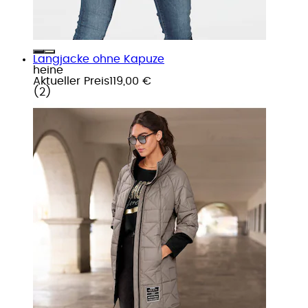
Langjacke ohne Kapuze
heine
Aktueller Preis
119,00 €
(
2
)