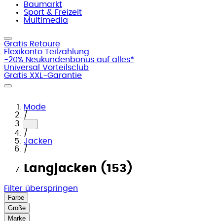
Baumarkt
Sport & Freizeit
Multimedia
Gratis Retoure
Flexikonto Teilzahlung
-20% Neukundenbonus auf alles*
Universal Vorteilsclub
Gratis XXL-Garantie
Mode
/
...
/
Jacken
/
Langjacken (153)
Filter überspringen
Farbe
Größe
Marke