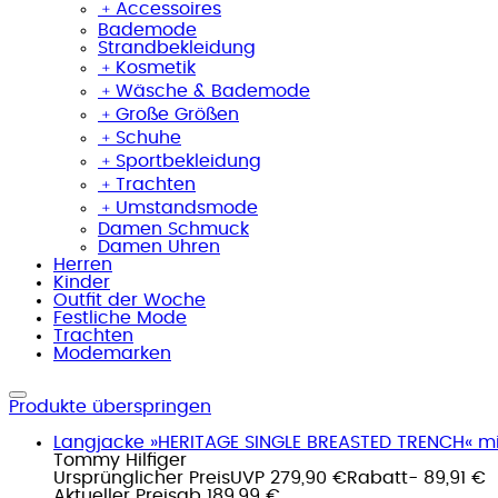
﹢
Accessoires
Bademode
Strandbekleidung
﹢
Kosmetik
﹢
Wäsche & Bademode
﹢
Große Größen
﹢
Schuhe
﹢
Sportbekleidung
﹢
Trachten
﹢
Umstandsmode
Damen Schmuck
Damen Uhren
Herren
Kinder
Outfit der Woche
Festliche Mode
Trachten
Modemarken
Produkte überspringen
Langjacke »HERITAGE SINGLE BREASTED TRENCH« mi
Tommy Hilfiger
Ursprünglicher Preis
UVP 279,90 €
Rabatt
- 89,91 €
Aktueller Preis
ab
189,99 €