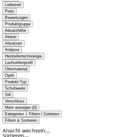
Lieferzeit
Preis
Bewertungen
Produktgruppe
Absatzhöhe
Aktion
Absatzart
Anlässe
Herstellertechnologie
Laufsohlenprofil
Obermaterial
Optik
Produkt-Typ
Schuhweite
Stil
Verschluss
Mehr anzeigen (
)
Kategorien
Filtern / Sortieren
Filtern & Sortieren
Ansicht wechseln
Sortieren