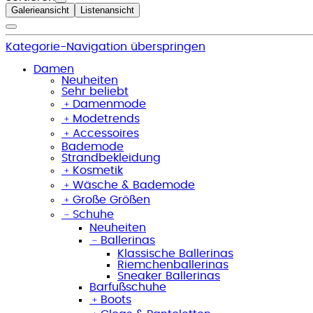
Galerieansicht
Listenansicht
Kategorie-Navigation überspringen
Damen
Neuheiten
Sehr beliebt
﹢
Damenmode
﹢
Modetrends
﹢
Accessoires
Bademode
Strandbekleidung
﹢
Kosmetik
﹢
Wäsche & Bademode
﹢
Große Größen
﹣
Schuhe
Neuheiten
﹣
Ballerinas
Klassische Ballerinas
Riemchenballerinas
Sneaker Ballerinas
Barfußschuhe
﹢
Boots