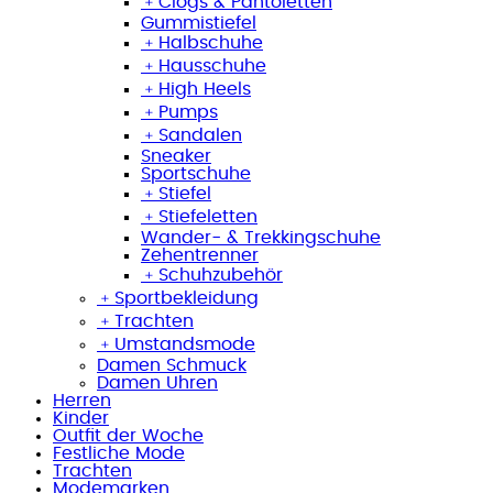
﹢
Clogs & Pantoletten
Gummistiefel
﹢
Halbschuhe
﹢
Hausschuhe
﹢
High Heels
﹢
Pumps
﹢
Sandalen
Sneaker
Sportschuhe
﹢
Stiefel
﹢
Stiefeletten
Wander- & Trekkingschuhe
Zehentrenner
﹢
Schuhzubehör
﹢
Sportbekleidung
﹢
Trachten
﹢
Umstandsmode
Damen Schmuck
Damen Uhren
Herren
Kinder
Outfit der Woche
Festliche Mode
Trachten
Modemarken