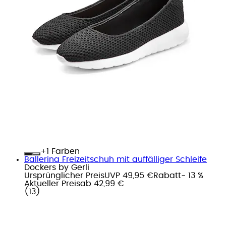
+
Farben
Ballerina Freizeitschuh mit auffälliger Schleife
Dockers by Gerli
Ursprünglicher Preis
UVP 49,95 €
Rabatt
- 13 %
Aktueller Preis
ab
42,99 €
(
13
)