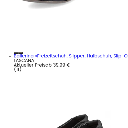
Ballerina »Freizeitschuh, Slipper, Halbschuh, Slip-
LASCANA
Aktueller Preis
ab
39,99 €
(
11
)