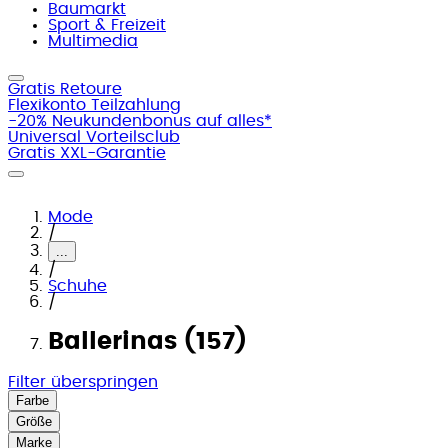
Baumarkt
Sport & Freizeit
Multimedia
Gratis Retoure
Flexikonto Teilzahlung
-20% Neukundenbonus auf alles*
Universal Vorteilsclub
Gratis XXL-Garantie
Mode
/
...
/
Schuhe
/
Ballerinas (157)
Filter überspringen
Farbe
Größe
Marke