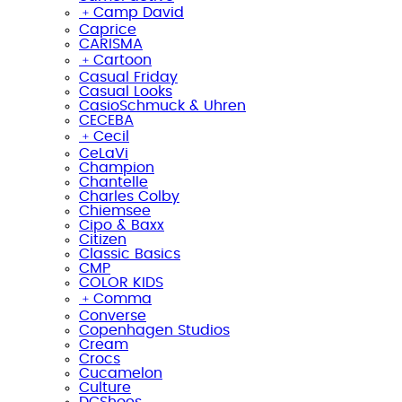
﹢
Camp David
Caprice
CARISMA
﹢
Cartoon
Casual Friday
Casual Looks
CasioSchmuck & Uhren
CECEBA
﹢
Cecil
CeLaVi
Champion
Chantelle
Charles Colby
Chiemsee
Cipo & Baxx
Citizen
Classic Basics
CMP
COLOR KIDS
﹢
Comma
Converse
Copenhagen Studios
Cream
Crocs
Cucamelon
Culture
DCShoes