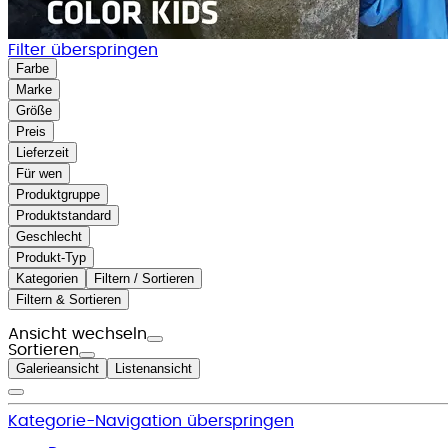
Filter überspringen
Farbe
Marke
Größe
Preis
Lieferzeit
Für wen
Produktgruppe
Produktstandard
Geschlecht
Produkt-Typ
Kategorien
Filtern / Sortieren
Filtern & Sortieren
Ansicht wechseln
Sortieren
Galerieansicht
Listenansicht
Kategorie-Navigation überspringen