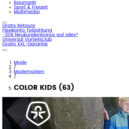
Baumarkt
Sport & Freizeit
Multimedia
Gratis Retoure
Flexikonto Teilzahlung
-20% Neukundenbonus auf alles*
Universal Vorteilsclub
Gratis XXL-Garantie
Mode
/
Modemarken
/
COLOR KIDS (63)