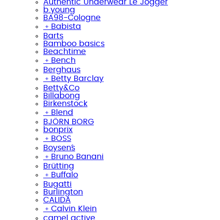
Authentic Underwear Le Jogger
b.young
BA98-Cologne
﹢
Babista
Barts
Bamboo basics
Beachtime
﹢
Bench
Berghaus
﹢
Betty Barclay
Betty&Co
Billabong
Birkenstock
﹢
Blend
BJÖRN BORG
bonprix
﹢
BOSS
Boysen´s
﹢
Bruno Banani
Brütting
﹢
Buffalo
Bugatti
Burlington
CALIDA
﹢
Calvin Klein
camel active