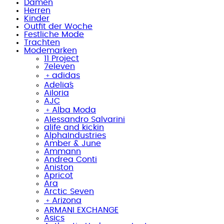
Damen
Herren
Kinder
Outfit der Woche
Festliche Mode
Trachten
Modemarken
11 Project
7eleven
﹢
adidas
Adelia´s
Ailoria
AJC
﹢
Alba Moda
Alessandro Salvarini
alife and kickin
AlphaIndustries
Amber & June
Ammann
Andrea Conti
Aniston
Apricot
Ara
Arctic Seven
﹢
Arizona
ARMANI EXCHANGE
Asics