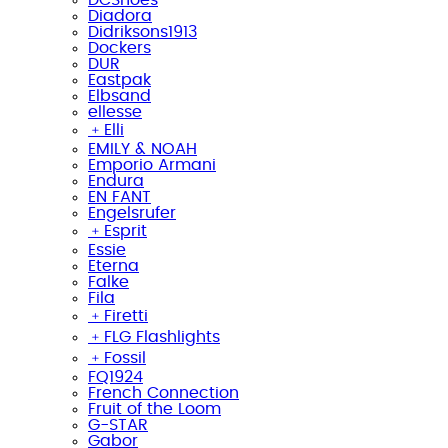
Diadora
Didriksons1913
Dockers
DUR
Eastpak
Elbsand
ellesse
﹢
Elli
EMILY & NOAH
Emporio Armani
Endura
EN FANT
Engelsrufer
﹢
Esprit
Essie
Eterna
Falke
Fila
﹢
Firetti
﹢
FLG Flashlights
﹢
Fossil
FQ1924
French Connection
Fruit of the Loom
G-STAR
Gabor