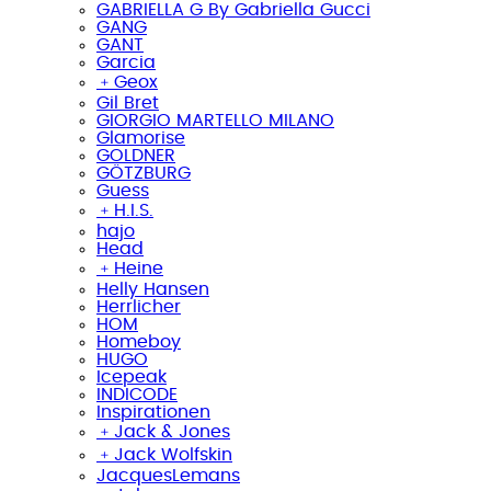
GABRIELLA G By Gabriella Gucci
GANG
GANT
Garcia
﹢
Geox
Gil Bret
GIORGIO MARTELLO MILANO
Glamorise
GOLDNER
GÖTZBURG
Guess
﹢
H.I.S.
hajo
Head
﹢
Heine
Helly Hansen
Herrlicher
HOM
Homeboy
HUGO
Icepeak
INDICODE
Inspirationen
﹢
Jack & Jones
﹢
Jack Wolfskin
JacquesLemans