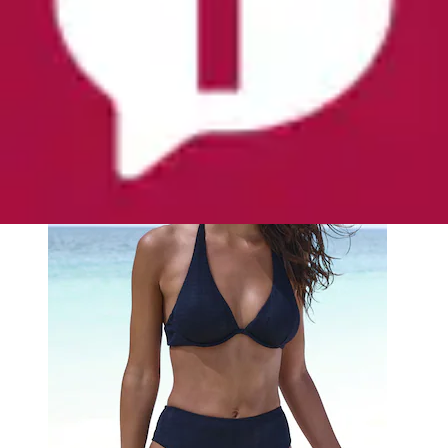
Highwaist-Bikini-Hose »Nela« mit höherem
Beinausschnitt
Copenhagen Studios
Aktueller Preis
29,99 €
(
1
)