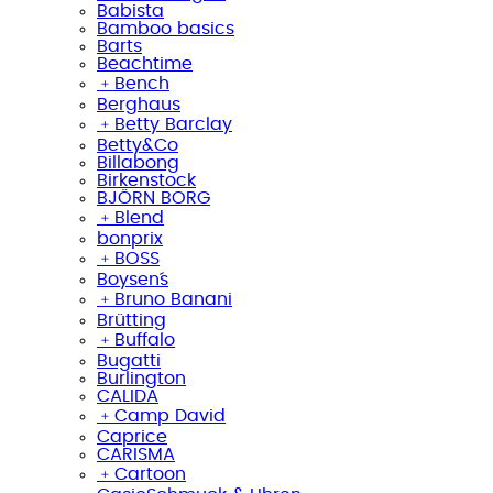
Babista
Bamboo basics
Barts
Beachtime
﹢
Bench
Berghaus
﹢
Betty Barclay
Betty&Co
Billabong
Birkenstock
BJÖRN BORG
﹢
Blend
bonprix
﹢
BOSS
Boysen´s
﹢
Bruno Banani
Brütting
﹢
Buffalo
Bugatti
Burlington
CALIDA
﹢
Camp David
Caprice
CARISMA
﹢
Cartoon