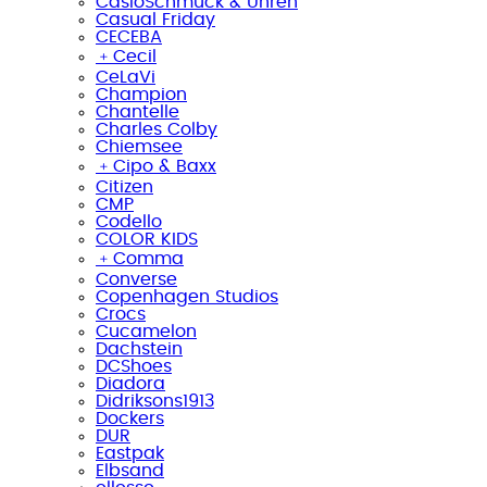
CasioSchmuck & Uhren
Casual Friday
CECEBA
﹢
Cecil
CeLaVi
Champion
Chantelle
Charles Colby
Chiemsee
﹢
Cipo & Baxx
Citizen
CMP
Codello
COLOR KIDS
﹢
Comma
Converse
Copenhagen Studios
Crocs
Cucamelon
Dachstein
DCShoes
Diadora
Didriksons1913
Dockers
DUR
Eastpak
Elbsand