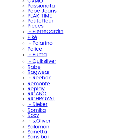
OXMO
Passionata
Pepe Jeans
PEAK TIME
PetiteFleur
Pieces
﹢
PierreCardin
Piké
﹢
Polarino
Police
﹢
Puma
﹢
Quiksilver
Rabe
Ragwear
﹢
Reebok
Remonte
Replay
RICANO
RICHROYAL
﹢
Rieker
Romika
Roxy
﹢
s.Oliver
Salomon
Sanetta
Sansibar