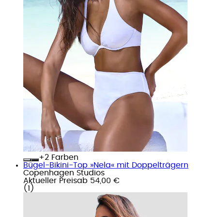
+
Farben
Bügel-Bikini-Top »Nela« mit Doppelträgern
Copenhagen Studios
Aktueller Preis
ab
54,00 €
(
1
)