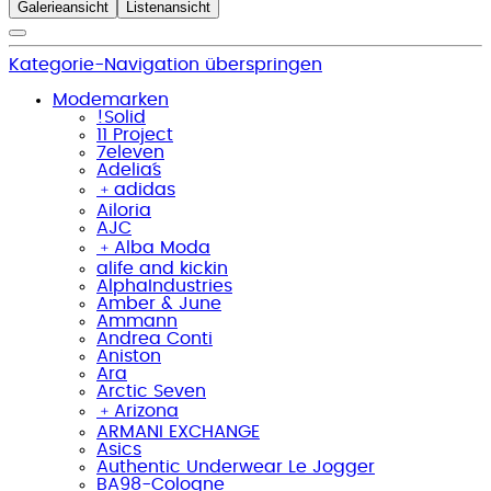
Galerieansicht
Listenansicht
Kategorie-Navigation überspringen
Modemarken
!Solid
11 Project
7eleven
Adelia´s
﹢
adidas
Ailoria
AJC
﹢
Alba Moda
alife and kickin
AlphaIndustries
Amber & June
Ammann
Andrea Conti
Aniston
Ara
Arctic Seven
﹢
Arizona
ARMANI EXCHANGE
Asics
Authentic Underwear Le Jogger
BA98-Cologne