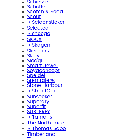
Schiesser
Schöffel
Scotch & Soda
Scout
﹢
Seidensticker
Selected
﹢
sheego
SIOUX
﹢
Skagen
Skechers
Skiny
Sloggi
Smart Jewel
Soyaconcept
Speidel
Sterntaler®
Stone Harbour
﹢
StreetOne
Sunseeker
Superdry
Superfit
SURI FREY
﹢
Tamaris
The North Face
﹢
Thomas Sabo
Timberland