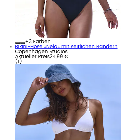
+
Farben
Bikini-Hose »Nela« mit seitlichen Bändern
Copenhagen Studios
Aktueller Preis
24,99 €
(
1
)