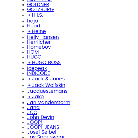
GOLDNER
GÖTZBURG
﹢
H.I.S.
hajo
Head
﹢
Heine
Helly Hansen
Herrlicher
Homeboy
HOM
HUGO
﹢
HUGO BOSS
Icepeak
INDICODE
﹢
Jack & Jones
﹢
Jack Wolfskin
JacquesLemans
﹢
Jako
Jan Vanderstorm
Jana
JCC
John Devin
JOOP!
JOOP! JEANS
Josef Seibel
Joy Sportswear