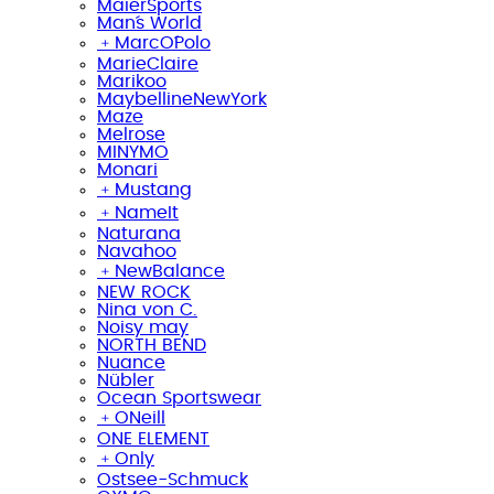
MaierSports
Man´s World
﹢
MarcO´Polo
MarieClaire
Marikoo
MaybellineNewYork
Maze
Melrose
MINYMO
Monari
﹢
Mustang
﹢
NameIt
Naturana
Navahoo
﹢
NewBalance
NEW ROCK
Nina von C.
Noisy may
NORTH BEND
Nuance
Nübler
Ocean Sportswear
﹢
ONeill
ONE ELEMENT
﹢
Only
Ostsee-Schmuck