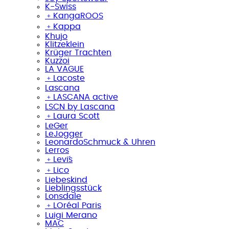
K-Swiss
﹢
KangaROOS
﹢
Kappa
Khujo
Klitzeklein
Krüger Trachten
Kuzzoi
LA VAGUE
﹢
Lacoste
Lascana
﹢
LASCANA active
LSCN by Lascana
﹢
Laura Scott
LeGer
LeJogger
LeonardoSchmuck & Uhren
Lerros
﹢
Levi´s
﹢
Lico
Liebeskind
Lieblingsstück
Lonsdale
﹢
LOréal Paris
Luigi Merano
MAC