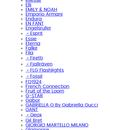
ellesse
Elli
EMILY & NOAH
Emporio Armani
Endura
EN FANT
Engelsrufer
﹢
Esprit
Essie
Eterna
Falke
Fila
﹢
Firetti
﹢
Fjallräven
﹢
FLG Flashlights
﹢
Fossil
FQ1924
French Connection
Fruit of the Loom
G-STAR
Gabor
GABRIELLA G By Gabriella Gucci
GANT
﹢
Geox
Gil Bret
GIORGIO MARTELLO MILANO
Glamorise