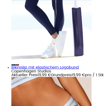
Bikinislip mit elastischem Logobund
Copenhagen Studios
Aktueller Preis
19,99 €
Grundpreis
19,99 €
pro
/
1 Stk