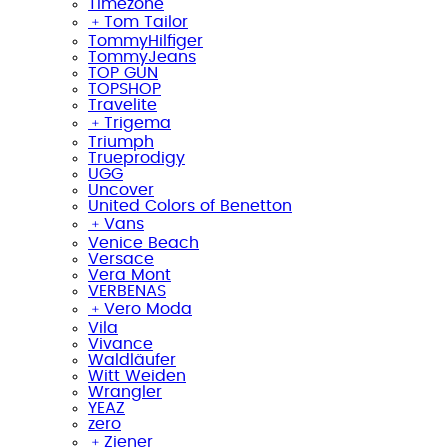
Timezone
﹢
Tom Tailor
TommyHilfiger
TommyJeans
TOP GUN
TOPSHOP
Travelite
﹢
Trigema
Triumph
Trueprodigy
UGG
Uncover
United Colors of Benetton
﹢
Vans
Venice Beach
Versace
Vera Mont
VERBENAS
﹢
Vero Moda
Vila
Vivance
Waldläufer
Witt Weiden
Wrangler
YEAZ
zero
﹢
Ziener