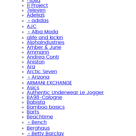
!Solid
11 Project
7eleven
Adelia´s
﹢
adidas
AJC
﹢
Alba Moda
alife and kickin
AlphaIndustries
Amber & June
Ammann
Andrea Conti
Aniston
Ara
Arctic Seven
﹢
Arizona
ARMANI EXCHANGE
Asics
Authentic Underwear Le Jogger
BA98-Cologne
Babista
Bamboo basics
Barts
Beachtime
﹢
Bench
Berghaus
﹢
Betty Barclay