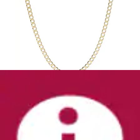
Panzerkette »Kette Panzerkette, Gold 375«
Luigi Merano
Aktueller Preis
ab
869,99 €