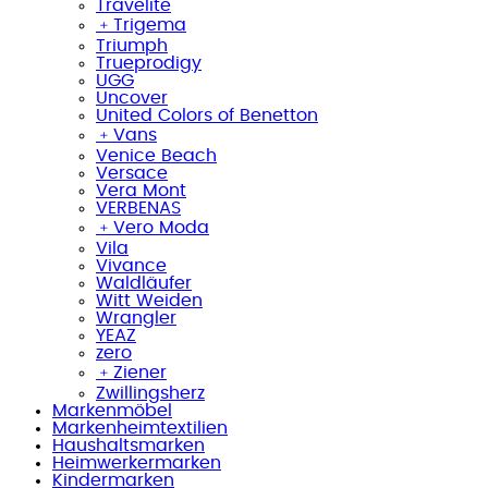
Travelite
﹢
Trigema
Triumph
Trueprodigy
UGG
Uncover
United Colors of Benetton
﹢
Vans
Venice Beach
Versace
Vera Mont
VERBENAS
﹢
Vero Moda
Vila
Vivance
Waldläufer
Witt Weiden
Wrangler
YEAZ
zero
﹢
Ziener
Zwillingsherz
Markenmöbel
Markenheimtextilien
Haushaltsmarken
Heimwerkermarken
Kindermarken