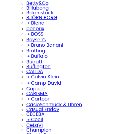
Betty&Co
Billabong
Birkenstock
BJÖRN BORG
﹢
Blend
bonprix
﹢
BOSS
Boysen´s
﹢
Bruno Banani
Brütting
﹢
Buffalo
Bugatti
Burlington
CALIDA
﹢
Calvin Klein
﹢
Camp David
Caprice
CARISMA
﹢
Cartoon
CasioSchmuck & Uhren
Casual Friday
CECEBA
﹢
Cecil
CeLaVi
Champion