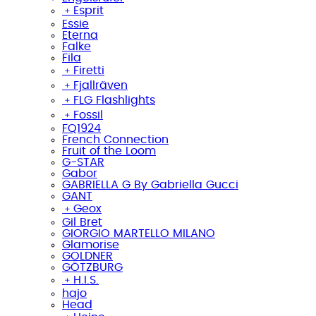
﹢
Esprit
Essie
Eterna
Falke
Fila
﹢
Firetti
﹢
Fjallräven
﹢
FLG Flashlights
﹢
Fossil
FQ1924
French Connection
Fruit of the Loom
G-STAR
Gabor
GABRIELLA G By Gabriella Gucci
GANT
﹢
Geox
Gil Bret
GIORGIO MARTELLO MILANO
Glamorise
GOLDNER
GÖTZBURG
﹢
H.I.S.
hajo
Head