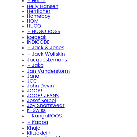
﹢
Heine
Helly Hansen
Herrlicher
Homeboy
HOM
HUGO
﹢
HUGO BOSS
Icepeak
INDICODE
﹢
Jack & Jones
﹢
Jack Wolfskin
JacquesLemans
﹢
Jako
Jan Vanderstorm
Jana
JCC
John Devin
JOOP!
JOOP! JEANS
Josef Seibel
Joy Sportswear
K-Swiss
﹢
KangaROOS
﹢
Kappa
Khujo
Klitzeklein