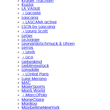
Krüger Trachten
Kuzzoi
LA VAGUE
﹢
Lacoste
Lascana
﹢
LASCANA active
LSCN by Lascana
﹢
Laura Scott
LeGer
LeJogger
LeonardoSchmuck & Uhren
Lerros
﹢
Levi´s
﹢
Lico
Liebeskind
Lieblingsstück
Lonsdale
﹢
LOréal Paris
Luigi Merano
MAC
MaierSports
Man´s World
﹢
MarcO´Polo
MarieClaire
Marikoo
MaybellineNewYork