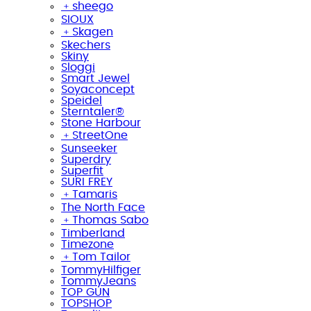
﹢
sheego
SIOUX
﹢
Skagen
Skechers
Skiny
Sloggi
Smart Jewel
Soyaconcept
Speidel
Sterntaler®
Stone Harbour
﹢
StreetOne
Sunseeker
Superdry
Superfit
SURI FREY
﹢
Tamaris
The North Face
﹢
Thomas Sabo
Timberland
Timezone
﹢
Tom Tailor
TommyHilfiger
TommyJeans
TOP GUN
TOPSHOP