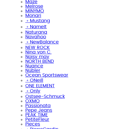
Maze
Melrose
MINYMO
Monari
﹢
Mustang
﹢
NameIt
Naturana
Navahoo
﹢
NewBalance
NEW ROCK
Nina von C.
Noisy may
NORTH BEND
Nuance
Nübler
Ocean Sportswear
﹢
ONeill
ONE ELEMENT
﹢
Only
Ostsee-Schmuck
OXMO
Passionata
Pepe Jeans
PEAK TIME
PetiteFleur
Pieces