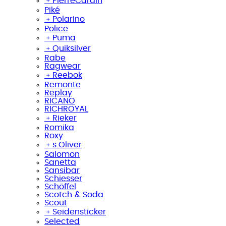
﹢
PierreCardin
Piké
﹢
Polarino
Police
﹢
Puma
﹢
Quiksilver
Rabe
Ragwear
﹢
Reebok
Remonte
Replay
RICANO
RICHROYAL
﹢
Rieker
Romika
Roxy
﹢
s.Oliver
Salomon
Sanetta
Sansibar
Schiesser
Schöffel
Scotch & Soda
Scout
﹢
Seidensticker
Selected