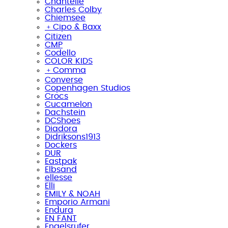
Chantelle
Charles Colby
Chiemsee
﹢
Cipo & Baxx
Citizen
CMP
Codello
COLOR KIDS
﹢
Comma
Converse
Copenhagen Studios
Crocs
Cucamelon
Dachstein
DCShoes
Diadora
Didriksons1913
Dockers
DUR
Eastpak
Elbsand
ellesse
Elli
EMILY & NOAH
Emporio Armani
Endura
EN FANT
Engelsrufer