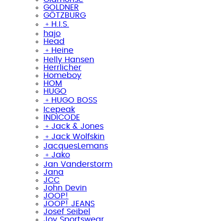
GOLDNER
GÖTZBURG
﹢
H.I.S.
hajo
Head
﹢
Heine
Helly Hansen
Herrlicher
Homeboy
HOM
HUGO
﹢
HUGO BOSS
Icepeak
INDICODE
﹢
Jack & Jones
﹢
Jack Wolfskin
JacquesLemans
﹢
Jako
Jan Vanderstorm
Jana
JCC
John Devin
JOOP!
JOOP! JEANS
Josef Seibel
Joy Sportswear