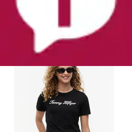
+
Farben
T-Shirt »NOS SCRIPT REGULAR C-NK SHORT
SLEEVE« mit Rundhals und kontrastfarbener...
Tommy Hilfiger
Ursprünglicher Preis
UVP 39,90 €
Rabatt
- 24 %
Aktueller Preis
ab
29,99 €
(
1
)