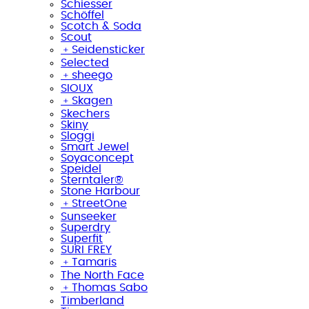
Schiesser
Schöffel
Scotch & Soda
Scout
﹢
Seidensticker
Selected
﹢
sheego
SIOUX
﹢
Skagen
Skechers
Skiny
Sloggi
Smart Jewel
Soyaconcept
Speidel
Sterntaler®
Stone Harbour
﹢
StreetOne
Sunseeker
Superdry
Superfit
SURI FREY
﹢
Tamaris
The North Face
﹢
Thomas Sabo
Timberland