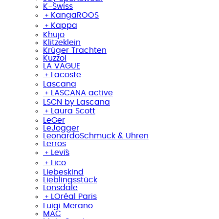
K-Swiss
﹢
KangaROOS
﹢
Kappa
Khujo
Klitzeklein
Krüger Trachten
Kuzzoi
LA VAGUE
﹢
Lacoste
Lascana
﹢
LASCANA active
LSCN by Lascana
﹢
Laura Scott
LeGer
LeJogger
LeonardoSchmuck & Uhren
Lerros
﹢
Levi´s
﹢
Lico
Liebeskind
Lieblingsstück
Lonsdale
﹢
LOréal Paris
Luigi Merano
MAC