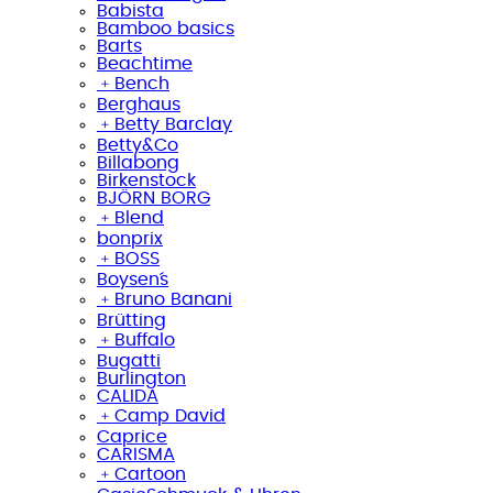
Babista
Bamboo basics
Barts
Beachtime
﹢
Bench
Berghaus
﹢
Betty Barclay
Betty&Co
Billabong
Birkenstock
BJÖRN BORG
﹢
Blend
bonprix
﹢
BOSS
Boysen´s
﹢
Bruno Banani
Brütting
﹢
Buffalo
Bugatti
Burlington
CALIDA
﹢
Camp David
Caprice
CARISMA
﹢
Cartoon