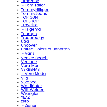
Timezone
﹢
Tom Tailor
TommyHilfiger
TommyJeans
TOP GUN
TOPSHOP
Travelite
﹢
Trigema
Triumph
Trueprodigy
UGG
Uncover
United Colors of Benetton
﹢
Vans
Venice Beach
Versace
Vera Mont
VERBENAS
﹢
Vero Moda
Vila
Vivance
Waldläufer
Witt Weiden
Wrangler
YEAZ
zero
﹢
Ziener