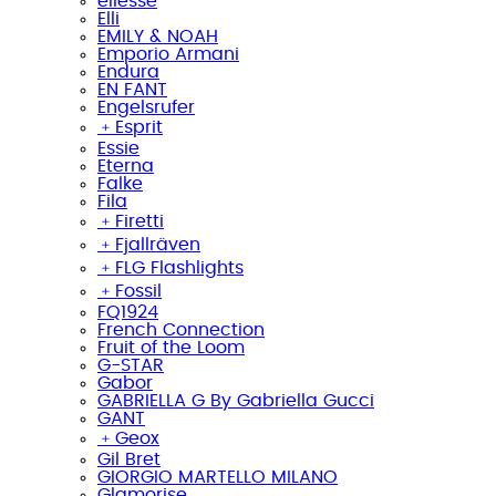
ellesse
Elli
EMILY & NOAH
Emporio Armani
Endura
EN FANT
Engelsrufer
﹢
Esprit
Essie
Eterna
Falke
Fila
﹢
Firetti
﹢
Fjallräven
﹢
FLG Flashlights
﹢
Fossil
FQ1924
French Connection
Fruit of the Loom
G-STAR
Gabor
GABRIELLA G By Gabriella Gucci
GANT
﹢
Geox
Gil Bret
GIORGIO MARTELLO MILANO
Glamorise