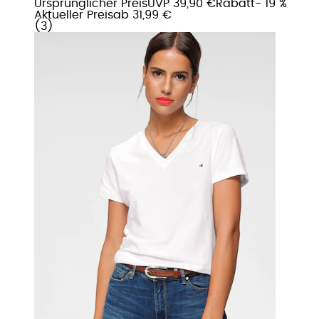
Ursprünglicher Preis
UVP 39,90 €
Rabatt
- 19 %
Aktueller Preis
ab
31,99 €
(
3
)