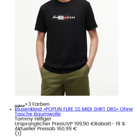
+
Farben
Blusenkleid »POPLIN FLRE SS MIDI SHRT DRS« Ohne
Tasche Baumwolle
Tommy Hilfiger
Ursprünglicher Preis
UVP 199,90 €
Rabatt
- 19 %
Aktueller Preis
ab
160,99 €
(
1
)