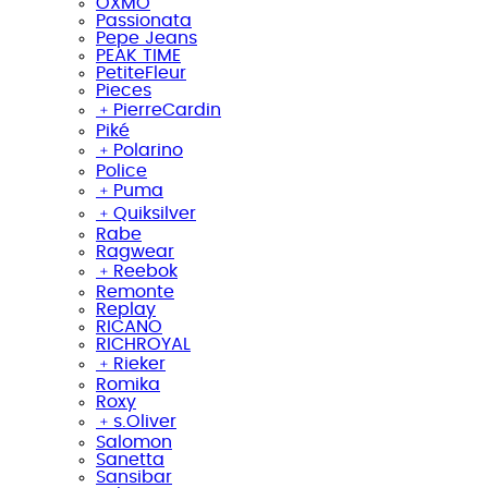
OXMO
Passionata
Pepe Jeans
PEAK TIME
PetiteFleur
Pieces
﹢
PierreCardin
Piké
﹢
Polarino
Police
﹢
Puma
﹢
Quiksilver
Rabe
Ragwear
﹢
Reebok
Remonte
Replay
RICANO
RICHROYAL
﹢
Rieker
Romika
Roxy
﹢
s.Oliver
Salomon
Sanetta
Sansibar