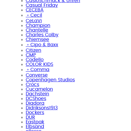
CasioSchmuck & Uhren
Casual Friday
CECEBA
﹢
Cecil
CeLaVi
Champion
Chantelle
Charles Colby
Chiemsee
﹢
Cipo & Baxx
Citizen
CMP
Codello
COLOR KIDS
﹢
Comma
Converse
Copenhagen Studios
Crocs
Cucamelon
Dachstein
DCShoes
Diadora
Didriksons1913
Dockers
DUR
Eastpak
Elbsand