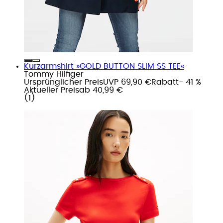
Kurzarmshirt »GOLD BUTTON SLIM SS TEE«
Tommy Hilfiger
Ursprünglicher Preis
UVP 69,90 €
Rabatt
- 41 %
Aktueller Preis
ab
40,99 €
(
1
)