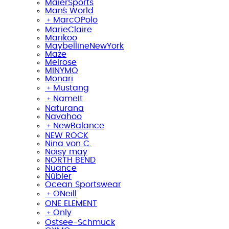
MaierSports
Man´s World
﹢
MarcO´Polo
MarieClaire
Marikoo
MaybellineNewYork
Maze
Melrose
MINYMO
Monari
﹢
Mustang
﹢
NameIt
Naturana
Navahoo
﹢
NewBalance
NEW ROCK
Nina von C.
Noisy may
NORTH BEND
Nuance
Nübler
Ocean Sportswear
﹢
ONeill
ONE ELEMENT
﹢
Only
Ostsee-Schmuck