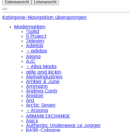
Galerieansicht
Listenansicht
Kategorie-Navigation überspringen
Modemarken
!Solid
11 Project
7eleven
Adelia´s
﹢
adidas
Ailoria
AJC
﹢
Alba Moda
alife and kickin
AlphaIndustries
Amber & June
Ammann
Andrea Conti
Aniston
Ara
Arctic Seven
﹢
Arizona
ARMANI EXCHANGE
Asics
Authentic Underwear Le Jogger
BA98-Cologne