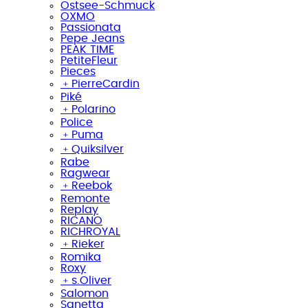
Ostsee-Schmuck
OXMO
Passionata
Pepe Jeans
PEAK TIME
PetiteFleur
Pieces
﹢
PierreCardin
Piké
﹢
Polarino
Police
﹢
Puma
﹢
Quiksilver
Rabe
Ragwear
﹢
Reebok
Remonte
Replay
RICANO
RICHROYAL
﹢
Rieker
Romika
Roxy
﹢
s.Oliver
Salomon
Sanetta