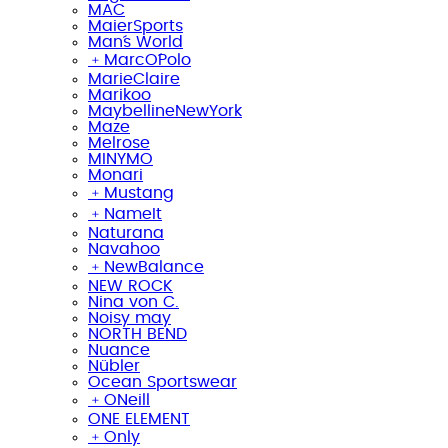
MAC
MaierSports
Man´s World
﹢
MarcO´Polo
MarieClaire
Marikoo
MaybellineNewYork
Maze
Melrose
MINYMO
Monari
﹢
Mustang
﹢
NameIt
Naturana
Navahoo
﹢
NewBalance
NEW ROCK
Nina von C.
Noisy may
NORTH BEND
Nuance
Nübler
Ocean Sportswear
﹢
ONeill
ONE ELEMENT
﹢
Only