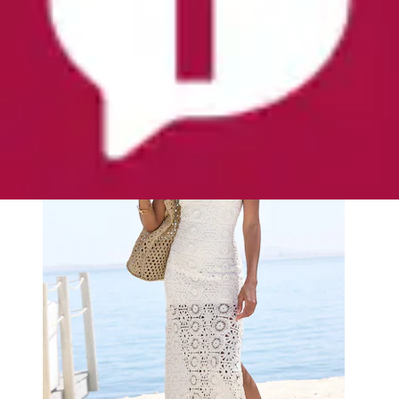
Strickkleid »aus weicher Häkelspitze mit
herausnehmbarem Unterkleid, Midikleid« mit...
French Connection
Aktueller Preis
89,99 €