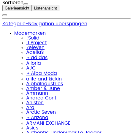
Sortieren
Galerieansicht
Listenansicht
Kategorie-Navigation überspringen
Modemarken
!Solid
11 Project
7eleven
Adelia´s
﹢
adidas
Ailoria
AJC
﹢
Alba Moda
alife and kickin
AlphaIndustries
Amber & June
Ammann
Andrea Conti
Aniston
Ara
Arctic Seven
﹢
Arizona
ARMANI EXCHANGE
Asics
Authentic Underwear Le Jogger