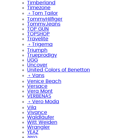
Timberland
Timezone
﹢
Tom Tailor
TommyHilfiger
TommyJeans
TOP GUN
TOPSHOP
Travelite
﹢
Trigema
Triumph
Trueprodigy
UGG
Uncover
United Colors of Benetton
﹢
Vans
Venice Beach
Versace
Vera Mont
VERBENAS
﹢
Vero Moda
Vila
Vivance
Waldläufer
Witt Weiden
Wrangler
YEAZ
zero