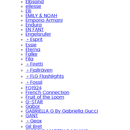
Elbsand
ellesse
Elli
EMILY & NOAH
Emporio Armani
Endura
EN FANT
Engelsrufer
﹢
Esprit
Essie
Eterna
Falke
Fila
﹢
Firetti
﹢
Fjallräven
﹢
FLG Flashlights
﹢
Fossil
FQ1924
French Connection
Fruit of the Loom
G-STAR
Gabor
GABRIELLA G By Gabriella Gucci
GANT
﹢
Geox
Gil Bret