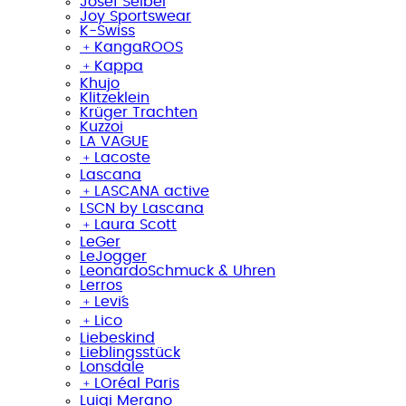
Josef Seibel
Joy Sportswear
K-Swiss
﹢
KangaROOS
﹢
Kappa
Khujo
Klitzeklein
Krüger Trachten
Kuzzoi
LA VAGUE
﹢
Lacoste
Lascana
﹢
LASCANA active
LSCN by Lascana
﹢
Laura Scott
LeGer
LeJogger
LeonardoSchmuck & Uhren
Lerros
﹢
Levi´s
﹢
Lico
Liebeskind
Lieblingsstück
Lonsdale
﹢
LOréal Paris
Luigi Merano