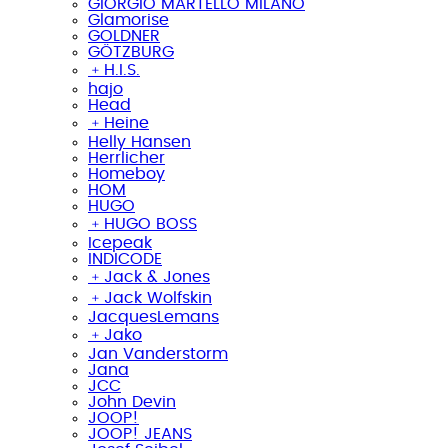
GIORGIO MARTELLO MILANO
Glamorise
GOLDNER
GÖTZBURG
﹢
H.I.S.
hajo
Head
﹢
Heine
Helly Hansen
Herrlicher
Homeboy
HOM
HUGO
﹢
HUGO BOSS
Icepeak
INDICODE
﹢
Jack & Jones
﹢
Jack Wolfskin
JacquesLemans
﹢
Jako
Jan Vanderstorm
Jana
JCC
John Devin
JOOP!
JOOP! JEANS