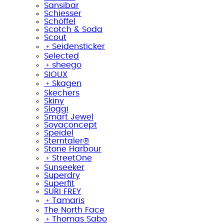
Sansibar
Schiesser
Schöffel
Scotch & Soda
Scout
﹢
Seidensticker
Selected
﹢
sheego
SIOUX
﹢
Skagen
Skechers
Skiny
Sloggi
Smart Jewel
Soyaconcept
Speidel
Sterntaler®
Stone Harbour
﹢
StreetOne
Sunseeker
Superdry
Superfit
SURI FREY
﹢
Tamaris
The North Face
﹢
Thomas Sabo