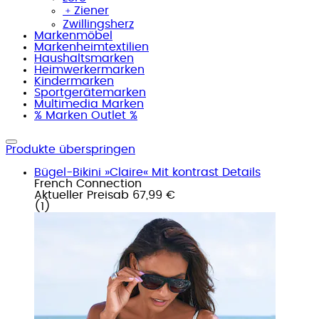
﹢
Ziener
Zwillingsherz
Markenmöbel
Markenheimtextilien
Haushaltsmarken
Heimwerkermarken
Kindermarken
Sportgerätemarken
Multimedia Marken
% Marken Outlet %
Produkte überspringen
Bügel-Bikini »Claire« Mit kontrast Details
French Connection
Aktueller Preis
ab
67,99 €
(
1
)