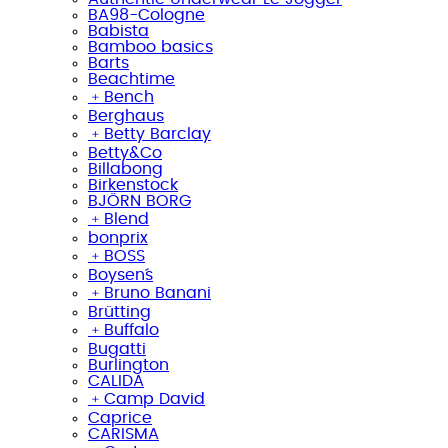
BA98-Cologne
Babista
Bamboo basics
Barts
Beachtime
﹢
Bench
Berghaus
﹢
Betty Barclay
Betty&Co
Billabong
Birkenstock
BJÖRN BORG
﹢
Blend
bonprix
﹢
BOSS
Boysen´s
﹢
Bruno Banani
Brütting
﹢
Buffalo
Bugatti
Burlington
CALIDA
﹢
Camp David
Caprice
CARISMA