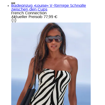
Badeanzug »Louise« V-förmige Schnalle
zwischen den Cups
French Connection
Aktueller Preis
ab
77,99 €
(
1
)