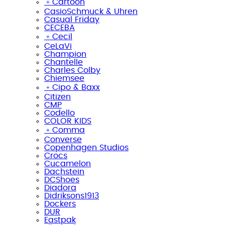
﹢
Cartoon
CasioSchmuck & Uhren
Casual Friday
CECEBA
﹢
Cecil
CeLaVi
Champion
Chantelle
Charles Colby
Chiemsee
﹢
Cipo & Baxx
Citizen
CMP
Codello
COLOR KIDS
﹢
Comma
Converse
Copenhagen Studios
Crocs
Cucamelon
Dachstein
DCShoes
Diadora
Didriksons1913
Dockers
DUR
Eastpak