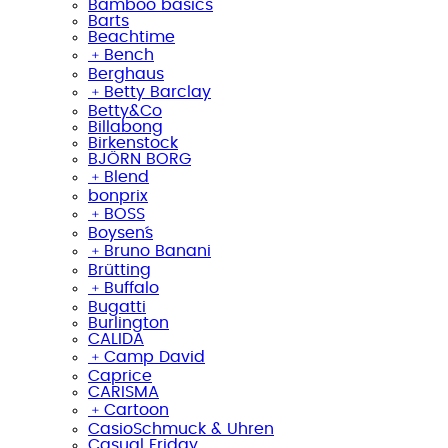
Bamboo basics
Barts
Beachtime
﹢
Bench
Berghaus
﹢
Betty Barclay
Betty&Co
Billabong
Birkenstock
BJÖRN BORG
﹢
Blend
bonprix
﹢
BOSS
Boysen´s
﹢
Bruno Banani
Brütting
﹢
Buffalo
Bugatti
Burlington
CALIDA
﹢
Camp David
Caprice
CARISMA
﹢
Cartoon
CasioSchmuck & Uhren
Casual Friday