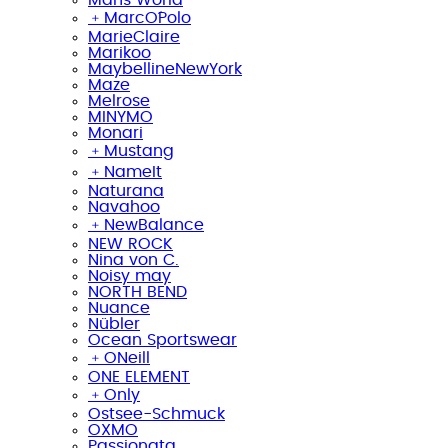
﹢
MarcO´Polo
MarieClaire
Marikoo
MaybellineNewYork
Maze
Melrose
MINYMO
Monari
﹢
Mustang
﹢
NameIt
Naturana
Navahoo
﹢
NewBalance
NEW ROCK
Nina von C.
Noisy may
NORTH BEND
Nuance
Nübler
Ocean Sportswear
﹢
ONeill
ONE ELEMENT
﹢
Only
Ostsee-Schmuck
OXMO
Passionata