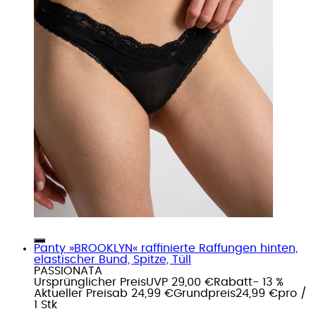
Panty »BROOKLYN« raffinierte Raffungen hinten,
elastischer Bund, Spitze, Tüll
PASSIONATA
Ursprünglicher Preis
UVP 29,00 €
Rabatt
- 13 %
Aktueller Preis
ab
24,99 €
Grundpreis
24,99 €
pro
/
1 Stk