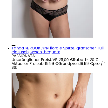
Tanga »BROOKLYN« florale Spitze, grafischer Tüll,
elastisch, weich, bequem
PASSIONATA
Ursprünglicher Preis
UVP 25,00 €
Rabatt
- 20 %
Aktueller Preis
ab
19,99 €
Grundpreis
19,99 €
pro
/
1
Stk