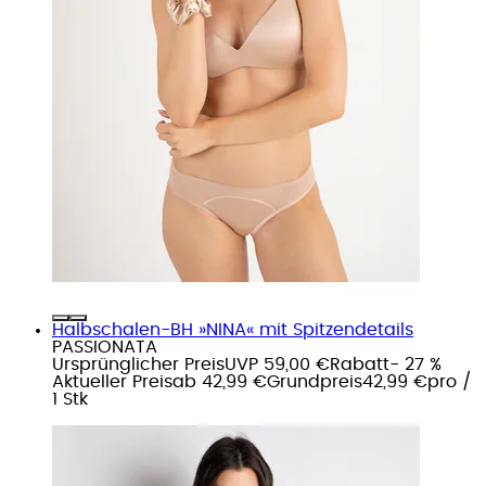
Halbschalen-BH »NINA« mit Spitzendetails
PASSIONATA
Ursprünglicher Preis
UVP 59,00 €
Rabatt
- 27 %
Aktueller Preis
ab
42,99 €
Grundpreis
42,99 €
pro
/
1 Stk