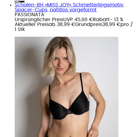
Schalen-BH »MISS JOY« Schmetterlingsmotiv,
Spacer-Cups, nahtlos vorgeformt
PASSIONATA
Ursprünglicher Preis
UVP 45,00 €
Rabatt
- 13 %
Aktueller Preis
ab
38,99 €
Grundpreis
38,99 €
pro
/
1 Stk