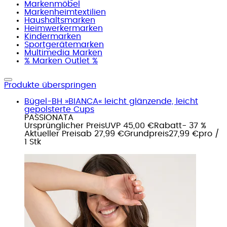
Markenmöbel
Markenheimtextilien
Haushaltsmarken
Heimwerkermarken
Kindermarken
Sportgerätemarken
Multimedia Marken
% Marken Outlet %
Produkte überspringen
Bügel-BH »BIANCA« leicht glänzende, leicht
gepolsterte Cups
PASSIONATA
Ursprünglicher Preis
UVP 45,00 €
Rabatt
- 37 %
Aktueller Preis
ab
27,99 €
Grundpreis
27,99 €
pro
/
1 Stk