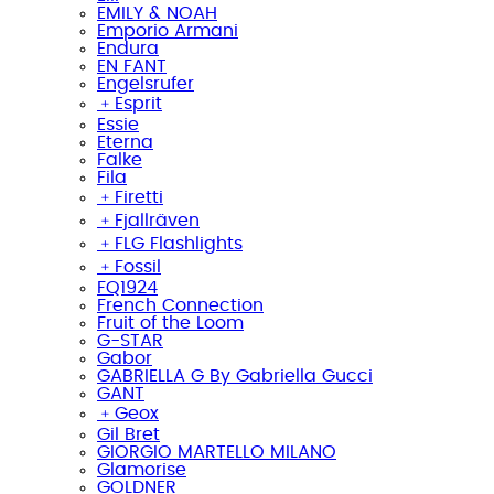
EMILY & NOAH
Emporio Armani
Endura
EN FANT
Engelsrufer
﹢
Esprit
Essie
Eterna
Falke
Fila
﹢
Firetti
﹢
Fjallräven
﹢
FLG Flashlights
﹢
Fossil
FQ1924
French Connection
Fruit of the Loom
G-STAR
Gabor
GABRIELLA G By Gabriella Gucci
GANT
﹢
Geox
Gil Bret
GIORGIO MARTELLO MILANO
Glamorise
GOLDNER