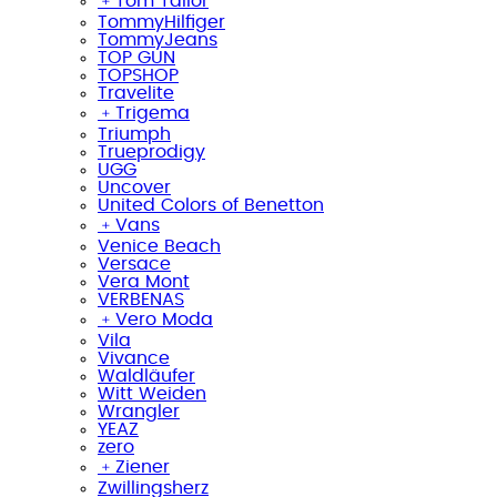
﹢
Tom Tailor
TommyHilfiger
TommyJeans
TOP GUN
TOPSHOP
Travelite
﹢
Trigema
Triumph
Trueprodigy
UGG
Uncover
United Colors of Benetton
﹢
Vans
Venice Beach
Versace
Vera Mont
VERBENAS
﹢
Vero Moda
Vila
Vivance
Waldläufer
Witt Weiden
Wrangler
YEAZ
zero
﹢
Ziener
Zwillingsherz