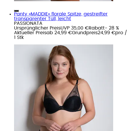
Panty »MADDIE« florale Spitze, gestreifter
transparenter Tüll, leicht
PASSIONATA
Ursprünglicher Preis
UVP 35,00 €
Rabatt
- 28 %
Aktueller Preis
ab
24,99 €
Grundpreis
24,99 €
pro
/
1 Stk