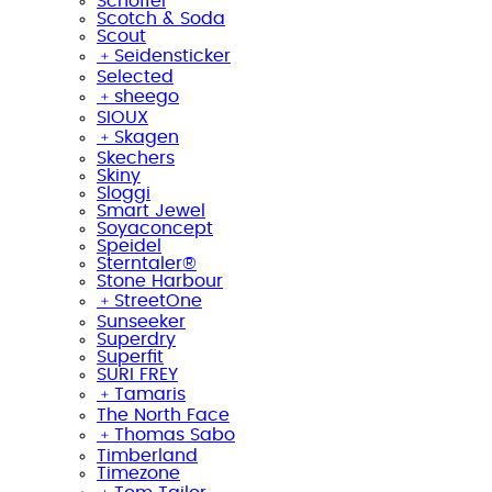
Schöffel
Scotch & Soda
Scout
﹢
Seidensticker
Selected
﹢
sheego
SIOUX
﹢
Skagen
Skechers
Skiny
Sloggi
Smart Jewel
Soyaconcept
Speidel
Sterntaler®
Stone Harbour
﹢
StreetOne
Sunseeker
Superdry
Superfit
SURI FREY
﹢
Tamaris
The North Face
﹢
Thomas Sabo
Timberland
Timezone