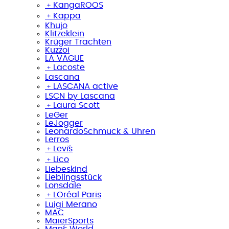
﹢
KangaROOS
﹢
Kappa
Khujo
Klitzeklein
Krüger Trachten
Kuzzoi
LA VAGUE
﹢
Lacoste
Lascana
﹢
LASCANA active
LSCN by Lascana
﹢
Laura Scott
LeGer
LeJogger
LeonardoSchmuck & Uhren
Lerros
﹢
Levi´s
﹢
Lico
Liebeskind
Lieblingsstück
Lonsdale
﹢
LOréal Paris
Luigi Merano
MAC
MaierSports
Man´s World