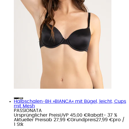
Halbschalen-BH »BIANCA« mit Bügel, leicht, Cups
mit Mesh
PASSIONATA
Ursprünglicher Preis
UVP 45,00 €
Rabatt
- 37 %
Aktueller Preis
ab
27,99 €
Grundpreis
27,99 €
pro
/
1 Stk