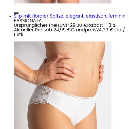
Slip mit floraler Spitze, elegant, elastisch, feminin
PASSIONATA
Ursprünglicher Preis
UVP 29,00 €
Rabatt
- 13 %
Aktueller Preis
ab
24,99 €
Grundpreis
24,99 €
pro
/
1 Stk