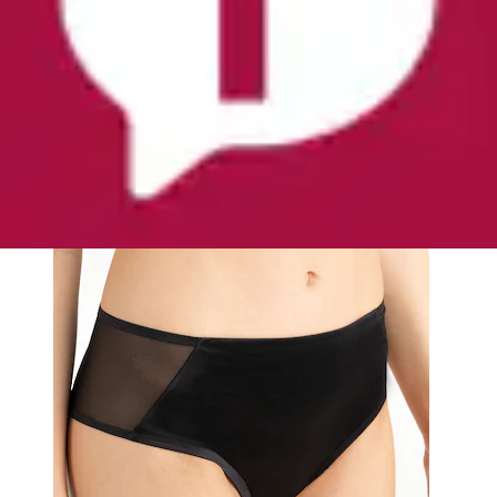
Taillenslip »BIANCA« leichte Satin-Mikrofaser,
elastisch
PASSIONATA
Ursprünglicher Preis
UVP 25,00 €
Rabatt
- 12 %
Aktueller Preis
21,99 €
Grundpreis
21,99 €
pro
/
1 Stk