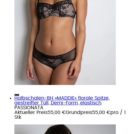
Halbschalen-BH »MADDIE« florale Spitze,
gestreifter Tüll, Demi-Form, elastisch
PASSIONATA
Aktueller Preis
55,00 €
Grundpreis
55,00 €
pro
/
1
Stk