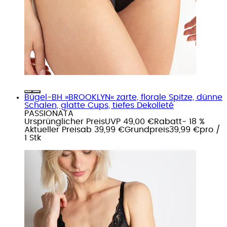
Bügel-BH »BROOKLYN« zarte, florale Spitze, dünne
Schalen, glatte Cups, tiefes Dekolleté
PASSIONATA
Ursprünglicher Preis
UVP 49,00 €
Rabatt
- 18 %
Aktueller Preis
ab
39,99 €
Grundpreis
39,99 €
pro
/
1 Stk