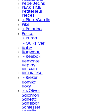
Pepe Jeans
PEAK TIME
PetiteFleur
Pieces
﹢
PierreCardin
Piké
﹢
Polarino
Police
﹢
Puma
﹢
Quiksilver
Rabe
Ragwear
﹢
Reebok
Remonte
Replay
RICANO
RICHROYAL
﹢
Rieker
Romika
Roxy
﹢
s.Oliver
Salomon
Sanetta
Sansibar
Schiesser