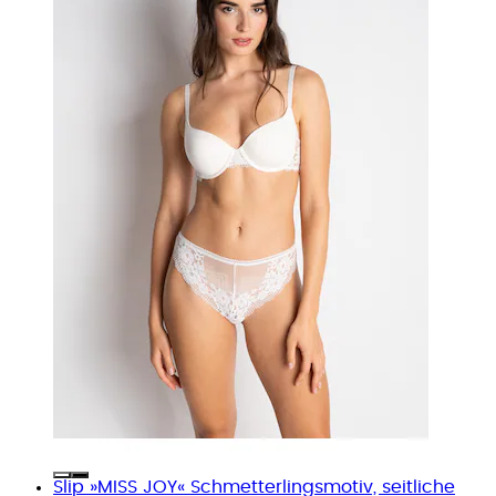
Slip »MISS JOY« Schmetterlingsmotiv, seitliche