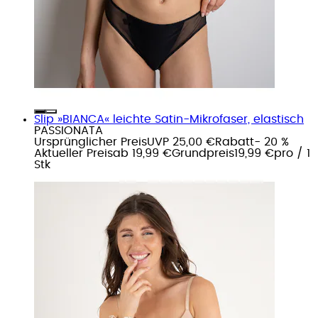
Slip »BIANCA« leichte Satin-Mikrofaser, elastisch
PASSIONATA
Ursprünglicher Preis
UVP 25,00 €
Rabatt
- 20 %
Aktueller Preis
ab
19,99 €
Grundpreis
19,99 €
pro
/
1
Stk