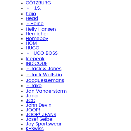
GÖTZBURG
﹢
H.I.S.
hajo
Head
﹢
Heine
Helly Hansen
Herrlicher
Homeboy
HOM
HUGO
﹢
HUGO BOSS
Icepeak
INDICODE
﹢
Jack & Jones
﹢
Jack Wolfskin
JacquesLemans
﹢
Jako
Jan Vanderstorm
Jana
JCC
John Devin
JOOP!
JOOP! JEANS
Josef Seibel
Joy Sportswear
K-Swiss