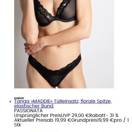
Tanga »MADDIE« Tülleinsatz, florale Spitze,
elastischer Bund,
PASSIONATA
Ursprünglicher Preis
UVP 29,00 €
Rabatt
- 31 %
Aktueller Preis
ab
19,99 €
Grundpreis
19,99 €
pro
/
1
Stk