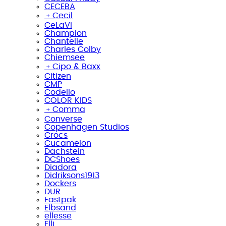
CECEBA
﹢
Cecil
CeLaVi
Champion
Chantelle
Charles Colby
Chiemsee
﹢
Cipo & Baxx
Citizen
CMP
Codello
COLOR KIDS
﹢
Comma
Converse
Copenhagen Studios
Crocs
Cucamelon
Dachstein
DCShoes
Diadora
Didriksons1913
Dockers
DUR
Eastpak
Elbsand
ellesse
Elli