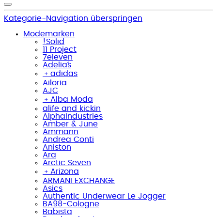
Kategorie-Navigation überspringen
Modemarken
!Solid
11 Project
7eleven
Adelia´s
﹢
adidas
Ailoria
AJC
﹢
Alba Moda
alife and kickin
AlphaIndustries
Amber & June
Ammann
Andrea Conti
Aniston
Ara
Arctic Seven
﹢
Arizona
ARMANI EXCHANGE
Asics
Authentic Underwear Le Jogger
BA98-Cologne
Babista