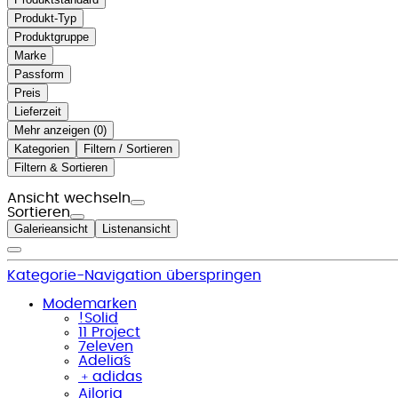
Produkt-Typ
Produktgruppe
Marke
Passform
Preis
Lieferzeit
Mehr anzeigen (
)
Kategorien
Filtern / Sortieren
Filtern & Sortieren
Ansicht wechseln
Sortieren
Galerieansicht
Listenansicht
Kategorie-Navigation überspringen
Modemarken
!Solid
11 Project
7eleven
Adelia´s
﹢
adidas
Ailoria