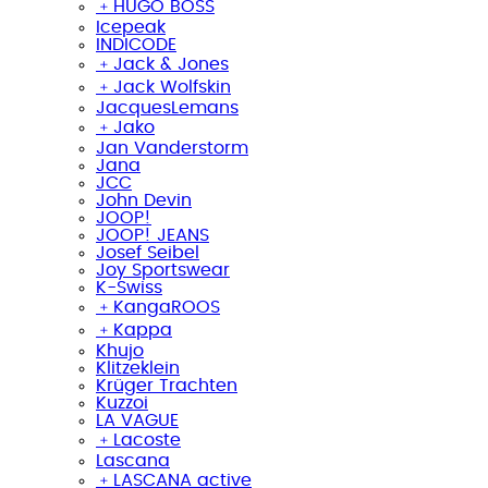
﹢
HUGO BOSS
Icepeak
INDICODE
﹢
Jack & Jones
﹢
Jack Wolfskin
JacquesLemans
﹢
Jako
Jan Vanderstorm
Jana
JCC
John Devin
JOOP!
JOOP! JEANS
Josef Seibel
Joy Sportswear
K-Swiss
﹢
KangaROOS
﹢
Kappa
Khujo
Klitzeklein
Krüger Trachten
Kuzzoi
LA VAGUE
﹢
Lacoste
Lascana
﹢
LASCANA active