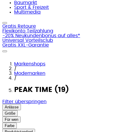
Baumarkt
Sport & Freizeit
Multimedia
Gratis Retoure
Flexikonto Teilzahlung
-20% Neukundenbonus auf alles*
Universal Vorteilsclub
Gratis XXL-Garantie
Markenshops
/
Modemarken
/
PEAK TIME (19)
Filter überspringen
Anlässe
Größe
Für wen
Farbe
Produktstandard