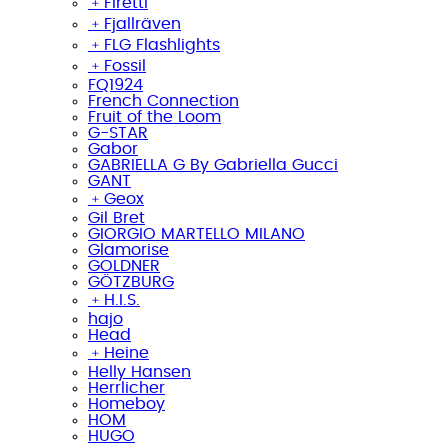
﹢
Firetti
﹢
Fjallräven
﹢
FLG Flashlights
﹢
Fossil
FQ1924
French Connection
Fruit of the Loom
G-STAR
Gabor
GABRIELLA G By Gabriella Gucci
GANT
﹢
Geox
Gil Bret
GIORGIO MARTELLO MILANO
Glamorise
GOLDNER
GÖTZBURG
﹢
H.I.S.
hajo
Head
﹢
Heine
Helly Hansen
Herrlicher
Homeboy
HOM
HUGO