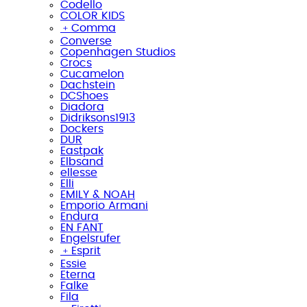
Codello
COLOR KIDS
﹢
Comma
Converse
Copenhagen Studios
Crocs
Cucamelon
Dachstein
DCShoes
Diadora
Didriksons1913
Dockers
DUR
Eastpak
Elbsand
ellesse
Elli
EMILY & NOAH
Emporio Armani
Endura
EN FANT
Engelsrufer
﹢
Esprit
Essie
Eterna
Falke
Fila