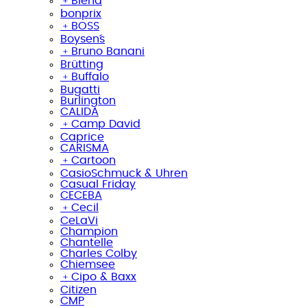
﹢
Blend
bonprix
﹢
BOSS
Boysen´s
﹢
Bruno Banani
Brütting
﹢
Buffalo
Bugatti
Burlington
CALIDA
﹢
Camp David
Caprice
CARISMA
﹢
Cartoon
CasioSchmuck & Uhren
Casual Friday
CECEBA
﹢
Cecil
CeLaVi
Champion
Chantelle
Charles Colby
Chiemsee
﹢
Cipo & Baxx
Citizen
CMP