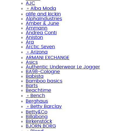
AJC
﹢
Alba Moda
alife and kickin
AlphaIndustries
Amber & June
Ammann
Andrea Conti
Aniston
Ara
Arctic Seven
﹢
Arizona
ARMANI EXCHANGE
Asics
Authentic Underwear Le Jogger
BA98-Cologne
Babista
Bamboo basics
Barts
Beachtime
﹢
Bench
Berghaus
﹢
Betty Barclay
Betty&Co
Billabong
Birkenstock
BJÖRN BORG