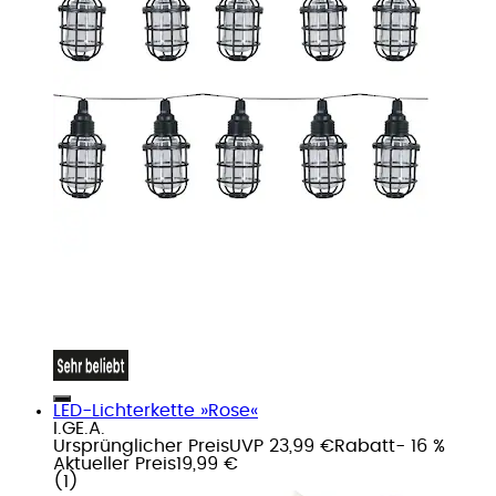
LED-Lichterkette »Rose«
I.GE.A.
Ursprünglicher Preis
UVP 23,99 €
Rabatt
- 16 %
Aktueller Preis
19,99 €
(
1
)