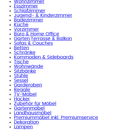
Wohnzimmer
Esszimmer
Schlafzimmer
Jugend- & Kinderzimmer
Badezimmer
Küche
Vorzimmer
Büro & Home Office
Garten,Terrasse & Balkon
Sofas & Couches
Betten
Schränke
Kommoden & Sideboards
Tische
Wohnwände
Sitzbänke
Stühle
Sessel
Garderoben
Regale
TV-Möbel
Hocker
Zubehör für Möbel
Gartenmöbel
Landhausmöbel
Premiummöbel inkl. Premiumservice
Dekoration
Lampen