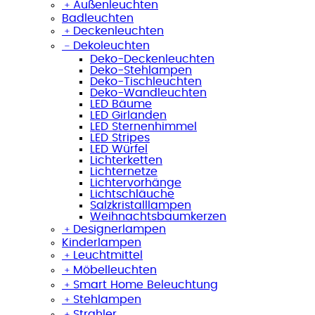
﹢
Außenleuchten
Badleuchten
﹢
Deckenleuchten
﹣
Dekoleuchten
Deko-Deckenleuchten
Deko-Stehlampen
Deko-Tischleuchten
Deko-Wandleuchten
LED Bäume
LED Girlanden
LED Sternenhimmel
LED Stripes
LED Würfel
Lichterketten
Lichternetze
Lichtervorhänge
Lichtschläuche
Salzkristalllampen
Weihnachtsbaumkerzen
﹢
Designerlampen
Kinderlampen
﹢
Leuchtmittel
﹢
Möbelleuchten
﹢
Smart Home Beleuchtung
﹢
Stehlampen
﹢
Strahler