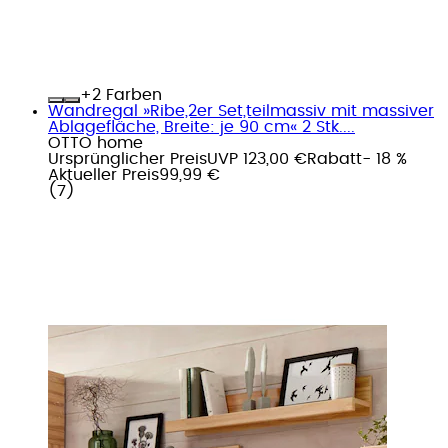
+
Farben
Wandregal »Ribe,2er Set,teilmassiv mit massiver
Ablagefläche, Breite: je 90 cm« 2 Stk....
OTTO home
Ursprünglicher Preis
UVP 123,00 €
Rabatt
- 18 %
Aktueller Preis
99,99 €
(
7
)