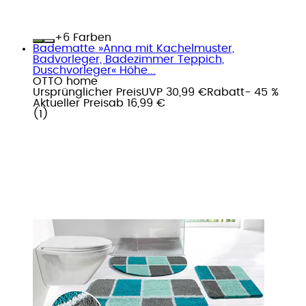
+
Farben
Badematte »Anna mit Kachelmuster,
Badvorleger, Badezimmer Teppich,
Duschvorleger« Höhe...
OTTO home
Ursprünglicher Preis
UVP 30,99 €
Rabatt
- 45 %
Aktueller Preis
ab
16,99 €
(
1
)