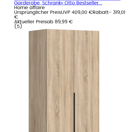
Garderobe, Schrank« Otto Bestseller...
Home affaire
Ursprünglicher Preis
UVP 409,00 €
Rabatt
- 319,01
€
Aktueller Preis
ab
89,99 €
(
5
)