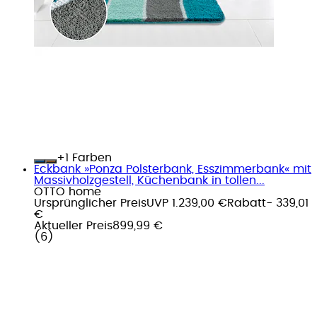
+
Farben
Eckbank »Ponza Polsterbank, Esszimmerbank« mit
Massivholzgestell, Küchenbank in tollen...
OTTO home
Ursprünglicher Preis
UVP 1.239,00 €
Rabatt
- 339,01
€
Aktueller Preis
899,99 €
(
6
)