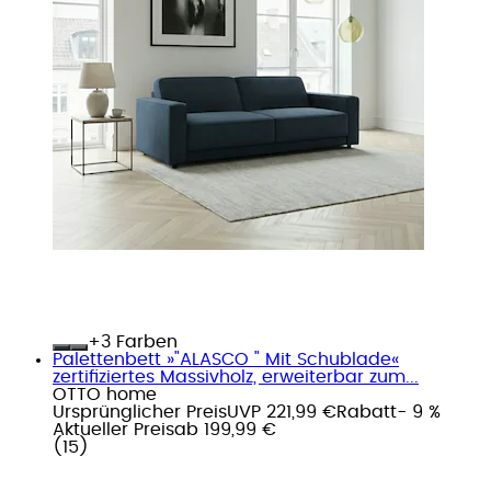
+
Farben
Palettenbett »"ALASCO " Mit Schublade«
zertifiziertes Massivholz, erweiterbar zum...
OTTO home
Ursprünglicher Preis
UVP 221,99 €
Rabatt
- 9 %
Aktueller Preis
ab
199,99 €
(
15
)