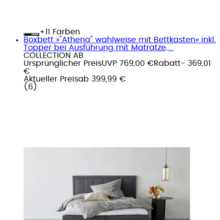
+
Farben
Boxbett »"Athena" wahlweise mit Bettkasten« inkl.
Topper bei Ausführung mit Matratze,...
COLLECTION AB
Ursprünglicher Preis
UVP 769,00 €
Rabatt
- 369,01
€
Aktueller Preis
ab
399,99 €
(
6
)