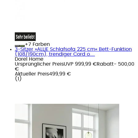
+
Farben
3-Sitzer »ALLIE Schlafsofa 225 cm« Bett-Funktion
(108/190cm), trendiger Cord o....
Dorel Home
Ursprünglicher Preis
UVP 999,99 €
Rabatt
- 500,00
€
Aktueller Preis
499,99 €
(
1
)