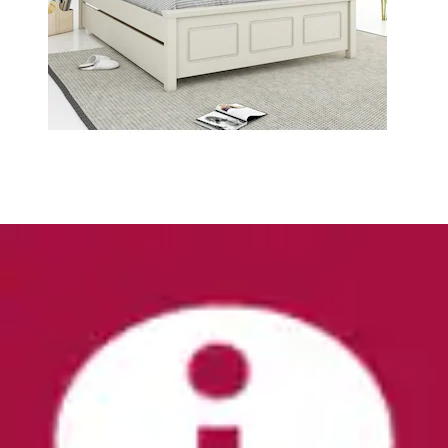
+
Farben
Boxbett »Carde« wahlweise mit Bettkasten, in H2,
H3 & H4 erhältlich
Home affaire
Ursprünglicher Preis
UVP 699,00 €
Rabatt
- 213,01
€
Aktueller Preis
ab
485,99 €
(
5
)