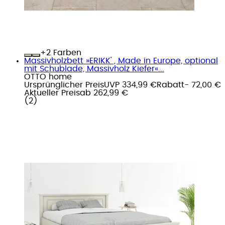
+
Farben
Massivholzbett »ERIKK' , Made in Europe, optional
mit Schublade, Massivholz Kiefer«...
OTTO home
Ursprünglicher Preis
UVP 334,99 €
Rabatt
- 72,00 €
Aktueller Preis
ab
262,99 €
(
2
)