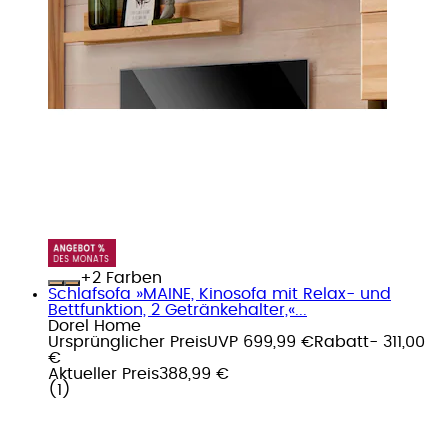
+
Farben
Schlafsofa »MAINE, Kinosofa mit Relax- und
Bettfunktion, 2 Getränkehalter,«...
Dorel Home
Ursprünglicher Preis
UVP 699,99 €
Rabatt
- 311,00
€
Aktueller Preis
388,99 €
(
1
)