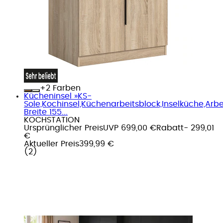
+
Farben
Kücheninsel »KS-
Sole,Kochinsel,Küchenarbeitsblock,Inselküche,Arbei
Breite 155...
KOCHSTATION
Ursprünglicher Preis
UVP 699,00 €
Rabatt
- 299,01
€
Aktueller Preis
399,99 €
(
2
)