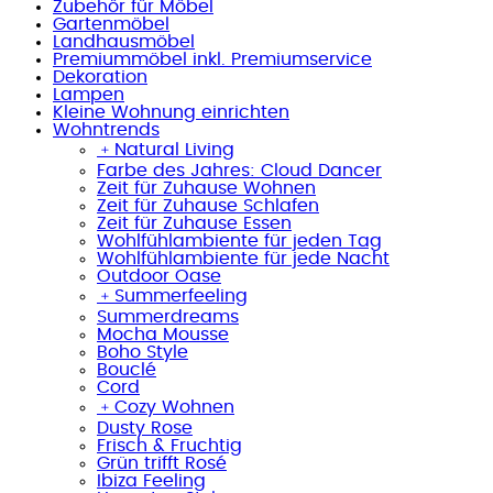
Zubehör für Möbel
Gartenmöbel
Landhausmöbel
Premiummöbel inkl. Premiumservice
Dekoration
Lampen
Kleine Wohnung einrichten
Wohntrends
﹢
Natural Living
Farbe des Jahres: Cloud Dancer
Zeit für Zuhause Wohnen
Zeit für Zuhause Schlafen
Zeit für Zuhause Essen
Wohlfühlambiente für jeden Tag
Wohlfühlambiente für jede Nacht
Outdoor Oase
﹢
Summerfeeling
Summerdreams
Mocha Mousse
Boho Style
Bouclé
Cord
﹢
Cozy Wohnen
Dusty Rose
Frisch & Fruchtig
Grün trifft Rosé
Ibiza Feeling