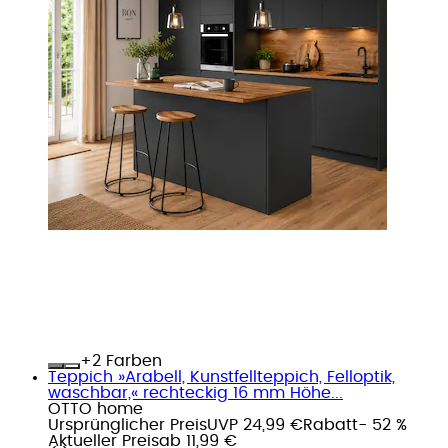
+
Farben
Teppich »Arabell, Kunstfellteppich, Felloptik,
waschbar,« rechteckig 16 mm Höhe...
OTTO home
Ursprünglicher Preis
UVP 24,99 €
Rabatt
- 52 %
Aktueller Preis
ab
11,99 €