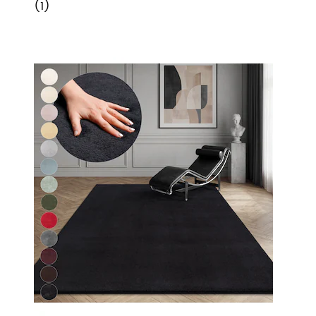
(
1
)