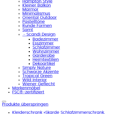
Hampton Style
Kleiner Balkon
Marmor
Minimalismus
Oriental Outdoor
Pastelltöne
Runde Formen
Samt
﹣
Scandi Design
Badezimmer
Esszimmer
Schlafzimmer
Wohnzimmer
Garderobe
Heimtextilien
Dekoartikel
Simply Nature
Schwarze Akzente
Tropical Green
Wild Interior
Wiener Geflecht
Markenmöbel
FSC®-zertifiziert
Produkte überspringen
Kleiderschrank »Skarde Schlafzimmerschrank,