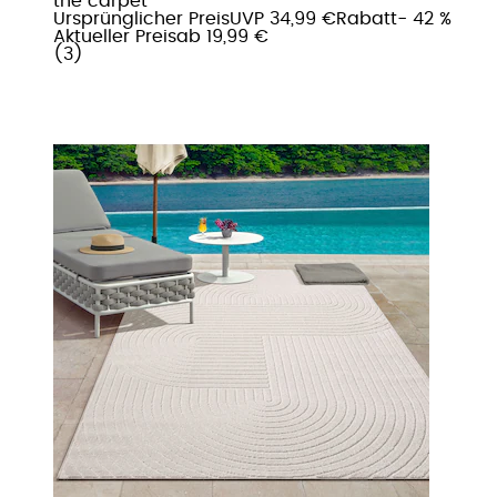
the carpet
Ursprünglicher Preis
UVP 34,99 €
Rabatt
- 42 %
Aktueller Preis
ab
19,99 €
(
3
)