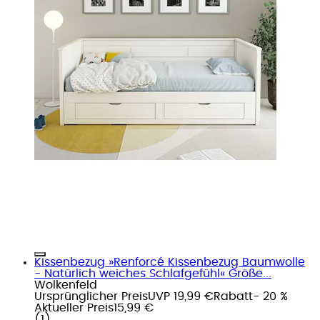
Kissenbezug »Renforcé Kissenbezug Baumwolle
- Natürlich weiches Schlafgefühl« Größe...
Wolkenfeld
Ursprünglicher Preis
UVP 19,99 €
Rabatt
- 20 %
Aktueller Preis
15,99 €
(
1
)