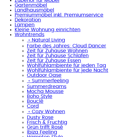
Zubehör für Möbel
Gartenmöbel
Landhausmöbel
Premiummöbel inkl. Premiumservice
Dekoration
Lampen
Kleine Wohnung einrichten
Wohntrends
﹢
Natural Living
Farbe des Jahres: Cloud Dancer
Zeit für Zuhause Wohnen
Zeit für Zuhause Schlafen
Zeit für Zuhause Essen
Wohlfühlambiente für jeden Tag
Wohlfühlambiente für jede Nacht
Outdoor Oase
﹢
Summerfeeling
Summerdreams
Mocha Mousse
Boho Style
Bouclé
Cord
﹢
Cozy Wohnen
Dusty Rose
Frisch & Fruchtig
Grün trifft Rosé
Ibiza Feeling
Hampton Style