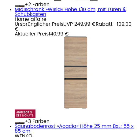
+
Farben
Midischrank »Wisla« Höhe 130 cm, mit Türen &
Schubkasten
Home affaire
Ursprünglicher Preis
UVP 249,99 €
Rabatt
- 109,00
€
Aktueller Preis
140,99 €
+
Farben
Saunabodenrost »Acacia« Höhe 25 mm BxL: 55 x
85 cm
WENKO