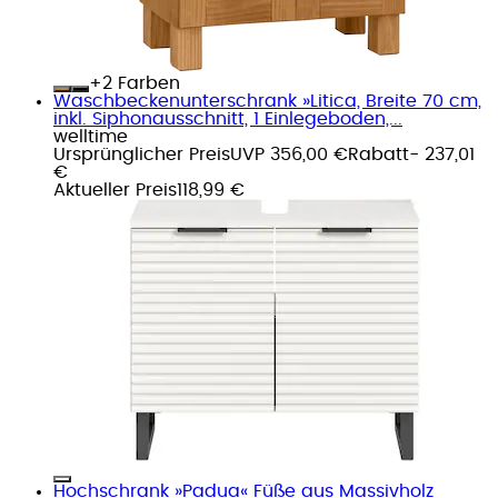
+
Farben
Waschbeckenunterschrank »Litica, Breite 70 cm,
inkl. Siphonausschnitt, 1 Einlegeboden,...
welltime
Ursprünglicher Preis
UVP 356,00 €
Rabatt
- 237,01
€
Aktueller Preis
118,99 €
Hochschrank »Padua« Füße aus Massivholz