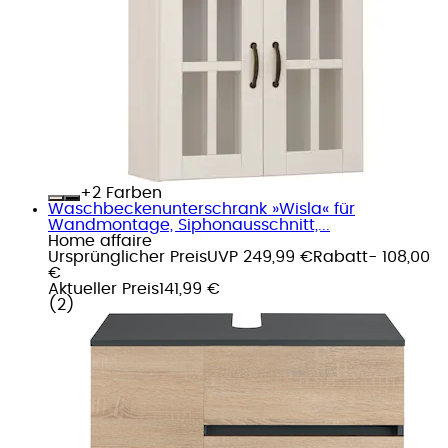
+
Farben
Waschbeckenunterschrank »Wisla« für
Wandmontage, Siphonausschnitt,...
Home affaire
Ursprünglicher Preis
UVP 249,99 €
Rabatt
- 108,00
€
Aktueller Preis
141,99 €
(
2
)