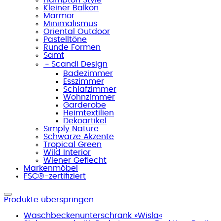
Kleiner Balkon
Marmor
Minimalismus
Oriental Outdoor
Pastelltöne
Runde Formen
Samt
﹣
Scandi Design
Badezimmer
Esszimmer
Schlafzimmer
Wohnzimmer
Garderobe
Heimtextilien
Dekoartikel
Simply Nature
Schwarze Akzente
Tropical Green
Wild Interior
Wiener Geflecht
Markenmöbel
FSC®-zertifiziert
Produkte überspringen
Waschbeckenunterschrank »Wisla«