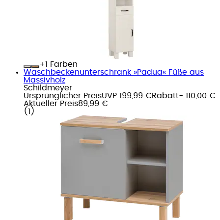
+
Farben
Waschbeckenunterschrank »Padua« Füße aus
Massivholz
Schildmeyer
Ursprünglicher Preis
UVP 199,99 €
Rabatt
- 110,00 €
Aktueller Preis
89,99 €
(
1
)