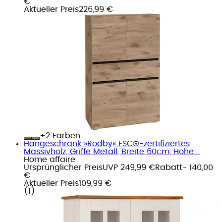
€
Aktueller Preis
226,99 €
+
Farben
Hängeschrank »Rodby« FSC®-zertifiziertes
Massivholz, Griffe Metall, Breite 60cm, Höhe...
Home affaire
Ursprünglicher Preis
UVP 249,99 €
Rabatt
- 140,00
€
Aktueller Preis
109,99 €
(
1
)