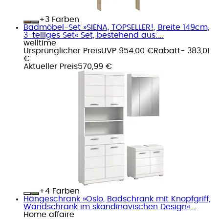
+
Farben
Badmöbel-Set »SIENA, TOPSELLER!, Breite 149cm,
3-teiliges Set« Set, bestehend aus:...
welltime
Ursprünglicher Preis
UVP 954,00 €
Rabatt
- 383,01
€
Aktueller Preis
570,99 €
+
Farben
Hängeschrank »Oslo, Badschrank mit Knopfgriff,
Wandschrank im skandinavischen Design«...
Home affaire