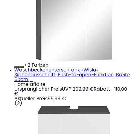
+
Farben
Waschbeckenunterschrank »Wisla«
Siphonausschnitt, Push-to-open-Funktion, Breite
60cm,...
Home affaire
Ursprünglicher Preis
UVP 209,99 €
Rabatt
- 110,00
€
Aktueller Preis
99,99 €
(
2
)