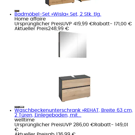
Badmöbel-Set »Wisla« Set, 2 Stk. tlg.
Home affaire
Ursprünglicher Preis
UVP 419,99 €
Rabatt
- 171,00 €
Aktueller Preis
248,99 €
Waschbeckenunterschrank »REHAT, Breite 63 cm,
2 Türen, Einlegeboden, mit...
welltime
Ursprünglicher Preis
UVP 286,00 €
Rabatt
- 149,01
€
Aktueller Preis
ab
136,99 €