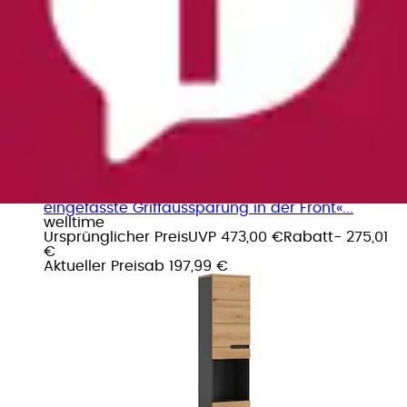
+
Farben
Hochschrank »REHAT, Türen mit Soft-Close,
eingefasste Griffaussparung in der Front«...
welltime
Ursprünglicher Preis
UVP 473,00 €
Rabatt
- 275,01
€
Aktueller Preis
ab
197,99 €