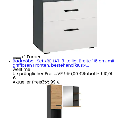
+
Farben
Badmöbel-Set »REHAT, 3-teilig, Breite 116 cm, mit
grifflosen Fronten, bestehend aus:«...
welltime
Ursprünglicher Preis
UVP 966,00 €
Rabatt
- 610,01
€
Aktueller Preis
355,99 €