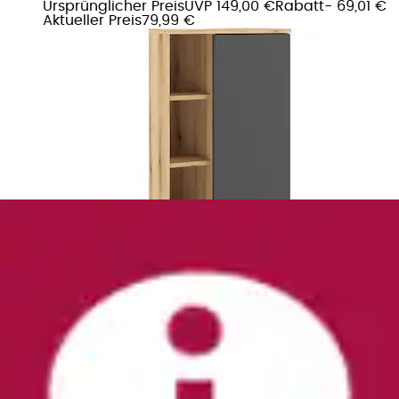
Ursprünglicher Preis
UVP 149,00 €
Rabatt
- 69,01 €
Aktueller Preis
79,99 €
Hochschrank »Rodby« FSC®-zertifiziertes
Massivholz, Breite 75cm, Höhe 170cm
Home affaire
Ursprünglicher Preis
UVP 709,99 €
Rabatt
- 410,00
€
Aktueller Preis
299,99 €
(
2
)