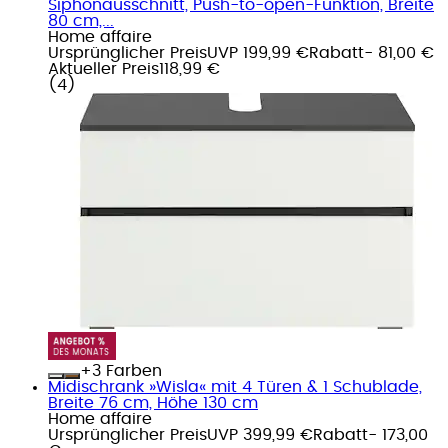
Siphonausschnitt, Push-to-open-Funktion, Breite
80 cm,...
Home affaire
Ursprünglicher Preis
UVP 199,99 €
Rabatt
- 81,00 €
Aktueller Preis
118,99 €
(
4
)
+
Farben
Midischrank »Wisla« mit 4 Türen & 1 Schublade,
Breite 76 cm, Höhe 130 cm
Home affaire
Ursprünglicher Preis
UVP 399,99 €
Rabatt
- 173,00