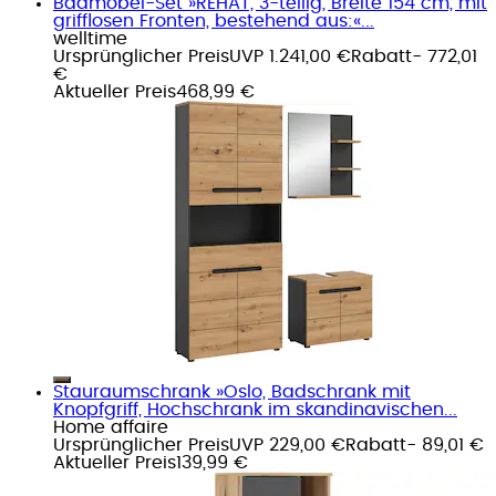
Badmöbel-Set »REHAT, 3-teilig, Breite 154 cm, mit
grifflosen Fronten, bestehend aus:«...
welltime
Ursprünglicher Preis
UVP 1.241,00 €
Rabatt
- 772,01
€
Aktueller Preis
468,99 €
Stauraumschrank »Oslo, Badschrank mit
Knopfgriff, Hochschrank im skandinavischen...
Home affaire
Ursprünglicher Preis
UVP 229,00 €
Rabatt
- 89,01 €
Aktueller Preis
139,99 €