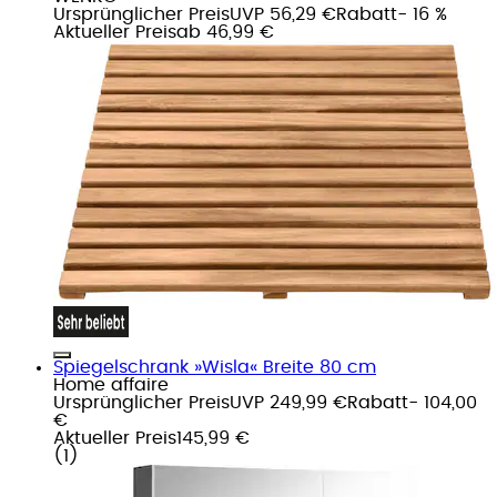
Ursprünglicher Preis
UVP 56,29 €
Rabatt
- 16 %
Aktueller Preis
ab
46,99 €
Spiegelschrank »Wisla« Breite 80 cm
Home affaire
Ursprünglicher Preis
UVP 249,99 €
Rabatt
- 104,00
€
Aktueller Preis
145,99 €
(
1
)