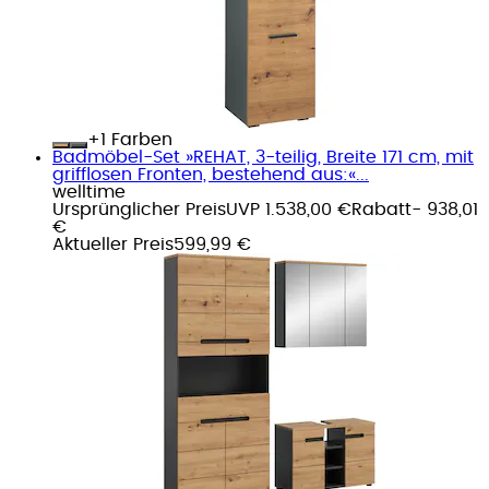
+
Farben
Badmöbel-Set »REHAT, 3-teilig, Breite 171 cm, mit
grifflosen Fronten, bestehend aus:«...
welltime
Ursprünglicher Preis
UVP 1.538,00 €
Rabatt
- 938,01
€
Aktueller Preis
599,99 €