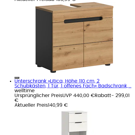
Unterschrank »Litica, Höhe 110 cm, 2
Schubkästen, 1 Tür, 1 offenes Fach« Badschrank,...
welltime
Ursprünglicher Preis
UVP 440,00 €
Rabatt
- 299,01
€
Aktueller Preis
140,99 €