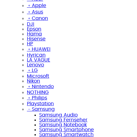
﹢
Apple
﹢
Asus
﹢
Canon
DJI
Epson
Hama
Hisense
HP
﹢
HUAWEI
Hyrican
LA VAGUE
Lenovo
﹢
LG
Microsoft
Nikon
﹢
Nintendo
NOTHING
﹢
Philips
Playstation
﹣
Samsung
Samsung Audio
Samsung Fernseher
Samsung Notebook
Samsung Smartphone
Samsung Smartwatch