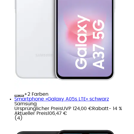
+
Farben
Smartphone »Galaxy A05s LTE« schwarz
Samsung
Ursprünglicher Preis
UVP 124,00 €
Rabatt
- 14 %
Aktueller Preis
106,47 €
(
4
)