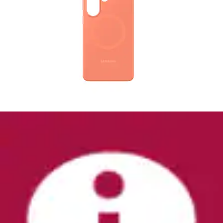
+
Farben
Handyhülle »Card Slot Case für Galaxy A56«
Smartphones Backcover, Schutzhülle,...
Samsung
Ursprünglicher Preis
UVP 24,90 €
Rabatt
- 39 %
Aktueller Preis
14,97 €