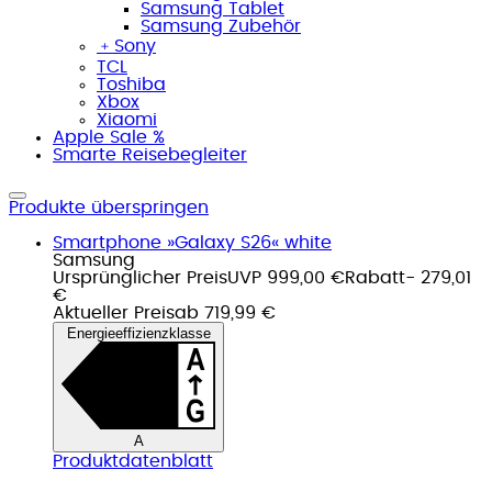
Samsung Tablet
Samsung Zubehör
﹢
Sony
TCL
Toshiba
Xbox
Xiaomi
Apple Sale %
Smarte Reisebegleiter
Produkte überspringen
Smartphone »Galaxy S26« white
Samsung
Ursprünglicher Preis
UVP 999,00 €
Rabatt
- 279,01
€
Aktueller Preis
ab
719,99 €
Energieeffizienzklasse
A
Produktdatenblatt