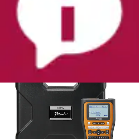
Etikettendrucker »P-Touch PT-E560BTVP
Industrielles Beschriftungsgerät« inkl. Li-Ion...
Brother
Ursprünglicher Preis
UVP 299,90 €
Rabatt
- 15 %
Aktueller Preis
253,00 €