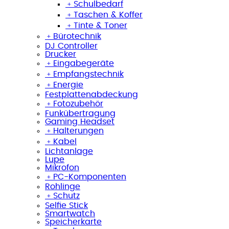
﹢
Schulbedarf
﹢
Taschen & Koffer
﹢
Tinte & Toner
﹢
Bürotechnik
DJ Controller
Drucker
﹢
Eingabegeräte
﹢
Empfangstechnik
﹢
Energie
Festplattenabdeckung
﹢
Fotozubehör
Funkübertragung
Gaming Headset
﹢
Halterungen
﹢
Kabel
Lichtanlage
Lupe
Mikrofon
﹢
PC-Komponenten
Rohlinge
﹢
Schutz
Selfie Stick
Smartwatch
Speicherkarte