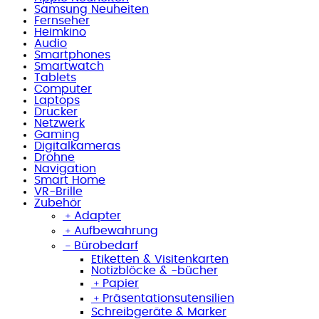
Samsung Neuheiten
Fernseher
Heimkino
Audio
Smartphones
Smartwatch
Tablets
Computer
Laptops
Drucker
Netzwerk
Gaming
Digitalkameras
Drohne
Navigation
Smart Home
VR-Brille
Zubehör
﹢
Adapter
﹢
Aufbewahrung
﹣
Bürobedarf
Etiketten & Visitenkarten
Notizblöcke & -bücher
﹢
Papier
﹢
Präsentationsutensilien
Schreibgeräte & Marker