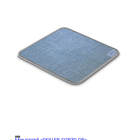
Mauspad »SKILLER SGP30 D5«