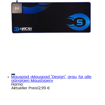
Mauspad »Mauspad "Design", grau, für alle
gängigen Maustypen«
Hama
Aktueller Preis
12,99 €