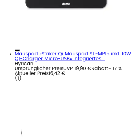
Mauspad »Striker Qi Mauspad ST-MP15 inkl. 10W
QI-Charger Micro-USB« integriertes...
Hyrican
Ursprünglicher Preis
UVP 19,90 €
Rabatt
- 17 %
Aktueller Preis
16,42 €
(
1
)