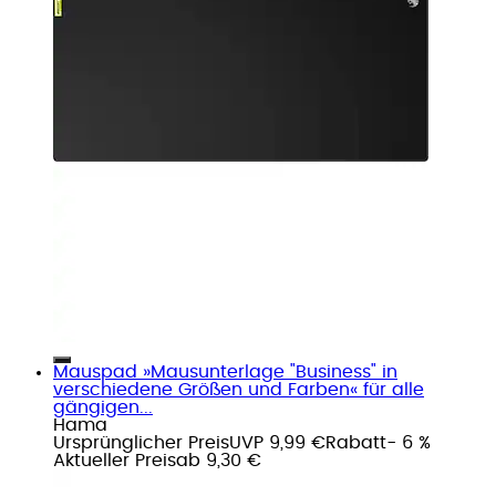
Mauspad »Mausunterlage "Business" in
verschiedene Größen und Farben« für alle
gängigen...
Hama
Ursprünglicher Preis
UVP 9,99 €
Rabatt
- 6 %
Aktueller Preis
ab
9,30 €