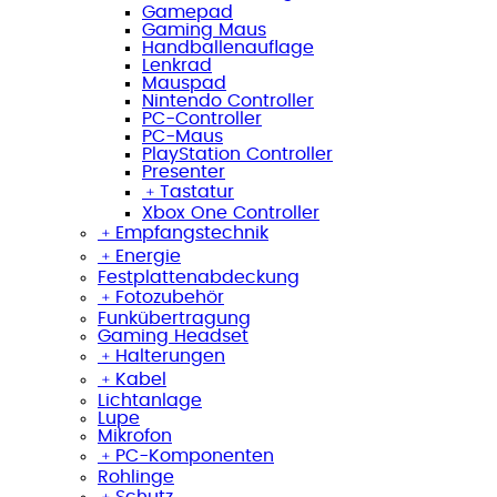
Gamepad
Gaming Maus
Handballenauflage
Lenkrad
Mauspad
Nintendo Controller
PC-Controller
PC-Maus
PlayStation Controller
Presenter
﹢
Tastatur
Xbox One Controller
﹢
Empfangstechnik
﹢
Energie
Festplattenabdeckung
﹢
Fotozubehör
Funkübertragung
Gaming Headset
﹢
Halterungen
﹢
Kabel
Lichtanlage
Lupe
Mikrofon
﹢
PC-Komponenten
Rohlinge
﹢
Schutz