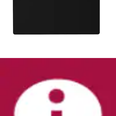
Mauspad »Zone Elite (L)«
NZXT
Ursprünglicher Preis
UVP 29,99 €
Rabatt
- 8 %
Aktueller Preis
27,58 €