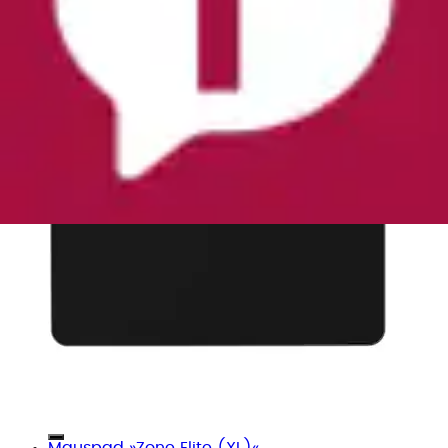
Mauspad »Zone Elite (XL)«