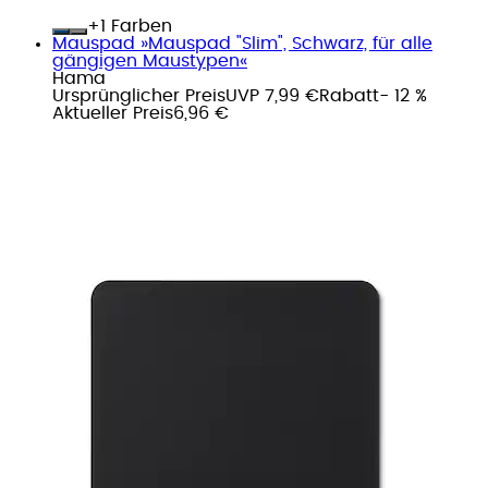
+
Farben
Mauspad »Mauspad "Slim", Schwarz, für alle
gängigen Maustypen«
Hama
Ursprünglicher Preis
UVP 7,99 €
Rabatt
- 12 %
Aktueller Preis
6,96 €