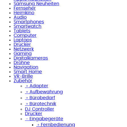
Samsung Neuheiten
Fernseher
Heimkino
Audio
Smartphones
Smartwatch
Tablets
Computer
Laptops
Drucker
Netzwerk
Gaming
Digitalkameras
Drohne
Navigation
Smart Home
VR-Brille
Zubehör
﹢
Adapter
﹢
Aufbewahrung
﹢
Bürobedarf
﹢
Bürotechnik
DJ Controller
Drucker
﹣
Eingabegeräte
﹢
Fernbedienung