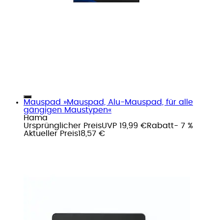
Mauspad »Mauspad, Alu-Mauspad, für alle
gängigen Maustypen«
Hama
Ursprünglicher Preis
UVP 19,99 €
Rabatt
- 7 %
Aktueller Preis
18,57 €