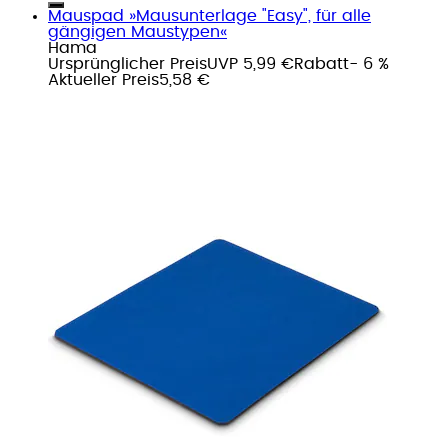
Mauspad »Mausunterlage "Easy", für alle
gängigen Maustypen«
Hama
Ursprünglicher Preis
UVP 5,99 €
Rabatt
- 6 %
Aktueller Preis
5,58 €