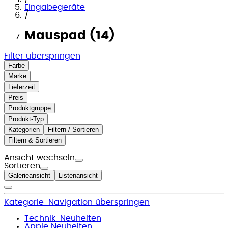
Eingabegeräte
/
Mauspad (14)
Filter überspringen
Farbe
Marke
Lieferzeit
Preis
Produktgruppe
Produkt-Typ
Kategorien
Filtern / Sortieren
Filtern & Sortieren
Ansicht wechseln
Sortieren
Galerieansicht
Listenansicht
Kategorie-Navigation überspringen
Technik-Neuheiten
Apple Neuheiten