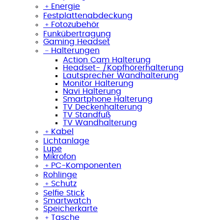
﹢
Energie
Festplattenabdeckung
﹢
Fotozubehör
Funkübertragung
Gaming Headset
﹣
Halterungen
Action Cam Halterung
Headset- /Kopfhörerhalterung
Lautsprecher Wandhalterung
Monitor Halterung
Navi Halterung
Smartphone Halterung
TV Deckenhalterung
TV Standfuß
TV Wandhalterung
﹢
Kabel
Lichtanlage
Lupe
Mikrofon
﹢
PC-Komponenten
Rohlinge
﹢
Schutz
Selfie Stick
Smartwatch
Speicherkarte
﹢
Tasche