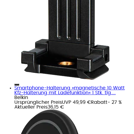
Smartphone-Halterung »magnetische 10 Watt
Kfz-Halterung mit Ladefunktion« 1 Stk. tlg....
Belkin
Ursprünglicher Preis
UVP 49,99 €
Rabatt
- 27 %
Aktueller Preis
36,15 €