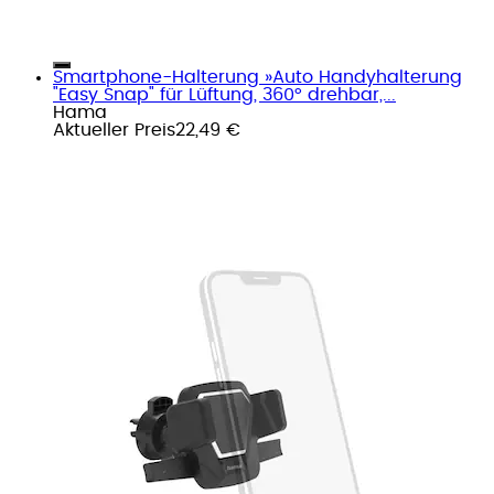
Smartphone-Halterung »Auto Handyhalterung
"Easy Snap" für Lüftung, 360° drehbar,...
Hama
Aktueller Preis
22,49 €