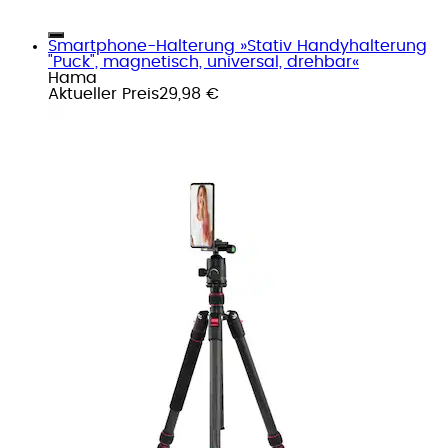
Smartphone-Halterung »Stativ Handyhalterung
"Puck", magnetisch, universal, drehbar«
Hama
Aktueller Preis
29,98 €