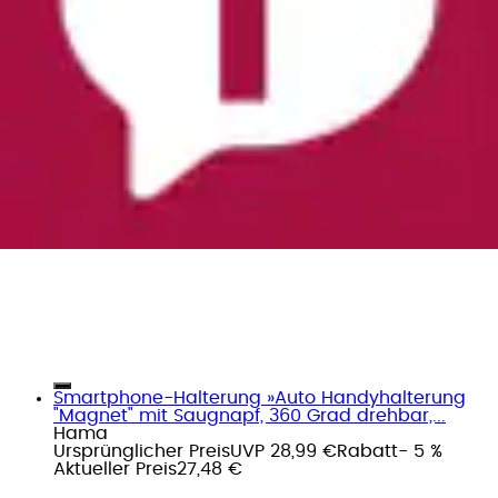
Smartphone-Halterung »Auto Handyhalterung
"Magnet" mit Saugnapf, 360 Grad drehbar,...
Hama
Ursprünglicher Preis
UVP 28,99 €
Rabatt
- 5 %
Aktueller Preis
27,48 €