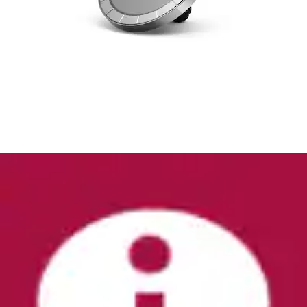
Smartphone-Halterung »Auto Handyhalterung
mit Saugnapf, 360 Grad drehbar, universal«...
Hama
Aktueller Preis
22,99 €