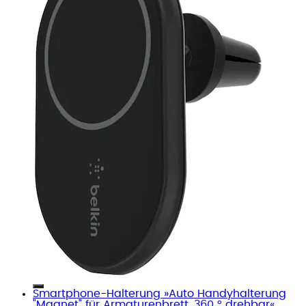
Smartphone-Halterung »Auto Handyhalterung
"Magnet" für Armaturenbrett, 360 ° drehbar«