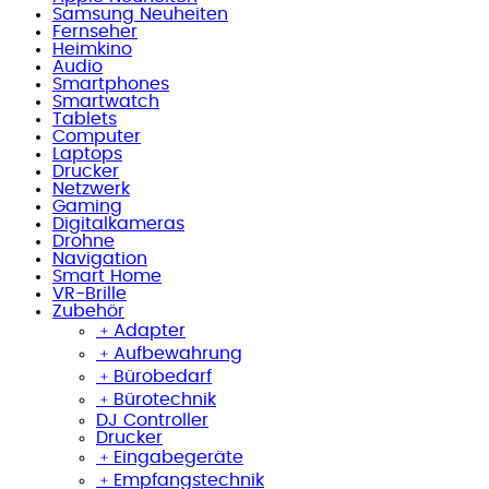
Samsung Neuheiten
Fernseher
Heimkino
Audio
Smartphones
Smartwatch
Tablets
Computer
Laptops
Drucker
Netzwerk
Gaming
Digitalkameras
Drohne
Navigation
Smart Home
VR-Brille
Zubehör
﹢
Adapter
﹢
Aufbewahrung
﹢
Bürobedarf
﹢
Bürotechnik
DJ Controller
Drucker
﹢
Eingabegeräte
﹢
Empfangstechnik