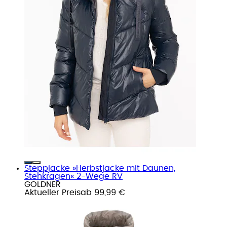
Steppjacke »Herbstjacke mit Daunen,
Stehkragen« 2-Wege RV
GOLDNER
Aktueller Preis
ab
99,99 €