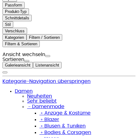
Passform
Produkt-Typ
Schnittdetails
Stil
Verschluss
Kategorien
Filtern / Sortieren
Filtern & Sortieren
Ansicht wechseln
Sortieren
Galerieansicht
Listenansicht
Kategorie-Navigation überspringen
Damen
Neuheiten
Sehr beliebt
﹣
Damenmode
﹢
Anzüge & Kostüme
﹢
Blazer
﹢
Blusen & Tuniken
﹢
Bodies & Corsagen