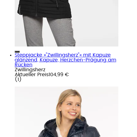
Steppjacke »"Zwillingsherz"« mit Kapuze
glänzend, Kapuze, Herzchen-Prägung am
Rücken
Zwillingsherz
Aktueller Preis
104,99 €
(
1
)