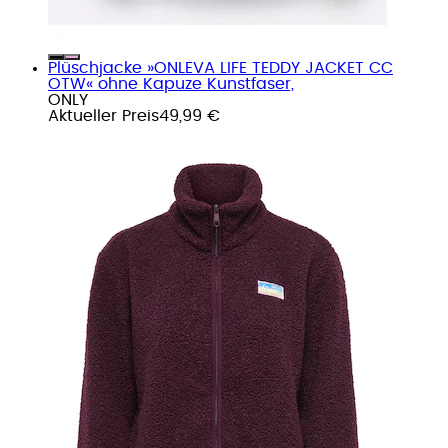
Plüschjacke »ONLEVA LIFE TEDDY JACKET CC
OTW« ohne Kapuze Kunstfaser,
ONLY
Aktueller Preis
49,99 €