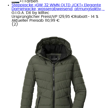
+
Farben
Steppjacke »GW 32 WMN QLTD JCKT« Elegante
Damenjacke, wasserabweisend, atmungsaktiv,...
G.I.G.A. DX by killtec
Ursprünglicher Preis
UVP 129,95 €
Rabatt
- 14 %
Aktueller Preis
ab
110,99 €
(
2
)