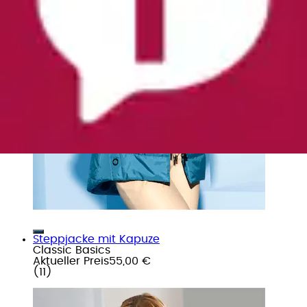
Steppjacke mit Kapuze
Classic Basics
Aktueller Preis
55,00 €
(
11
)