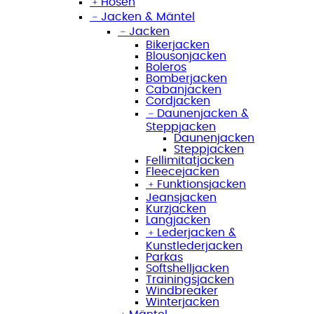
﹢
Hosen
﹣
Jacken & Mäntel
﹣
Jacken
Bikerjacken
Blousonjacken
Boleros
Bomberjacken
Cabanjacken
Cordjacken
﹣
Daunenjacken &
Steppjacken
Daunenjacken
Steppjacken
Fellimitatjacken
Fleecejacken
﹢
Funktionsjacken
Jeansjacken
Kurzjacken
Langjacken
﹢
Lederjacken &
Kunstlederjacken
Parkas
Softshelljacken
Trainingsjacken
Windbreaker
Winterjacken