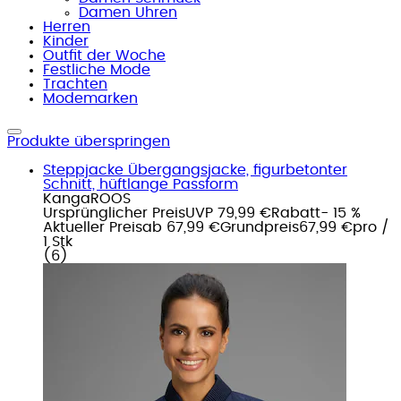
Damen Uhren
Herren
Kinder
Outfit der Woche
Festliche Mode
Trachten
Modemarken
Produkte überspringen
Steppjacke Übergangsjacke, figurbetonter
Schnitt, hüftlange Passform
KangaROOS
Ursprünglicher Preis
UVP 79,99 €
Rabatt
- 15 %
Aktueller Preis
ab
67,99 €
Grundpreis
67,99 €
pro
/
1 Stk
(
6
)