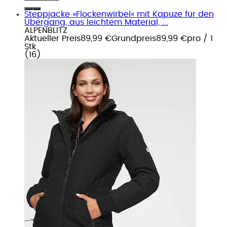
Steppjacke »Flockenwirbel« mit Kapuze für den
Übergang, aus leichtem Material, ...
ALPENBLITZ
Aktueller Preis
89,99 €
Grundpreis
89,99 €
pro
/
1
Stk
(
16
)