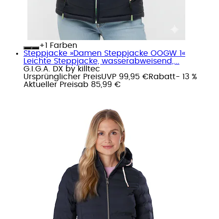
+
Farben
Steppjacke »Damen Steppjacke OOGW 1«
Leichte Steppjacke, wasserabweisend,...
G.I.G.A. DX by killtec
Ursprünglicher Preis
UVP 99,95 €
Rabatt
- 13 %
Aktueller Preis
ab
85,99 €