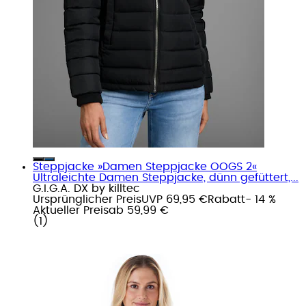
Steppjacke »Damen Steppjacke OOGS 2«
Ultraleichte Damen Steppjacke, dünn gefüttert,...
G.I.G.A. DX by killtec
Ursprünglicher Preis
UVP 69,95 €
Rabatt
- 14 %
Aktueller Preis
ab
59,99 €
(
1
)