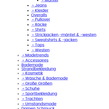
﹢
Mäntel
﹢
Jeans
﹢
Kleider
Overalls
﹢
Pullover
﹢
Röcke
﹢
Shirts
﹢
Strickjacken,-mäntel & -westen
﹢
Sweatshirts & -jacken
﹢
Tops
﹢
Westen
﹢
Modetrends
﹢
Accessoires
Bademode
Strandbekleidung
﹢
Kosmetik
﹢
Wäsche & Bademode
﹢
Große Größen
﹢
Schuhe
﹢
Sportbekleidung
﹢
Trachten
﹢
Umstandsmode
Damen Schmuck