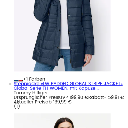
+
Farben
Steppjacke »LW PADDED GLOBAL STRIPE JACKET«
Global Serie TH WOMEN, mit Kapuze...
Tommy Hilfiger
Ursprünglicher Preis
UVP 199,90 €
Rabatt
- 59,91 €
Aktueller Preis
ab
139,99 €
(
1
)