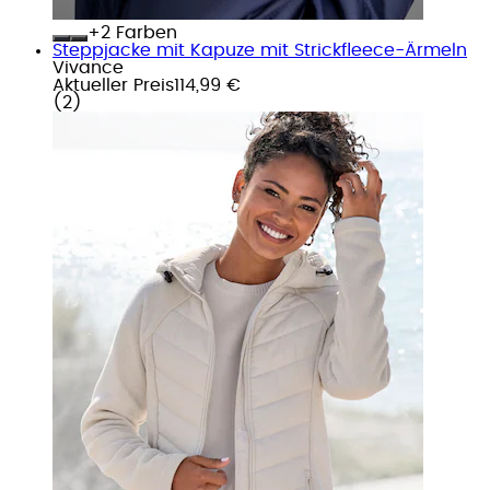
+
Farben
Steppjacke mit Kapuze mit Strickfleece-Ärmeln
Vivance
Aktueller Preis
114,99 €
(
2
)