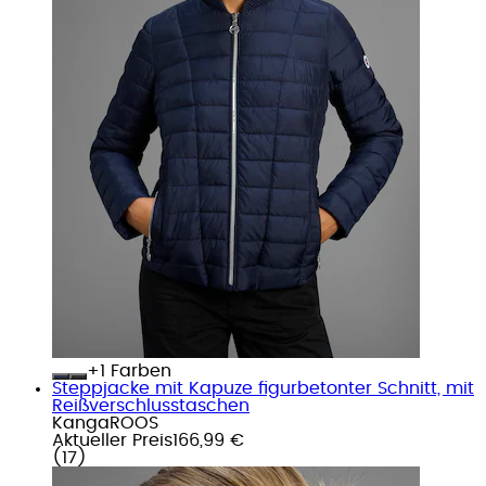
+
Farben
Steppjacke mit Kapuze figurbetonter Schnitt, mit
Reißverschlusstaschen
KangaROOS
Aktueller Preis
166,99 €
(
17
)