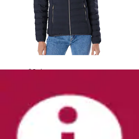
+
Farben
Steppjacke
creation L
Aktueller Preis
129,00 €