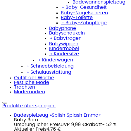
Badewannenspielzeug
﹢
Baby-Gesundheit
Baby-Nagelscheren
Baby-Toilette
﹢
Baby-Zahnpflege
Babyphone
Babyschaukeln
﹢
Babytragen
Babywippen
Kindermöbel
﹢
Kindersitze
﹢
Kinderwagen
﹢
Schneebekleidung
﹢
Schulausstattung
Outfit der Woche
Festliche Mode
Trachten
Modemarken
Produkte überspringen
Badespielzeug »Splish Splash Emma«
Baby Born
Ursprünglicher Preis
UVP 9,99 €
Rabatt
- 52 %
Aktueller Preis
4,76 €