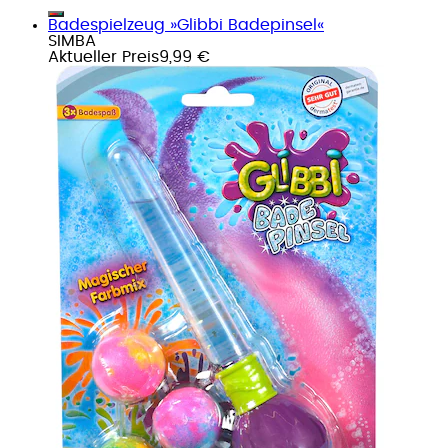
Badespielzeug »Glibbi Badepinsel«
SIMBA
Aktueller Preis
9,99 €