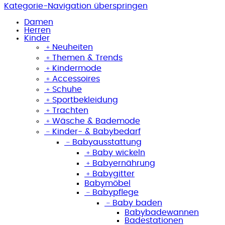
Kategorie-Navigation überspringen
Damen
Herren
Kinder
﹢
Neuheiten
﹢
Themen & Trends
﹢
Kindermode
﹢
Accessoires
﹢
Schuhe
﹢
Sportbekleidung
﹢
Trachten
﹢
Wäsche & Bademode
﹣
Kinder- & Babybedarf
﹣
Babyausstattung
﹢
Baby wickeln
﹢
Babyernährung
﹢
Babygitter
Babymöbel
﹣
Babypflege
﹣
Baby baden
Babybadewannen
Badestationen