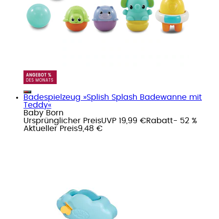
Badespielzeug »Splish Splash Badewanne mit
Teddy«
Baby Born
Ursprünglicher Preis
UVP 19,99 €
Rabatt
- 52 %
Aktueller Preis
9,48 €