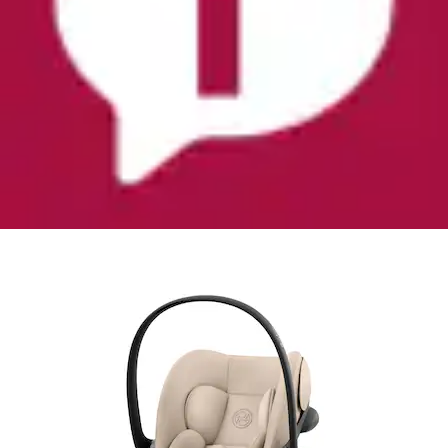
Babyschale »Cybex Gold, Cloud G3 i-Size« ohne
Base
Cybex
Aktueller Preis
229,95 €