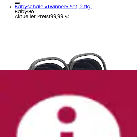
Babyschale »Twinner« Set, 2 tlg.
BabyGo
Aktueller Preis
199,99 €