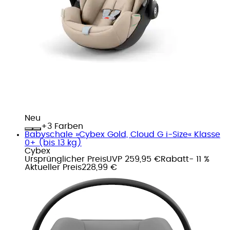
Neu
+
Farben
Babyschale »Cybex Gold, Cloud G i-Size« Klasse
0+ (bis 13 kg)
Cybex
Ursprünglicher Preis
UVP 259,95 €
Rabatt
- 11 %
Aktueller Preis
228,99 €