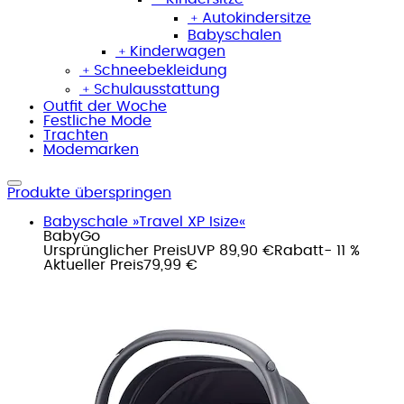
﹢
Autokindersitze
Babyschalen
﹢
Kinderwagen
﹢
Schneebekleidung
﹢
Schulausstattung
Outfit der Woche
Festliche Mode
Trachten
Modemarken
Produkte überspringen
Babyschale »Travel XP Isize«
BabyGo
Ursprünglicher Preis
UVP 89,90 €
Rabatt
- 11 %
Aktueller Preis
79,99 €