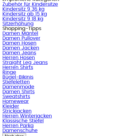
Zubehör für Kindersitze
Kindersitz 9 36 kg
Kindersitz ab 15 kg
Kindersitz 9 18 kg
Sitzerhöhung
Shopping-Tipps
Damen Mäntel
Damen Pullover
Damen Hosen
Damen Jacken
Damen Jeans
Herren Hosen
Straight Leg Jeans
Herren Shirts
Ringe
Bügel-Bikinis
Stiefeletten
Damenmode
Damen Shirts
Sweatshirts
Homewear
Kleider
Strickjacken
Herren Winterjacken
Klassische Stiefel
Herren Parka
Damenschuhe