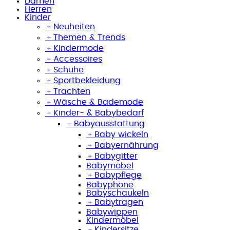
Damen
Herren
Kinder
﹢
Neuheiten
﹢
Themen & Trends
﹢
Kindermode
﹢
Accessoires
﹢
Schuhe
﹢
Sportbekleidung
﹢
Trachten
﹢
Wäsche & Bademode
﹣
Kinder- & Babybedarf
﹣
Babyausstattung
﹢
Baby wickeln
﹢
Babyernährung
﹢
Babygitter
Babymöbel
﹢
Babypflege
Babyphone
Babyschaukeln
﹢
Babytragen
Babywippen
Kindermöbel
﹣
Kindersitze