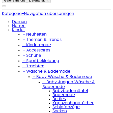
Galerieansicht
Listenansicht
Kategorie-Navigation überspringen
Damen
Herren
Kinder
﹢
Neuheiten
﹢
Themen & Trends
﹢
Kindermode
﹢
Accessoires
﹢
Schuhe
﹢
Sportbekleidung
﹢
Trachten
﹣
Wäsche & Bademode
﹣
Baby Wäsche & Bademode
﹣
Baby Jungen Wäsche &
Bademode
Babybademäntel
Bademode
Bodies
Kapuzenhandtücher
Schlafanzüge
Socken