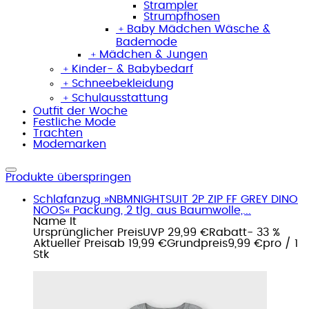
Strampler
Strumpfhosen
﹢
Baby Mädchen Wäsche &
Bademode
﹢
Mädchen & Jungen
﹢
Kinder- & Babybedarf
﹢
Schneebekleidung
﹢
Schulausstattung
Outfit der Woche
Festliche Mode
Trachten
Modemarken
Produkte überspringen
Schlafanzug »NBMNIGHTSUIT 2P ZIP FF GREY DINO
NOOS« Packung, 2 tlg. aus Baumwolle,...
Name It
Ursprünglicher Preis
UVP 29,99 €
Rabatt
- 33 %
Aktueller Preis
ab
19,99 €
Grundpreis
9,99 €
pro
/
1
Stk