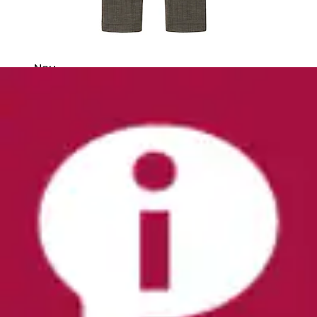
Neu
Schlafanzug »NBMNIGHTSUIT 2P ZIP FF JET
TRACTOR NOOS« Packung, 2 tlg. aus
Baumwolle,...
Name It
Ursprünglicher Preis
UVP 29,99 €
Rabatt
- 33 %
Aktueller Preis
ab
19,99 €
Grundpreis
9,99 €
pro
/
1
Stk