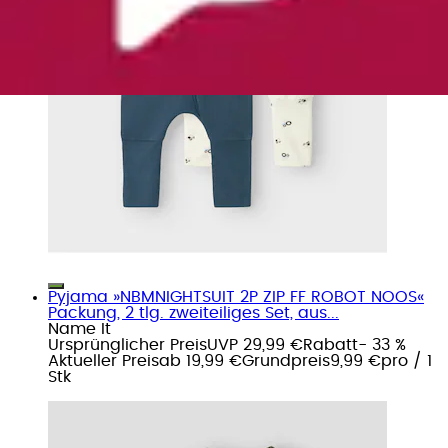
Pyjama »NBMNIGHTSUIT 2P ZIP FF ROBOT NOOS«
Packung, 2 tlg. zweiteiliges Set, aus...
Name It
Ursprünglicher Preis
UVP 29,99 €
Rabatt
- 33 %
Aktueller Preis
ab
19,99 €
Grundpreis
9,99 €
pro
/
1
Stk