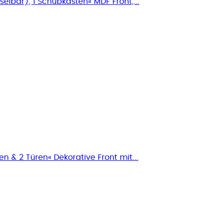
elbar), 1 Schubkasten« MDF Front,...
 & 2 Türen« Dekorative Front mit...