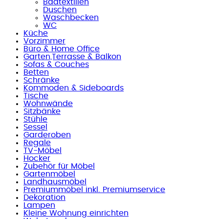
Badtextilien
Duschen
Waschbecken
WC
Küche
Vorzimmer
Büro & Home Office
Garten,Terrasse & Balkon
Sofas & Couches
Betten
Schränke
Kommoden & Sideboards
Tische
Wohnwände
Sitzbänke
Stühle
Sessel
Garderoben
Regale
TV-Möbel
Hocker
Zubehör für Möbel
Gartenmöbel
Landhausmöbel
Premiummöbel inkl. Premiumservice
Dekoration
Lampen
Kleine Wohnung einrichten