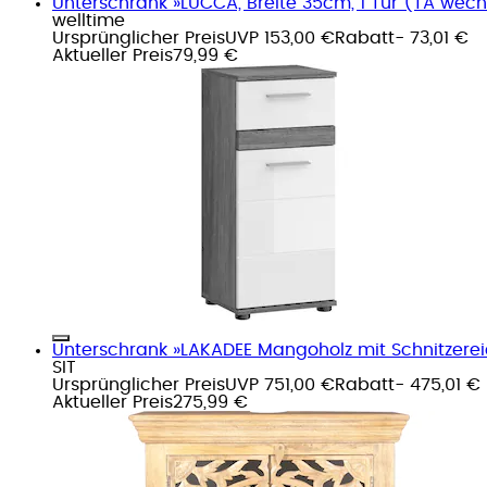
Unterschrank »LUCCA, Breite 35cm, 1 Tür (TA wechs
welltime
Ursprünglicher Preis
UVP 153,00 €
Rabatt
- 73,01 €
Aktueller Preis
79,99 €
Unterschrank »LAKADEE Mangoholz mit Schnitzereien
SIT
Ursprünglicher Preis
UVP 751,00 €
Rabatt
- 475,01 €
Aktueller Preis
275,99 €