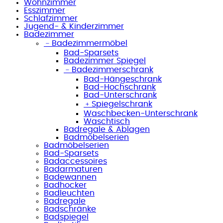
Wohnzimmer
Esszimmer
Schlafzimmer
Jugend- & Kinderzimmer
Badezimmer
﹣
Badezimmermöbel
Bad-Sparsets
Badezimmer Spiegel
﹣
Badezimmerschrank
Bad-Hängeschrank
Bad-Hochschrank
Bad-Unterschrank
﹢
Spiegelschrank
Waschbecken-Unterschrank
Waschtisch
Badregale & Ablagen
Badmöbelserien
Badmöbelserien
Bad-Sparsets
Badaccessoires
Badarmaturen
Badewannen
Badhocker
Badleuchten
Badregale
Badschränke
Badspiegel