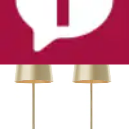
+
Farben
LED Tischleuchte »Kaami - mobile LED Außen
Akku Tischlampe 2er-Set« LED-Modul 2 Stk....
Brilliant
Ursprünglicher Preis
UVP 59,99 €
Rabatt
- 45 %
Aktueller Preis
32,99 €
(
1
)