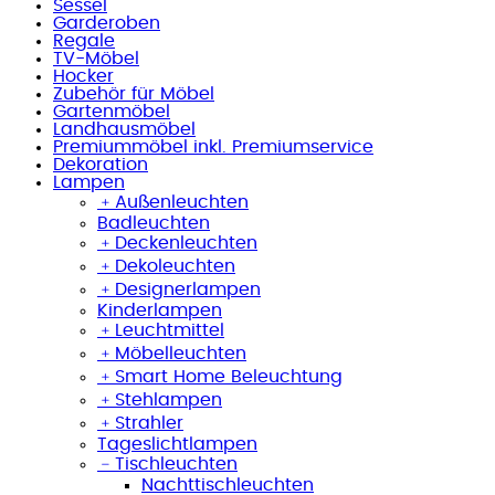
Sessel
Garderoben
Regale
TV-Möbel
Hocker
Zubehör für Möbel
Gartenmöbel
Landhausmöbel
Premiummöbel inkl. Premiumservice
Dekoration
Lampen
﹢
Außenleuchten
Badleuchten
﹢
Deckenleuchten
﹢
Dekoleuchten
﹢
Designerlampen
Kinderlampen
﹢
Leuchtmittel
﹢
Möbelleuchten
﹢
Smart Home Beleuchtung
﹢
Stehlampen
﹢
Strahler
Tageslichtlampen
﹣
Tischleuchten
Nachttischleuchten