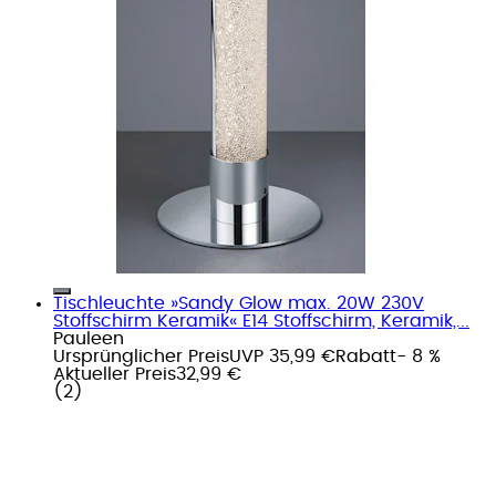
Tischleuchte »Sandy Glow max. 20W 230V
Stoffschirm Keramik« E14 Stoffschirm, Keramik,...
Pauleen
Ursprünglicher Preis
UVP 35,99 €
Rabatt
- 8 %
Aktueller Preis
32,99 €
(
2
)