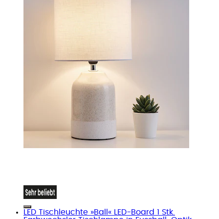
LED Tischleuchte »Ball« LED-Board 1 Stk.