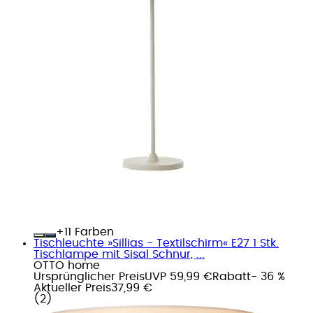
+
Farben
Tischleuchte »Sillias - Textilschirm« E27 1 Stk.
Tischlampe mit Sisal Schnur, ...
OTTO home
Ursprünglicher Preis
UVP 59,99 €
Rabatt
- 36 %
Aktueller Preis
37,99 €
(
2
)