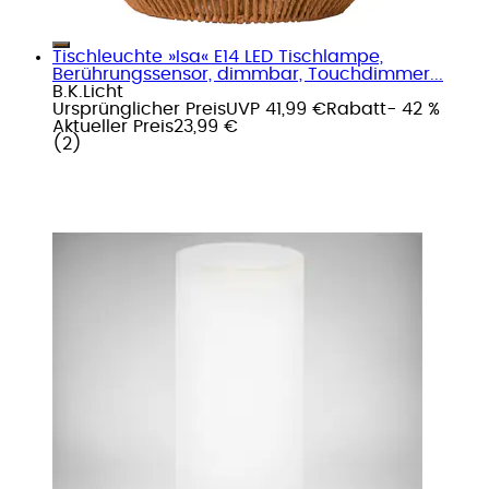
Tischleuchte »Isa« E14 LED Tischlampe,
Berührungssensor, dimmbar, Touchdimmer...
B.K.Licht
Ursprünglicher Preis
UVP 41,99 €
Rabatt
- 42 %
Aktueller Preis
23,99 €
(
2
)