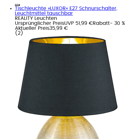
Tischleuchte »LUXOR« E27 Schnurschalter,
Leuchtmittel tauschbar
REALITY Leuchten
Ursprünglicher Preis
UVP 51,99 €
Rabatt
- 30 %
Aktueller Preis
35,99 €
(
2
)