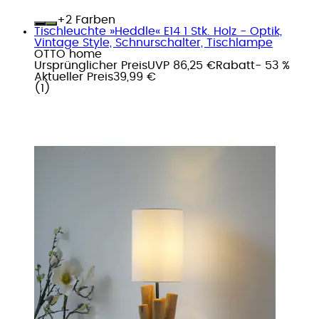
+
Farben
Tischleuchte »Heddle« E14 1 Stk. Holz - Optik,
Vintage Style, Schnurschalter, Tischlampe
OTTO home
Ursprünglicher Preis
UVP 86,25 €
Rabatt
- 53 %
Aktueller Preis
39,99 €
(
1
)