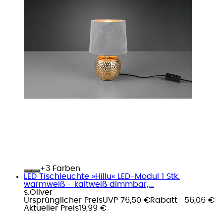
+
Farben
LED Tischleuchte »Hillu« LED-Modul 1 Stk.
warmweiß - kaltweiß dimmbar,...
s.Oliver
Ursprünglicher Preis
UVP 76,50 €
Rabatt
- 56,06 €
Aktueller Preis
19,99 €