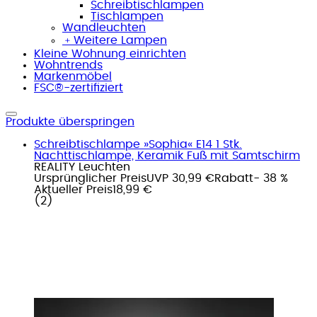
Schreibtischlampen
Tischlampen
Wandleuchten
﹢
Weitere Lampen
Kleine Wohnung einrichten
Wohntrends
Markenmöbel
FSC®-zertifiziert
Produkte überspringen
Schreibtischlampe »Sophia« E14 1 Stk.
Nachttischlampe, Keramik Fuß mit Samtschirm
REALITY Leuchten
Ursprünglicher Preis
UVP 30,99 €
Rabatt
- 38 %
Aktueller Preis
18,99 €
(
2
)