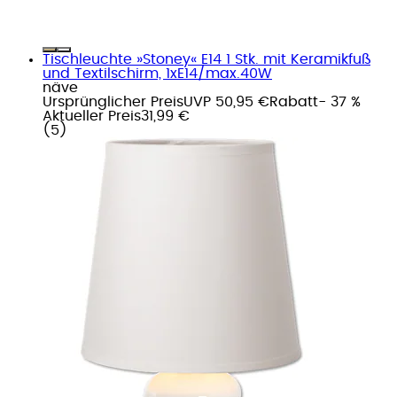
Tischleuchte »Stoney« E14 1 Stk. mit Keramikfuß
und Textilschirm, 1xE14/max.40W
näve
Ursprünglicher Preis
UVP 50,95 €
Rabatt
- 37 %
Aktueller Preis
31,99 €
(
5
)