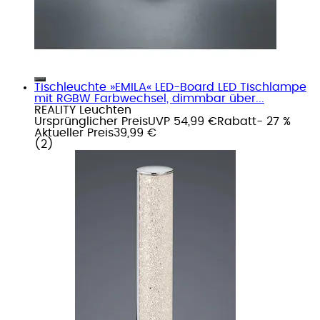
Tischleuchte »EMILA« LED-Board LED Tischlampe
mit RGBW Farbwechsel, dimmbar über...
REALITY Leuchten
Ursprünglicher Preis
UVP 54,99 €
Rabatt
- 27 %
Aktueller Preis
39,99 €
(
2
)