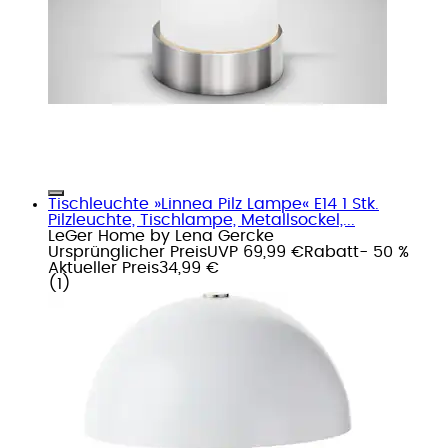
Tischleuchte »Linnea Pilz Lampe« E14 1 Stk.
Pilzleuchte, Tischlampe, Metallsockel,...
LeGer Home by Lena Gercke
Ursprünglicher Preis
UVP 69,99 €
Rabatt
- 50 %
Aktueller Preis
34,99 €
(
1
)