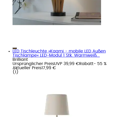
LED Tischleuchte »Kaami - mobile LED Außen
Tischlampe« LED-Modul 1 Stk. Warmweiß...
Brilliant
Ursprünglicher Preis
UVP 39,99 €
Rabatt
- 55 %
Aktueller Preis
17,99 €
(
1
)