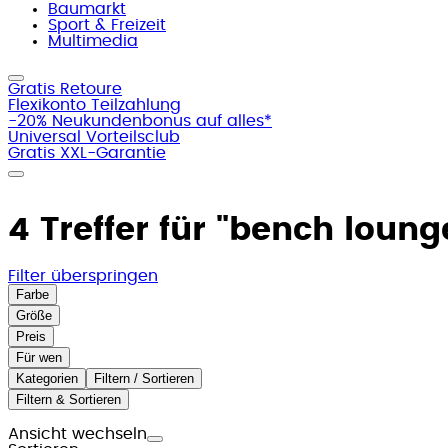
Baumarkt
Sport & Freizeit
Multimedia
Gratis Retoure
Flexikonto Teilzahlung
-20% Neukundenbonus auf alles*
Universal Vorteilsclub
Gratis XXL-Garantie
4 Treffer für
"bench loung
Filter überspringen
Farbe
Größe
Preis
Für wen
Kategorien
Filtern / Sortieren
Filtern & Sortieren
Ansicht wechseln