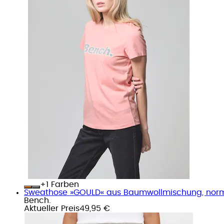
+
Farben
Sweathose »GOULD« aus Baumwollmischung, norma
Bench.
Aktueller Preis
49,95 €