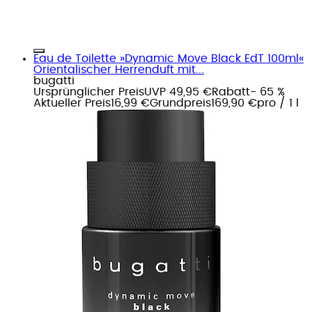
Eau de Toilette »Dynamic Move Black EdT 100ml«
Orientalischer Herrenduft mit...
bugatti
Ursprünglicher Preis
UVP 49,95 €
Rabatt
- 65 %
Aktueller Preis
16,99 €
Grundpreis
169,90 €
pro
/
1 l