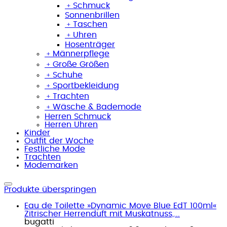
﹢
Schmuck
Sonnenbrillen
﹢
Taschen
﹢
Uhren
Hosenträger
﹢
Männerpflege
﹢
Große Größen
﹢
Schuhe
﹢
Sportbekleidung
﹢
Trachten
﹢
Wäsche & Bademode
Herren Schmuck
Herren Uhren
Kinder
Outfit der Woche
Festliche Mode
Trachten
Modemarken
Produkte überspringen
Eau de Toilette »Dynamic Move Blue EdT 100ml«
Zitrischer Herrenduft mit Muskatnuss,...
bugatti