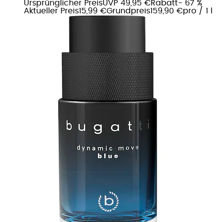
Ursprünglicher Preis
UVP 49,95 €
Rabatt
- 67 %
Aktueller Preis
15,99 €
Grundpreis
159,90 €
pro
/
1 l