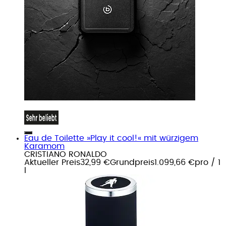
Eau de Toilette »Play it cool!« mit würzigem
Karamom
CRISTIANO RONALDO
Aktueller Preis
32,99 €
Grundpreis
1.099,66 €
pro
/
1
l