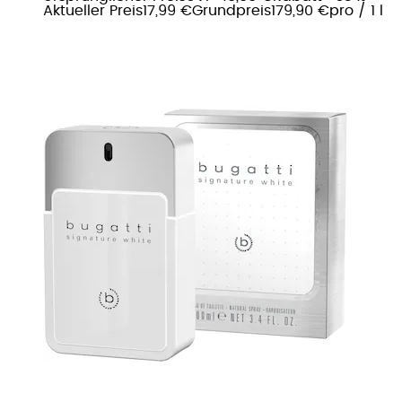
Aktueller Preis
17,99 €
Grundpreis
179,90 €
pro
/
1 l