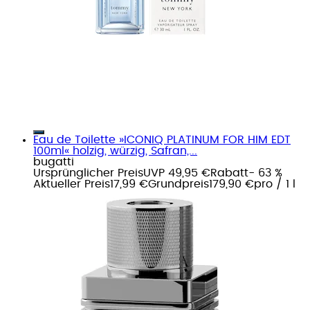
Eau de Toilette »ICONIQ PLATINUM FOR HIM EDT
100ml« holzig, würzig, Safran,...
bugatti
Ursprünglicher Preis
UVP 49,95 €
Rabatt
- 63 %
Aktueller Preis
17,99 €
Grundpreis
179,90 €
pro
/
1 l