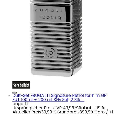
Duft-Set »BUGATTI Signature Petrol for him GP
EdT 100ml + 200 ml SG« Set, 2 Stk....
bugatti
Ursprünglicher Preis
UVP 49,95 €
Rabatt
- 19 %
Aktueller Preis
39,99 €
Grundpreis
399,90 €
pro
/
1 l