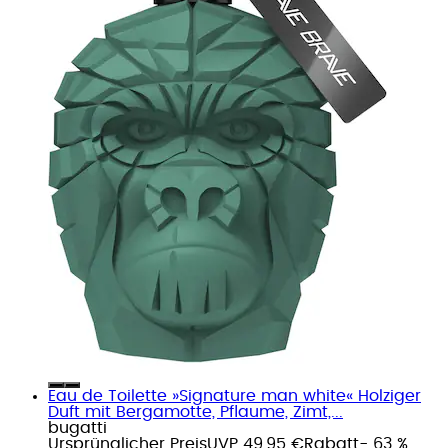
Eau de Toilette »Signature man white« Holziger
Duft mit Bergamotte, Pflaume, Zimt,...
bugatti
Ursprünglicher Preis
UVP 49,95 €
Rabatt
- 63 %