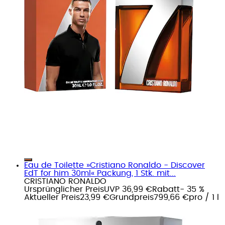
Eau de Toilette »Cristiano Ronaldo - Discover
EdT for him 30ml« Packung, 1 Stk. mit...
CRISTIANO RONALDO
Ursprünglicher Preis
UVP 36,99 €
Rabatt
- 35 %
Aktueller Preis
23,99 €
Grundpreis
799,66 €
pro
/
1 l