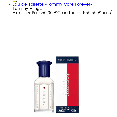
Eau de Toilette »Tommy Core Forever«
Tommy Hilfiger
Aktueller Preis
50,00 €
Grundpreis
1.666,66 €
pro
/
1
l