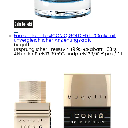
Eau de Toilette »ICONIQ GOLD EDT 100ml« mit
unvergleichlicher Anziehungskraft
bugatti
Ursprünglicher Preis
UVP 49,95 €
Rabatt
- 63 %
Aktueller Preis
17,99 €
Grundpreis
179,90 €
pro
/
1 l