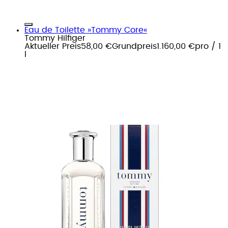
Eau de Toilette »Tommy Core«
Tommy Hilfiger
Aktueller Preis
58,00 €
Grundpreis
1.160,00 €
pro
/
1
l