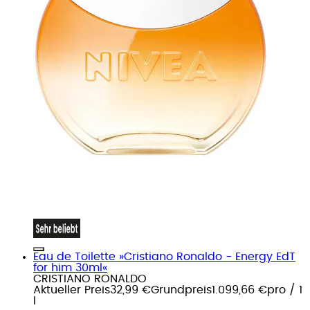
Eau de Toilette »Cristiano Ronaldo - Energy EdT
for him 30ml«
CRISTIANO RONALDO
Aktueller Preis
32,99 €
Grundpreis
1.099,66 €
pro
/
1
l