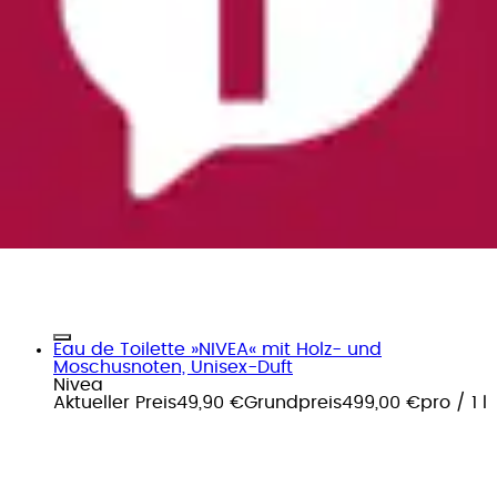
Eau de Toilette »NIVEA« mit Holz- und
Moschusnoten, Unisex-Duft
Nivea
Aktueller Preis
49,90 €
Grundpreis
499,00 €
pro
/
1 l