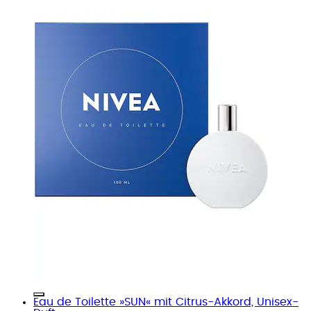
Eau de Toilette »SUN« mit Citrus-Akkord, Unisex-