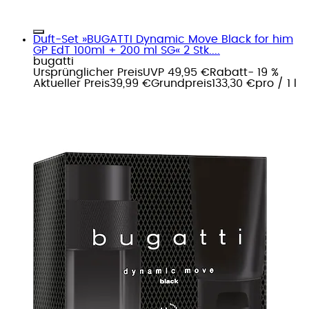
Duft-Set »BUGATTI Dynamic Move Black for him
GP EdT 100ml + 200 ml SG« 2 Stk....
bugatti
Ursprünglicher Preis
UVP 49,95 €
Rabatt
- 19 %
Aktueller Preis
39,99 €
Grundpreis
133,30 €
pro
/
1 l