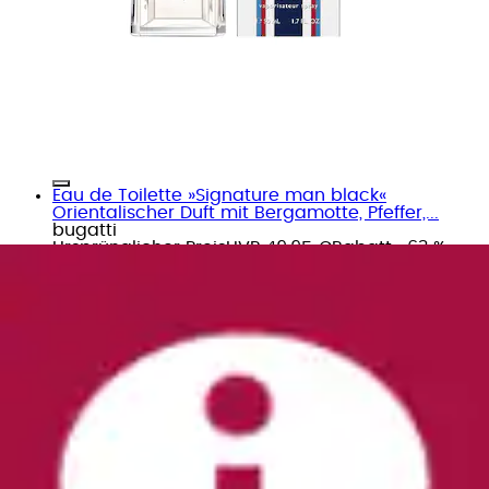
Eau de Toilette »Signature man black«
Orientalischer Duft mit Bergamotte, Pfeffer,...
bugatti
Ursprünglicher Preis
UVP 49,95 €
Rabatt
- 63 %
Aktueller Preis
17,99 €
Grundpreis
179,90 €
pro
/
1 l