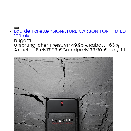
Eau de Toilette »SIGNATURE CARBON FOR HIM EDT
100ml«
bugatti
Ursprünglicher Preis
UVP 49,95 €
Rabatt
- 63 %
Aktueller Preis
17,99 €
Grundpreis
179,90 €
pro
/
1 l