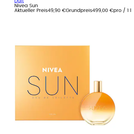
Duft
Nivea Sun
Aktueller Preis
49,90 €
Grundpreis
499,00 €
pro
/
1 l