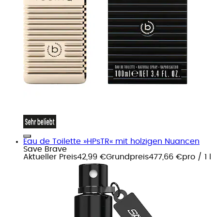
Eau de Toilette »HPsTR« mit holzigen Nuancen
Save Brave
Aktueller Preis
42,99 €
Grundpreis
477,66 €
pro
/
1 l