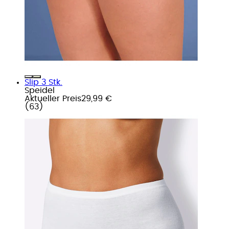
Slip 3 Stk.
Speidel
Aktueller Preis
29,99 €
(
63
)