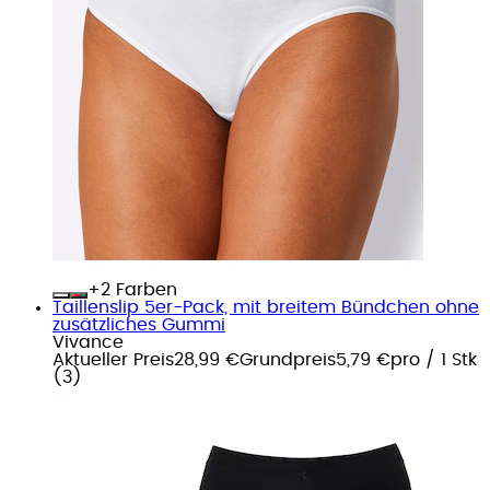
+
Farben
Taillenslip 5er-Pack, mit breitem Bündchen ohne
zusätzliches Gummi
Vivance
Aktueller Preis
28,99 €
Grundpreis
5,79 €
pro
/
1 Stk
(
3
)