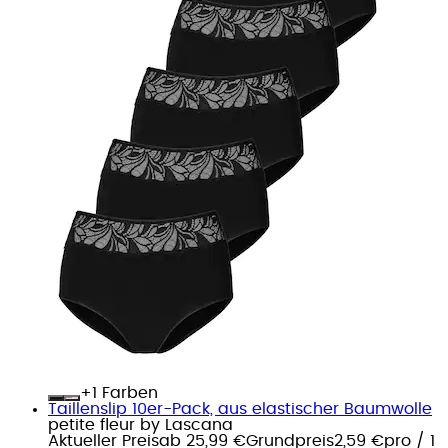
+
Farben
Taillenslip 10er-Pack, aus elastischer Baumwolle
petite fleur by Lascana
Aktueller Preis
ab
25,99 €
Grundpreis
2,59 €
pro
/
1