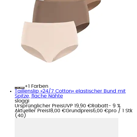
+
Farben
Taillenslip »24/7 Cotton« elastischer Bund mit
Spitze, flache Nähte
sloggi
Ursprünglicher Preis
UVP 19,90 €
Rabatt
- 9 %
Aktueller Preis
18,00 €
Grundpreis
6,00 €
pro
/
1 Stk
(
40
)