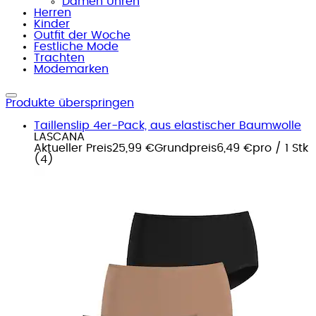
Damen Uhren
Herren
Kinder
Outfit der Woche
Festliche Mode
Trachten
Modemarken
Produkte überspringen
Taillenslip 4er-Pack, aus elastischer Baumwolle
LASCANA
Aktueller Preis
25,99 €
Grundpreis
6,49 €
pro
/
1 Stk
(
4
)