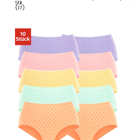
Stk
(
17
)