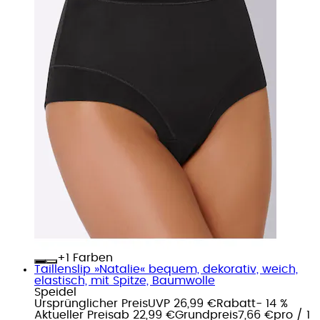
+
Farben
Taillenslip »Natalie« bequem, dekorativ, weich,
elastisch, mit Spitze, Baumwolle
Speidel
Ursprünglicher Preis
UVP 26,99 €
Rabatt
- 14 %
Aktueller Preis
ab
22,99 €
Grundpreis
7,66 €
pro
/
1