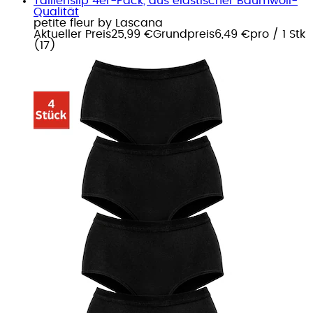
Taillenslip 4er-Pack, aus elastischer Baumwoll-
Qualität
petite fleur by Lascana
Aktueller Preis
25,99 €
Grundpreis
6,49 €
pro
/
1 Stk
(
17
)