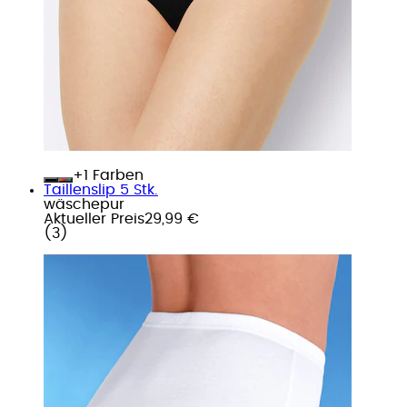
+
Farben
Taillenslip 5 Stk.
wäschepur
Aktueller Preis
29,99 €
(
3
)