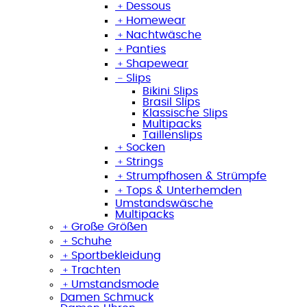
﹢
Dessous
﹢
Homewear
﹢
Nachtwäsche
﹢
Panties
﹢
Shapewear
﹣
Slips
Bikini Slips
Brasil Slips
Klassische Slips
Multipacks
Taillenslips
﹢
Socken
﹢
Strings
﹢
Strumpfhosen & Strümpfe
﹢
Tops & Unterhemden
Umstandswäsche
Multipacks
﹢
Große Größen
﹢
Schuhe
﹢
Sportbekleidung
﹢
Trachten
﹢
Umstandsmode
Damen Schmuck