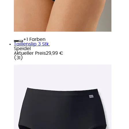
+
Farben
Taillenslip 3 Stk.
Speidel
Aktueller Preis
29,99 €
(
31
)