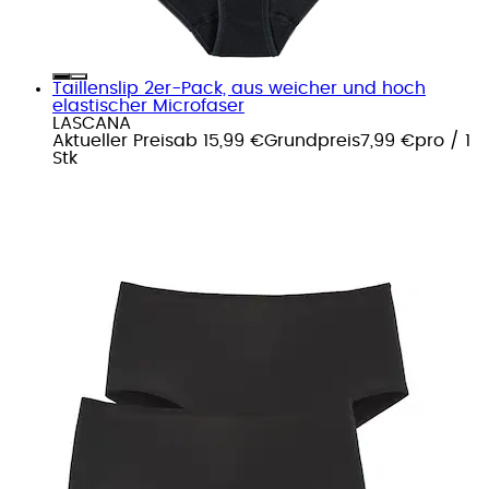
Taillenslip 2er-Pack, aus weicher und hoch
elastischer Microfaser
LASCANA
Aktueller Preis
ab
15,99 €
Grundpreis
7,99 €
pro
/
1
Stk