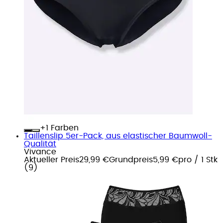
+
Farben
Taillenslip 5er-Pack, aus elastischer Baumwoll-
Qualität
Vivance
Aktueller Preis
29,99 €
Grundpreis
5,99 €
pro
/
1 Stk
(
9
)