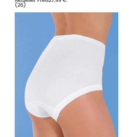
Aktueller Preis
27,99 €
(
26
)