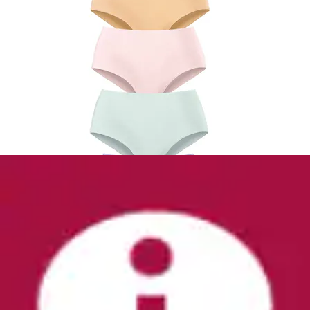
+
Farben
Taillenslip 2 Stk.
Speidel
Aktueller Preis
24,99 €
(
4
)