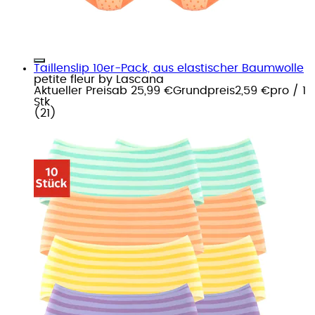
Taillenslip 10er-Pack, aus elastischer Baumwolle
petite fleur by Lascana
Aktueller Preis
ab
25,99 €
Grundpreis
2,59 €
pro
/
1
Stk
(
21
)