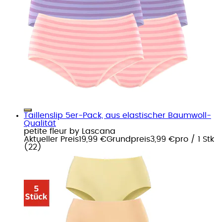
Taillenslip 5er-Pack, aus elastischer Baumwoll-
Qualität
petite fleur by Lascana
Aktueller Preis
19,99 €
Grundpreis
3,99 €
pro
/
1 Stk
(
22
)