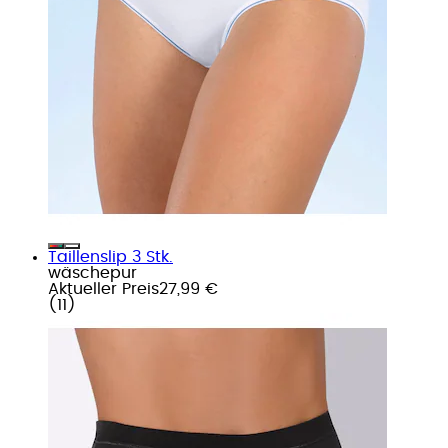
Taillenslip 3 Stk.
wäschepur
Aktueller Preis
27,99 €
(
11
)