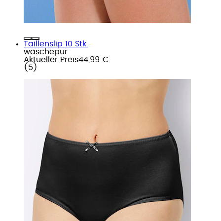
Taillenslip 10 Stk.
wäschepur
Aktueller Preis
44,99 €
(
5
)