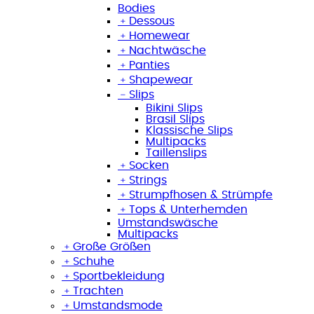
Bodies
﹢
Dessous
﹢
Homewear
﹢
Nachtwäsche
﹢
Panties
﹢
Shapewear
﹣
Slips
Bikini Slips
Brasil Slips
Klassische Slips
Multipacks
Taillenslips
﹢
Socken
﹢
Strings
﹢
Strumpfhosen & Strümpfe
﹢
Tops & Unterhemden
Umstandswäsche
Multipacks
﹢
Große Größen
﹢
Schuhe
﹢
Sportbekleidung
﹢
Trachten
﹢
Umstandsmode