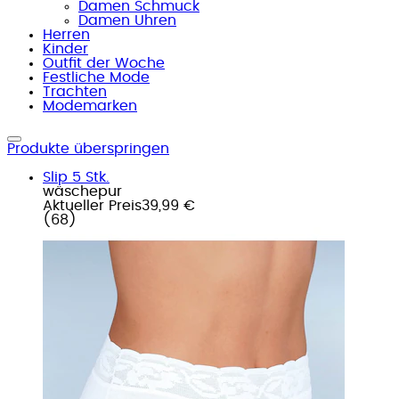
Damen Schmuck
Damen Uhren
Herren
Kinder
Outfit der Woche
Festliche Mode
Trachten
Modemarken
Produkte überspringen
Slip 5 Stk.
wäschepur
Aktueller Preis
39,99 €
(
68
)