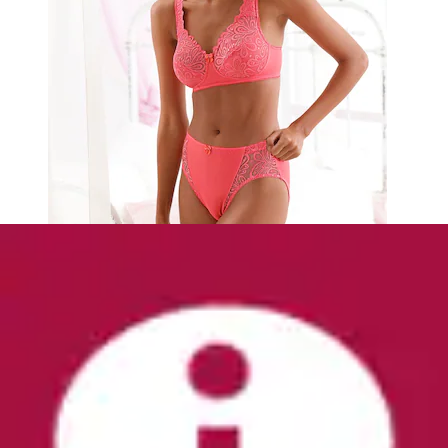
+
Farben
Jazz-Pants-Slip aus Spitze mit Leo-Optik
Vivance
Aktueller Preis
ab
15,99 €