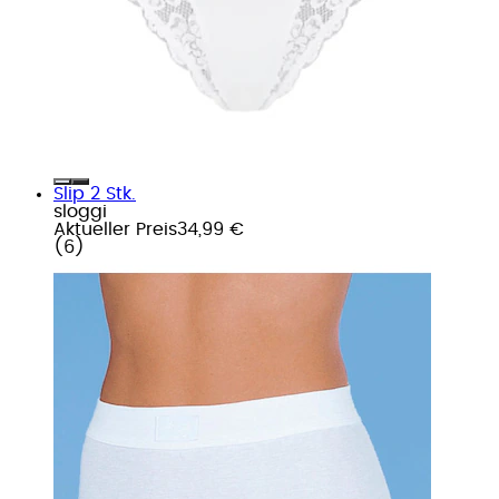
Slip 2 Stk.
sloggi
Aktueller Preis
34,99 €
(
6
)