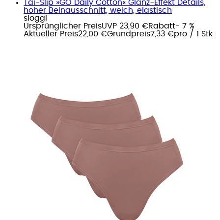
Tai-Slip »GO Daily Cotton« Glanz-Effekt Details,
hoher Beinausschnitt, weich, elastisch
sloggi
Ursprünglicher Preis
UVP 23,90 €
Rabatt
- 7 %
Aktueller Preis
22,00 €
Grundpreis
7,33 €
pro
/
1 Stk