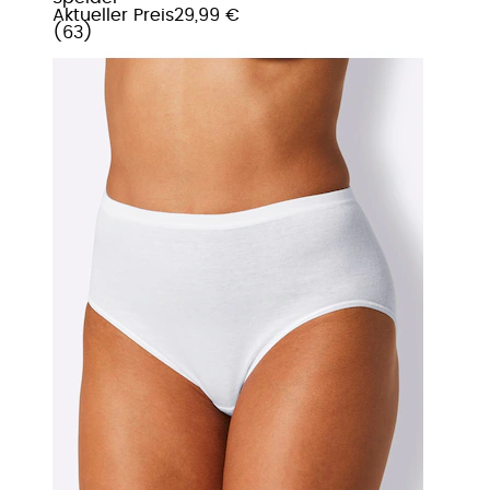
Aktueller Preis
29,99 €
(
63
)