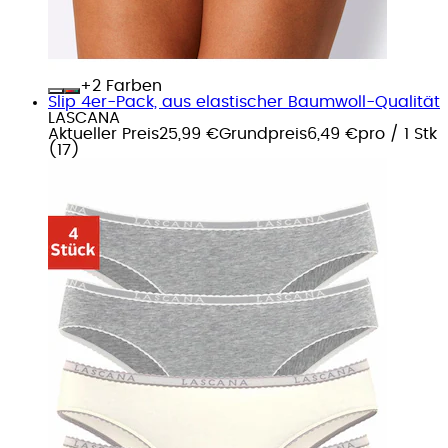
+
Farben
Slip 4er-Pack, aus elastischer Baumwoll-Qualität
LASCANA
Aktueller Preis
25,99 €
Grundpreis
6,49 €
pro
/
1 Stk
(
17
)