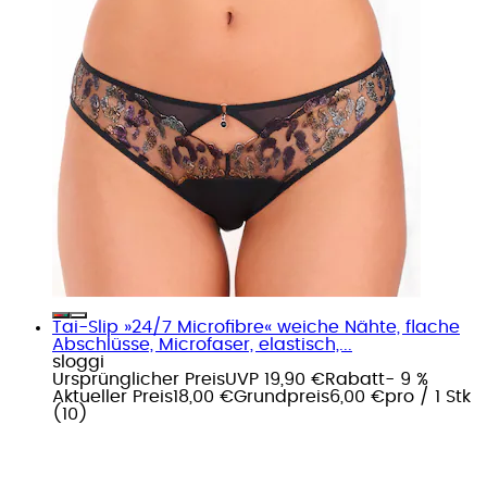
Tai-Slip »24/7 Microfibre« weiche Nähte, flache
Abschlüsse, Microfaser, elastisch,...
sloggi
Ursprünglicher Preis
UVP 19,90 €
Rabatt
- 9 %
Aktueller Preis
18,00 €
Grundpreis
6,00 €
pro
/
1 Stk
(
10
)