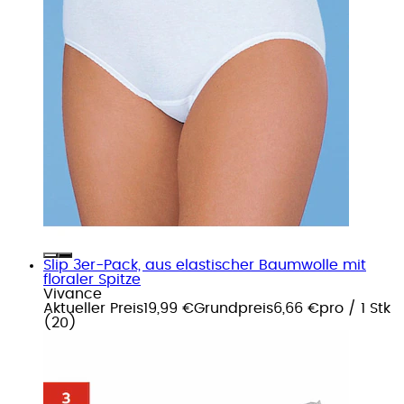
Slip 3er-Pack, aus elastischer Baumwolle mit
floraler Spitze
Vivance
Aktueller Preis
19,99 €
Grundpreis
6,66 €
pro
/
1 Stk
(
20
)