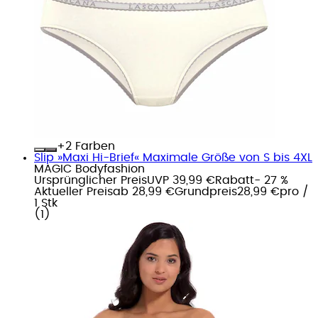
+
Farben
Slip »Maxi Hi-Brief« Maximale Größe von S bis 4XL
MAGIC Bodyfashion
Ursprünglicher Preis
UVP 39,99 €
Rabatt
- 27 %
Aktueller Preis
ab
28,99 €
Grundpreis
28,99 €
pro
/
1 Stk
(
1
)