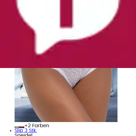
+
Farben
Slip 3 Stk.
Speidel