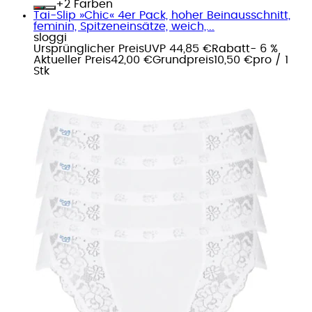
+
Farben
Tai-Slip »Chic« 4er Pack, hoher Beinausschnitt,
feminin, Spitzeneinsätze, weich,...
sloggi
Ursprünglicher Preis
UVP 44,85 €
Rabatt
- 6 %
Aktueller Preis
42,00 €
Grundpreis
10,50 €
pro
/
1
Stk