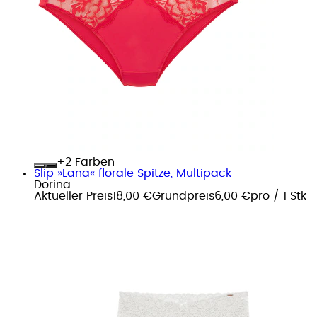
+
Farben
Slip »Lana« florale Spitze, Multipack
Dorina
Aktueller Preis
18,00 €
Grundpreis
6,00 €
pro
/
1 Stk