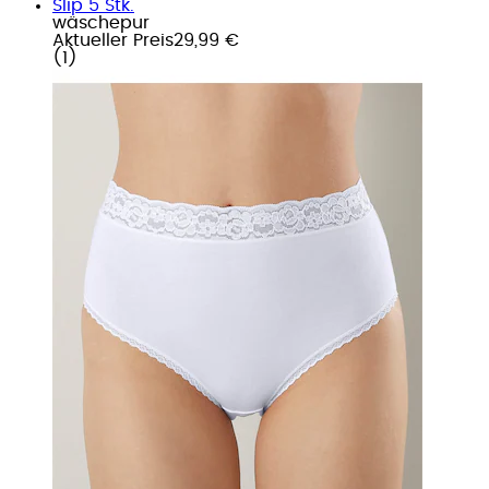
Slip 5 Stk.
wäschepur
Aktueller Preis
29,99 €
(
1
)