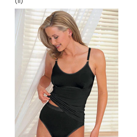
(
11
)