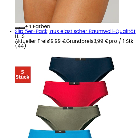
+
Farben
Slip 5er-Pack, aus elastischer Baumwoll-Qualität
H.I.S
Aktueller Preis
19,99 €
Grundpreis
3,99 €
pro
/
1 Stk
(
44
)