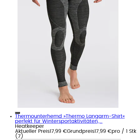
Thermounterhemd »Thermo Langarm-Shirt«
perfekt für Wintersportaktivitäten,...
Heatkeeper
Aktueller Preis
17,99 €
Grundpreis
17,99 €
pro
/
1 Stk
(
7
)