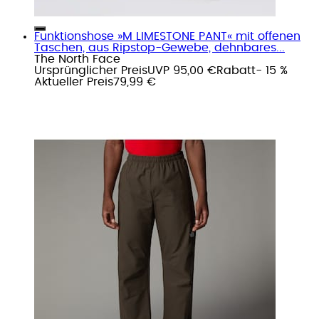
Funktionshose »M LIMESTONE PANT« mit offenen
Taschen, aus Ripstop-Gewebe, dehnbares...
The North Face
Ursprünglicher Preis
UVP 95,00 €
Rabatt
- 15 %
Aktueller Preis
79,99 €