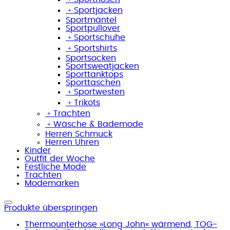
﹢
Sportjacken
Sportmäntel
Sportpullover
﹢
Sportschuhe
﹢
Sportshirts
Sportsocken
Sportsweatjacken
Sporttanktops
Sporttaschen
﹢
Sportwesten
﹢
Trikots
﹢
Trachten
﹢
Wäsche & Bademode
Herren Schmuck
Herren Uhren
Kinder
Outfit der Woche
Festliche Mode
Trachten
Modemarken
Produkte überspringen
Thermounterhose »Long John« wärmend, TOG-