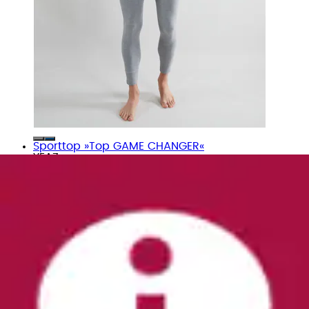
Sporttop »Top GAME CHANGER«
YEAZ
Ursprünglicher Preis
UVP 79,00 €
Rabatt
- 18 %
Aktueller Preis
63,99 €