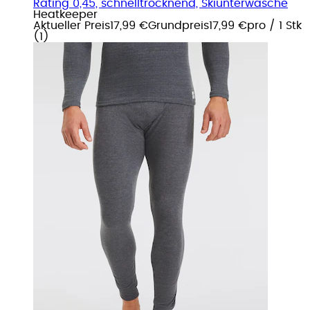
Rating 0,45, schnelltrocknend, Skiunterwäsche
Heatkeeper
Aktueller Preis
17,99 €
Grundpreis
17,99 €
pro
/
1 Stk
(
1
)