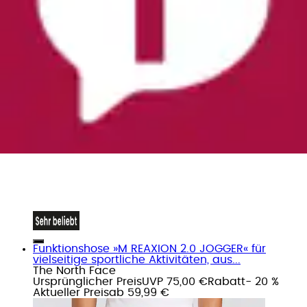
Funktionshose »M REAXION 2.0 JOGGER« für
vielseitige sportliche Aktivitäten, aus...
The North Face
Ursprünglicher Preis
UVP 75,00 €
Rabatt
- 20 %
Aktueller Preis
ab
59,99 €