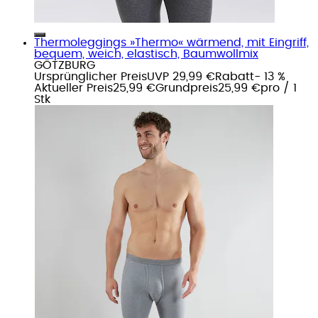
Thermoleggings »Thermo« wärmend, mit Eingriff,
bequem, weich, elastisch, Baumwollmix
GÖTZBURG
Ursprünglicher Preis
UVP 29,99 €
Rabatt
- 13 %
Aktueller Preis
25,99 €
Grundpreis
25,99 €
pro
/
1
Stk