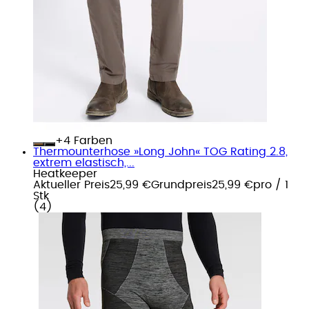
+
Farben
Thermounterhose »Long John« TOG Rating 2.8,
extrem elastisch,...
Heatkeeper
Aktueller Preis
25,99 €
Grundpreis
25,99 €
pro
/
1
Stk
(
4
)