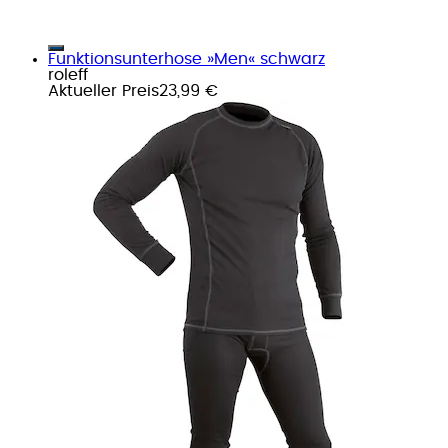
Funktionsunterhose »Men« schwarz
roleff
Aktueller Preis
23,99 €