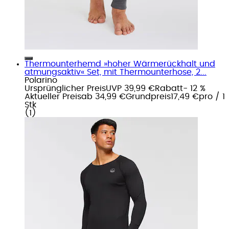
Thermounterhemd »hoher Wärmerückhalt und
atmungsaktiv« Set, mit Thermounterhose, 2...
Polarino
Ursprünglicher Preis
UVP 39,99 €
Rabatt
- 12 %
Aktueller Preis
ab
34,99 €
Grundpreis
17,49 €
pro
/
1
Stk
(
1
)