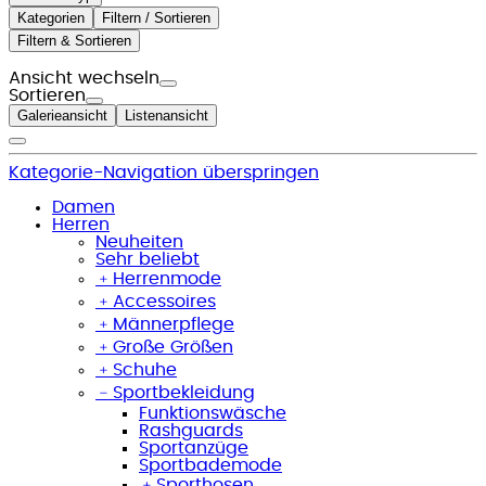
Kategorien
Filtern / Sortieren
Filtern & Sortieren
Ansicht wechseln
Sortieren
Galerieansicht
Listenansicht
Kategorie-Navigation überspringen
Damen
Herren
Neuheiten
Sehr beliebt
﹢
Herrenmode
﹢
Accessoires
﹢
Männerpflege
﹢
Große Größen
﹢
Schuhe
﹣
Sportbekleidung
Funktionswäsche
Rashguards
Sportanzüge
Sportbademode
﹢
Sporthosen