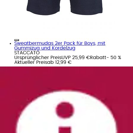
Sweatbermudas 2er Pack für Boys, mit
Gummizug und Kordelzug
STACCATO
Ursprünglicher Preis
UVP 25,99 €
Rabatt
- 50 %
Aktueller Preis
ab
12,99 €