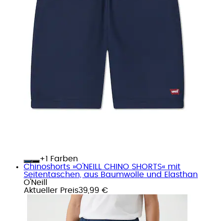
+
Farben
Chinoshorts »O'NEILL CHINO SHORTS« mit
Seitentaschen, aus Baumwolle und Elasthan
O'Neill
Aktueller Preis
39,99 €