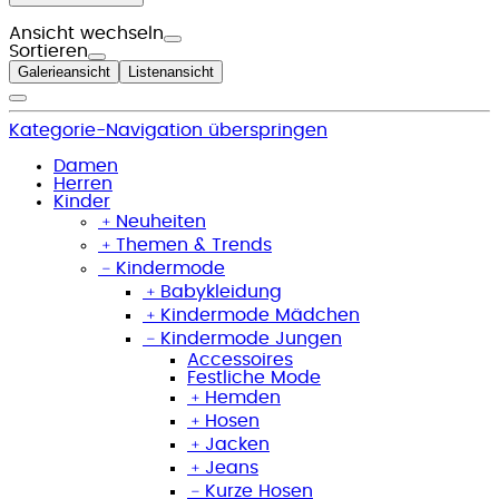
Ansicht wechseln
Sortieren
Galerieansicht
Listenansicht
Kategorie-Navigation überspringen
Damen
Herren
Kinder
﹢
Neuheiten
﹢
Themen & Trends
﹣
Kindermode
﹢
Babykleidung
﹢
Kindermode Mädchen
﹣
Kindermode Jungen
Accessoires
Festliche Mode
﹢
Hemden
﹢
Hosen
﹢
Jacken
﹢
Jeans
﹣
Kurze Hosen