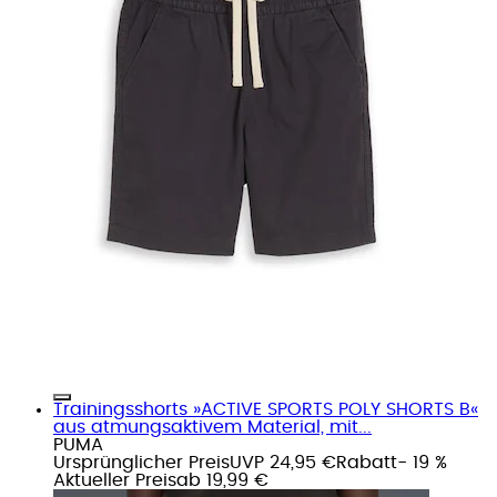
Trainingsshorts »ACTIVE SPORTS POLY SHORTS B«
aus atmungsaktivem Material, mit...
PUMA
Ursprünglicher Preis
UVP 24,95 €
Rabatt
- 19 %
Aktueller Preis
ab
19,99 €