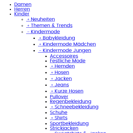
Damen
Herren
Kinder
﹢
Neuheiten
﹢
Themen & Trends
﹣
Kindermode
﹢
Babykleidung
﹢
Kindermode Mädchen
﹣
Kindermode Jungen
Accessoires
Festliche Mode
﹢
Hemden
﹢
Hosen
﹢
Jacken
﹢
Jeans
﹢
Kurze Hosen
Pullover
Regenbekleidung
﹢
Schneebekleidung
Schuhe
﹢
Shirts
Sportbekleidung
Strickjacken