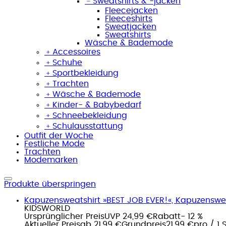
﹣
Sweatshirts & -jacken
Fleecejacken
Fleeceshirts
Sweatjacken
Sweatshirts
Wäsche & Bademode
﹢
Accessoires
﹢
Schuhe
﹢
Sportbekleidung
﹢
Trachten
﹢
Wäsche & Bademode
﹢
Kinder- & Babybedarf
﹢
Schneebekleidung
﹢
Schulausstattung
Outfit der Woche
Festliche Mode
Trachten
Modemarken
Produkte überspringen
Kapuzensweatshirt »BEST JOB EVER!«, Kapuzensweat
KIDSWORLD
Ursprünglicher Preis
UVP 24,99 €
Rabatt
- 12 %
Aktueller Preis
ab
21,99 €
Grundpreis
21,99 €
pro
/
1 