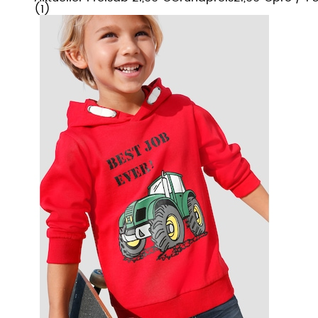
(
1
)