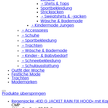
﹢
Shirts & Tops
Sportbekleidung
Strickjacken
﹢
Sweatshirts & -jacken
Wäsche & Bademode
﹢
Kindermode Jungen
﹢
Accessoires
﹢
Schuhe
﹢
Sportbekleidung
﹢
Trachten
﹢
Wäsche & Bademode
﹢
Kinder- & Babybedarf
﹢
Schneebekleidung
﹢
Schulausstattung
Outfit der Woche
Festliche Mode
Trachten
Modemarken
Produkte überspringen
Regenjacke »KID G JACKET RAIN FIX HOOD« mit Kapu
CMP