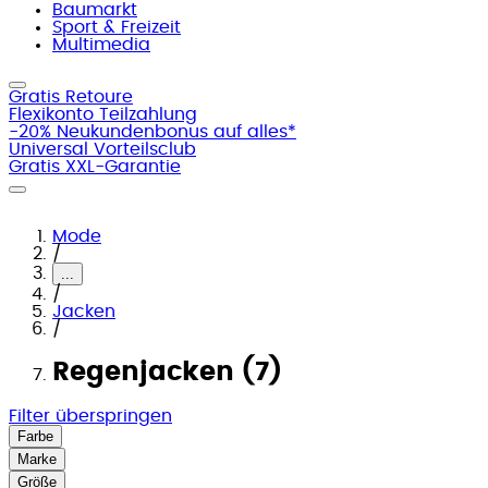
Baumarkt
Sport & Freizeit
Multimedia
Gratis Retoure
Flexikonto Teilzahlung
-20% Neukundenbonus auf alles*
Universal Vorteilsclub
Gratis XXL-Garantie
Mode
/
...
/
Jacken
/
Regenjacken (7)
Filter überspringen
Farbe
Marke
Größe