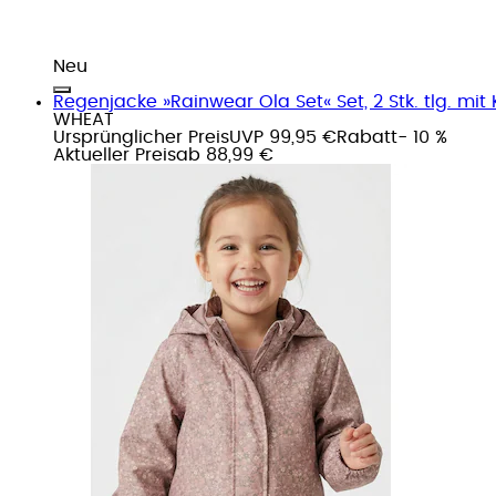
Neu
Regenjacke »Rainwear Ola Set« Set, 2 Stk. tlg. mi
WHEAT
Ursprünglicher Preis
UVP 99,95 €
Rabatt
- 10 %
Aktueller Preis
ab
88,99 €