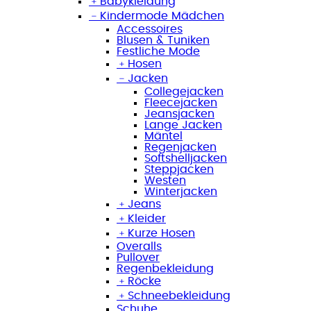
﹢
Babykleidung
﹣
Kindermode Mädchen
Accessoires
Blusen & Tuniken
Festliche Mode
﹢
Hosen
﹣
Jacken
Collegejacken
Fleecejacken
Jeansjacken
Lange Jacken
Mäntel
Regenjacken
Softshelljacken
Steppjacken
Westen
Winterjacken
﹢
Jeans
﹢
Kleider
﹢
Kurze Hosen
Overalls
Pullover
Regenbekleidung
﹢
Röcke
﹢
Schneebekleidung
Schuhe