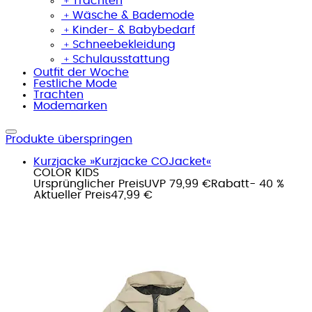
﹢
Trachten
﹢
Wäsche & Bademode
﹢
Kinder- & Babybedarf
﹢
Schneebekleidung
﹢
Schulausstattung
Outfit der Woche
Festliche Mode
Trachten
Modemarken
Produkte überspringen
Kurzjacke »Kurzjacke COJacket«
COLOR KIDS
Ursprünglicher Preis
UVP 79,99 €
Rabatt
- 40 %
Aktueller Preis
47,99 €