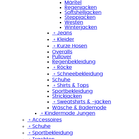
Mäntel
Regenjacken
Softshelljacken
Steppjacken
Westen
Winterjacken
﹢
Jeans
﹢
Kleider
﹢
Kurze Hosen
Overalls
Pullover
Regenbekleidung
﹢
Röcke
﹢
Schneebekleidung
Schuhe
﹢
Shirts & Tops
Sportbekleidung
Strickjacken
﹢
Sweatshirts & -jacken
Wäsche & Bademode
﹢
Kindermode Jungen
﹢
Accessoires
﹢
Schuhe
﹢
Sportbekleidung