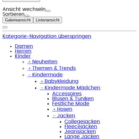
Ansicht wechseln
Sortieren
Galerieansicht
Listenansicht
Kategorie-Navigation überspringen
Damen
Herren
Kinder
﹢
Neuheiten
﹢
Themen & Trends
﹣
Kindermode
﹢
Babykleidung
﹣
Kindermode Mädchen
Accessoires
Blusen & Tuniken
Festliche Mode
﹢
Hosen
﹣
Jacken
Collegejacken
Fleecejacken
Jeansjacken
Lange Jacken