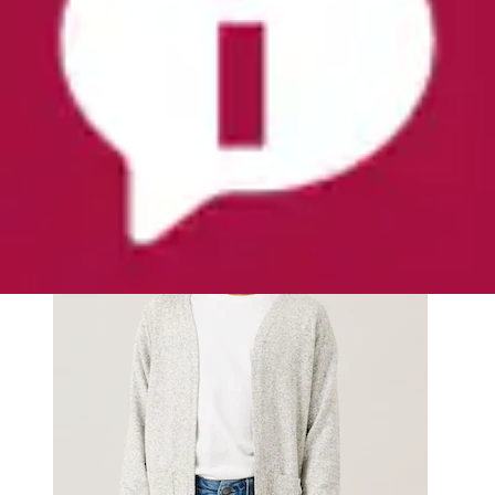
Strickjacke »NKFVICTI – Cardigan ohne
Verschluss aus Feinstrick« unifarben, casual,...
Name It
Ursprünglicher Preis
UVP 18,99 €
Rabatt
- 21 %
Aktueller Preis
ab
14,99 €