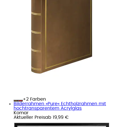
+
Farben
Bilderrahmen »Pure« Echtholzrahmen mit
hochtransparentem Acrylglas
Komar
Aktueller Preis
ab
19,99 €