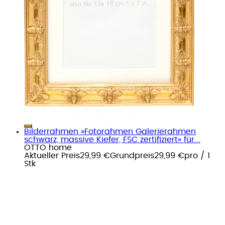
Bilderrahmen »Fotorahmen Galerierahmen
schwarz, massive Kiefer, FSC zertifiziert« für...
OTTO home
Aktueller Preis
29,99 €
Grundpreis
29,99 €
pro
/
1
Stk