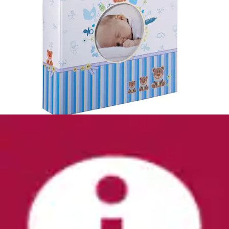
Fotoalbum »Babyalbum "Baby Feel", 29x32 cm,
60 weiße Seiten, 2 seitiger Vorspann«
Hama
Ursprünglicher Preis
UVP 16,99 €
Rabatt
- 23 %
Aktueller Preis
12,99 €