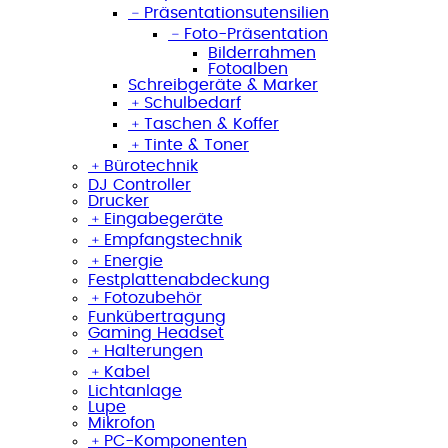
﹣
Präsentationsutensilien
﹣
Foto-Präsentation
Bilderrahmen
Fotoalben
Schreibgeräte & Marker
﹢
Schulbedarf
﹢
Taschen & Koffer
﹢
Tinte & Toner
﹢
Bürotechnik
DJ Controller
Drucker
﹢
Eingabegeräte
﹢
Empfangstechnik
﹢
Energie
Festplattenabdeckung
﹢
Fotozubehör
Funkübertragung
Gaming Headset
﹢
Halterungen
﹢
Kabel
Lichtanlage
Lupe
Mikrofon
﹢
PC-Komponenten