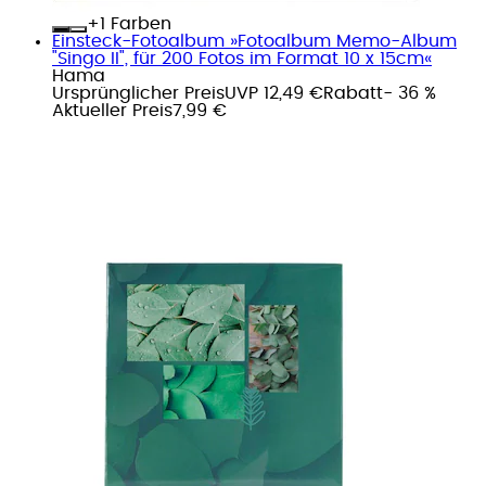
+
Farben
Einsteck-Fotoalbum »Fotoalbum Memo-Album
"Singo II", für 200 Fotos im Format 10 x 15cm«
Hama
Ursprünglicher Preis
UVP 12,49 €
Rabatt
- 36 %
Aktueller Preis
7,99 €